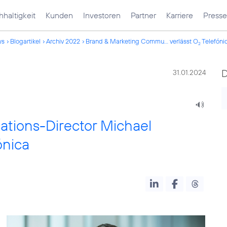
haltigkeit
Kunden
Investoren
Partner
Karriere
Presse
ws
Blogartikel
Archiv 2022
Brand & Marketing Commu... verlässt O
Telefóni
2
31.01.2024
tions-Director Michael
ónica