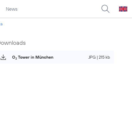
News
ca
Downloads
O
Tower in München
JPG | 215 kb
2