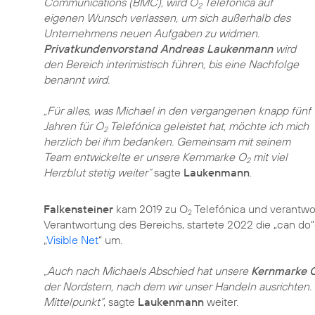
Communications (BMC), wird O
Telefonica auf
2
eigenen Wunsch verlassen, um sich außerhalb des
Unternehmens neuen Aufgaben zu widmen.
Privatkundenvorstand Andreas Laukenmann
wird
den Bereich interimistisch führen, bis eine Nachfolge
benannt wird.
„Für alles, was Michael in den vergangenen knapp fünf
Jahren für O
Telefónica geleistet hat, möchte ich mich
2
herzlich bei ihm bedanken. Gemeinsam mit seinem
Team entwickelte er unsere Kernmarke O
mit viel
2
Herzblut stetig weiter“
sagte
Laukenmann
.
Falkensteiner
kam
2019 zu O
Telefónica
und verantwor
2
Verantwortung des Bereichs, startete 2022 die „can d
„
Visible Net
“ um.
„Auch nach Michaels Abschied hat unsere
Kernmarke 
der Nordstern, nach dem wir unser Handeln ausrichten.
Mittelpunkt“
, sagte
Laukenmann
weiter.