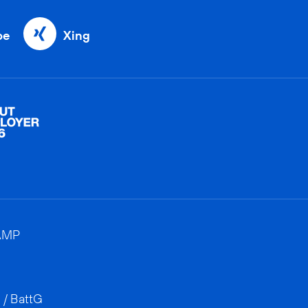
be
Xing
AMP
 / BattG