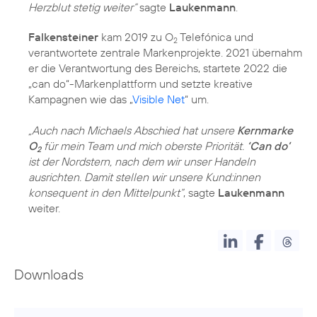
Herzblut stetig weiter“
sagte
Laukenmann
.
Falkensteiner
kam
2019 zu O
Telefónica
und
2
verantwortete zentrale Markenprojekte. 2021 übernahm
er die Verantwortung des Bereichs, startete 2022 die
„can do“-Markenplattform und setzte kreative
Kampagnen wie das „
Visible Net
“ um.
„Auch nach Michaels Abschied hat unsere
Kernmarke
O
für mein Team und mich oberste Priorität.
‘Can do’
2
ist der Nordstern, nach dem wir unser Handeln
ausrichten. Damit stellen wir unsere Kund:innen
konsequent in den Mittelpunkt“
, sagte
Laukenmann
weiter.
Downloads