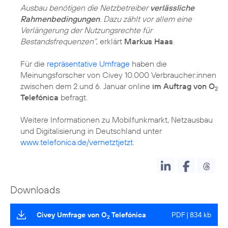
Ausbau benötigen die Netzbetreiber
verlässliche
Rahmenbedingungen
. Dazu zählt vor allem eine
Verlängerung der Nutzungsrechte für
Bestandsfrequenzen“
, erklärt
Markus Haas
.
Für die
repräsentative Umfrage
haben die
Meinungsforscher von Civey 10.000 Verbraucher:innen
zwischen dem 2.und 6. Januar online
im Auftrag von O
2
Telefónica
befragt.
Weitere Informationen zu Mobilfunkmarkt, Netzausbau
und Digitalisierung in Deutschland unter
www.telefonica.de/vernetztjetzt
.
Downloads
Civey Umfrage von O
Telefónica
PDF | 834 kb
2