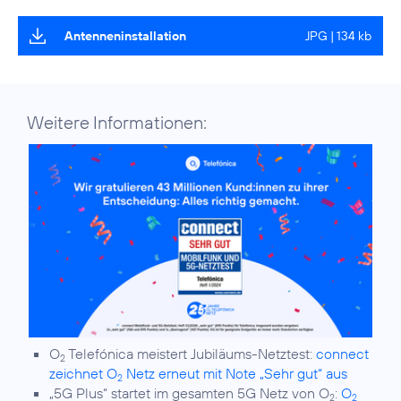
Antenneninstallation
JPG | 134 kb
Weitere Informationen:
O
Telefónica meistert Jubiläums-Netztest:
connect
2
zeichnet O
Netz erneut mit Note „Sehr gut“ aus
2
„5G Plus“ startet im gesamten 5G Netz von O
:
O
2
2