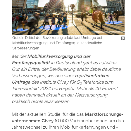
Gut ein Drittel der Bevölkerung erlebt laut Umfrage bei
Mobilfunk­versorgung und Empfangsqualität deutliche
Verbesserungen
Mit der
Mobilfunkversorgung und der
Empfangsqualität
in Deutschland geht es aufwärts.
Gut ein Drittel der Bevölkerung erlebt dabei deutliche
Verbesserungen, wie aus einer
repräsentativen
Umfrage
des Instituts Civey für O
Telefónica zum
2
Jahresauftakt 2024 hervorgeht. Mehr als 40 Prozent
haben demnach aktuell an der Netzversorgung
praktisch nichts auszusetzen.
Mit der aktuellen Studie, für die das
Marktforschungs­
unternehmen Civey
10.000 Verbraucher:innen um den
Jahreswechsel zu ihren Mobilfunkerfahrungen und -