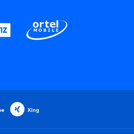
be
Xing