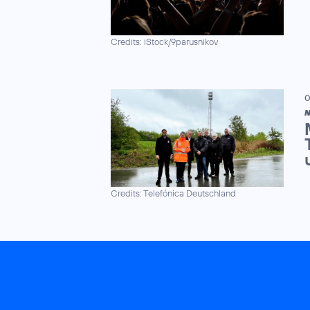
Credits: iStock/9parusnikov
0
N
Credits: Telefónica Deutschland