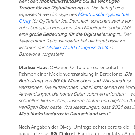
sieht den
Mobilfunkstandard 5G als wichtigen
Treiber für die Digitalisierung
an. Das belegt eine
repräsentative Umfrage des
Marktforschungsinstituts
Civey
für O
Telefónica. Demnach sprechen sechs von
2
zehn befragten Personen dem Mobilfunkstandard 5G
eine
große Bedeutung für die Digitalisierung
zu. Der
Telekommunikationsanbieter hat die Ergebnisse im
Rahmen des
Mobile World Congress 2024
in
Barcelona vorgestellt.
Markus Haas
, CEO von O
Telefónica, erläutert im
2
Rahmen einer Medienveranstaltung in Barcelona:
„
Die
Bedeutung von 5G für Menschen und Wirtschaft
ist
verstanden. Die Nutzerinnen und Nutzer sehen die Vort
Anwendungen, die hohes Datenvolumen erfordern – wi
schnellen Netzausbau, unseren Tarifen und digitalen 
verfügen über beste Voraussetzungen, dass 2024 das J
Mobilfunkstandards in Deutschland
wird.“
Nach Angaben der Civey-Umfrage achtet bereits die Hä
darauf, dass es
5G-fähig
ist. Für die repräsentative Stu