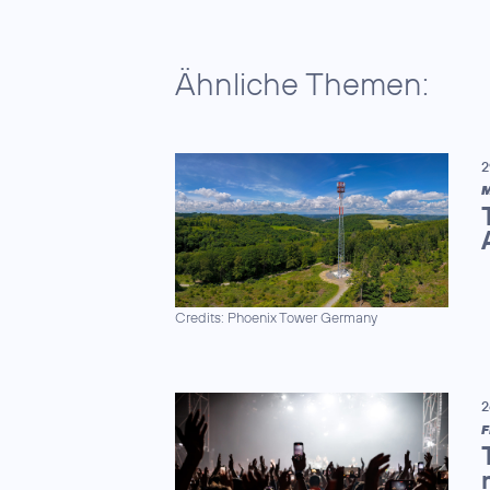
Ähnliche Themen:
2
M
Credits: Phoenix Tower Germany
2
F