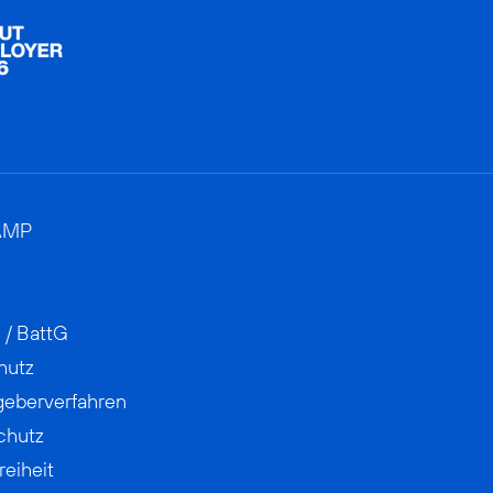
AMP
 / BattG
hutz
geberverfahren
chutz
reiheit