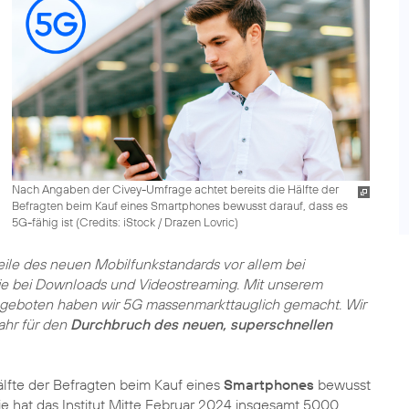
Nach Angaben der Civey-Umfrage achtet bereits die Hälfte der
Befragten beim Kauf eines Smartphones bewusst darauf, dass es
5G-fähig ist (
Credits: iStock / Drazen Lovric
)
eile des neuen Mobilfunkstandards vor allem bei
e bei Downloads und Videostreaming. Mit unserem
Angeboten haben wir 5G massenmarkttauglich gemacht. Wir
ahr für den
Durchbruch des neuen, superschnellen
lfte der Befragten beim Kauf eines
Smartphones
bewusst
die hat das Institut Mitte Februar 2024 insgesamt 5000