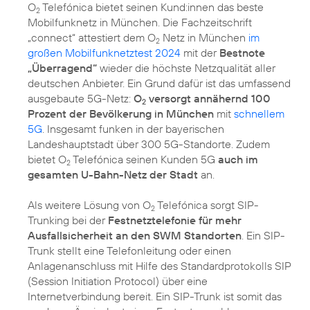
O
Telefónica bietet seinen Kund:innen das beste
2
Mobilfunknetz in München. Die Fachzeitschrift
„connect“ attestiert dem O
Netz in München
im
2
großen Mobilfunknetztest 2024
mit der
Bestnote
„Überragend“
wieder die höchste Netzqualität aller
deutschen Anbieter. Ein Grund dafür ist das umfassend
ausgebaute 5G-Netz:
O
versorgt annähernd 100
2
Prozent der Bevölkerung in München
mit
schnellem
5G
. Insgesamt funken in der bayerischen
Landeshauptstadt über 300 5G-Standorte. Zudem
bietet O
Telefónica seinen Kunden 5G
auch im
2
gesamten U-Bahn-Netz der Stadt
an.
Als weitere Lösung von O
Telefónica sorgt SIP-
2
Trunking bei der
Festnetztelefonie für mehr
Ausfallsicherheit an den SWM Standorten
. Ein SIP-
Trunk stellt eine Telefonleitung oder einen
Anlagenanschluss mit Hilfe des Standardprotokolls SIP
(Session Initiation Protocol) über eine
Internetverbindung bereit. Ein SIP-Trunk ist somit das