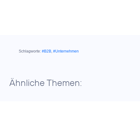
Schlagworte:
#B2B
,
#Unternehmen
Ähnliche Themen:
03. März 2025
MARKTSTART VON „KNOW YOUR
CUSTOMER”-MATCH:
O
Telefónica bietet
2
Credits: iStock /
neue
Ridofranz
Identifizierungslösung