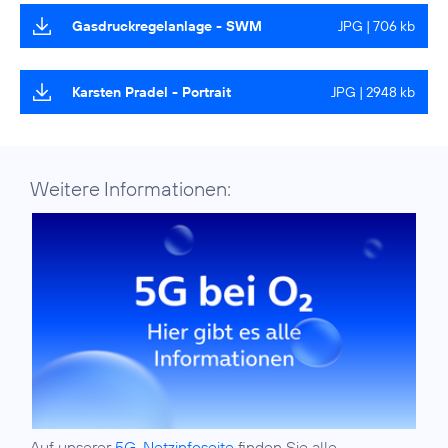
Gasdruckregelanlage - SWM
JPG | 706 kb
Karsten Pradel - Portrait
JPG | 2948 kb
Weitere Informationen:
Auf unserer
5G-Netzinfoseite
finden Sie alle