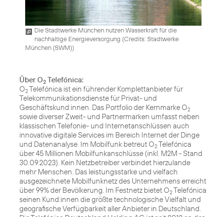
Die Stadtwerke München nutzen Wasserkraft für die
nachhaltige Energieversorgung (
Credits: Stadtwerke
München (SWM)
)
Über O
Telefónica:
2
O
Telefónica ist ein führender Komplettanbieter für
2
Telekommunikationsdienste für Privat- und
Geschäftskund:innen. Das Portfolio der Kernmarke O
2
sowie diverser Zweit- und Partnermarken umfasst neben
klassischen Telefonie- und Internetanschlüssen auch
innovative digitale Services im Bereich Internet der Dinge
und Datenanalyse. Im Mobilfunk betreut O
Telefónica
2
über 45 Millionen Mobilfunkanschlüsse (inkl. M2M - Stand
30.09.2023). Kein Netzbetreiber verbindet hierzulande
mehr Menschen. Das leistungsstarke und vielfach
ausgezeichnete Mobilfunknetz des Unternehmens erreicht
über 99% der Bevölkerung. Im Festnetz bietet O
Telefónica
2
seinen Kund:innen die größte technologische Vielfalt und
geografische Verfügbarkeit aller Anbieter in Deutschland.