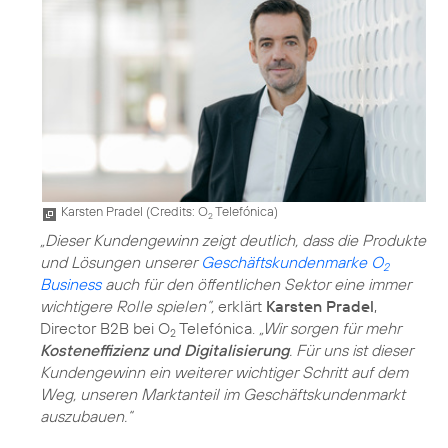
Karsten Pradel (
Credits: O
Telefónica
)
2
„Dieser Kundengewinn zeigt deutlich, dass die Produkte
und Lösungen unserer
Geschäftskundenmarke O
2
Business
auch für den öffentlichen Sektor eine immer
wichtigere Rolle spielen”,
erklärt
Karsten Pradel
,
Director B2B bei O
Telefónica.
„Wir sorgen für mehr
2
Kosteneffizienz und Digitalisierung
. Für uns ist dieser
Kundengewinn ein weiterer wichtiger Schritt auf dem
Weg, unseren Marktanteil im Geschäftskundenmarkt
auszubauen.“