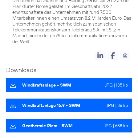
Die Telefónica Deutschland Holding AG ist seit 2012 an der
Frankfurter Börse gelistet. Im Geschäftsjahr 2022
erwirtschaftete das Unternehmen mit rund 7.500
Mitarbeiter:innen einen Umsatz von 8,2 Milliarden Euro. Das
Unternehmen gehört mehrheitlich zum spanischen
Telekommunikationskonzern Telefónica S.A. mit Sitz in
Madrid, einem der größten Telekommunikationskonzerne
der Welt.
Downloads
Windkraftanlage - SWM
JPG | 135 kb
Windkraftanlage 16:9 - SWM
JPG | 86 kb
Geothermie Riem - SWM
JPG | 688 kb