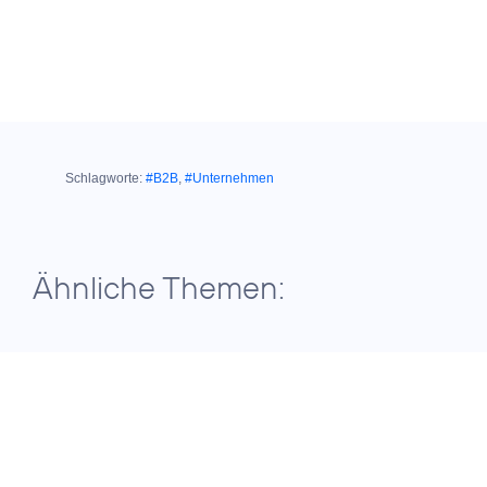
Schlagworte:
#B2B
,
#Unternehmen
Ähnliche Themen:
03. März 2025
MARKTSTART VON „KNOW YOUR
CUSTOMER”-MATCH:
O
Telefónica bietet
2
Credits: iStock /
neue
Ridofranz
Identifizierungslösung