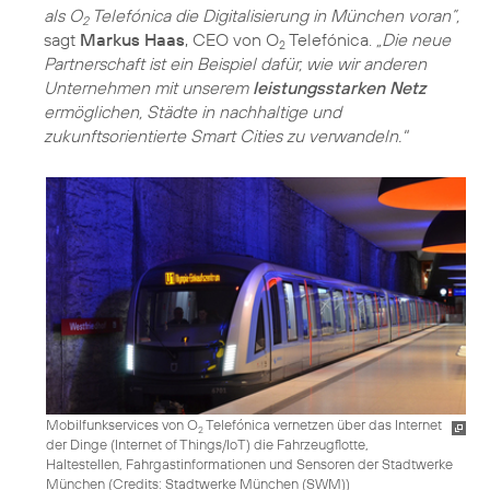
als O
Telefónica die Digitalisierung in München voran”,
2
sagt
Markus Haas
, CEO von O
Telefónica.
„Die neue
2
Partnerschaft ist ein Beispiel dafür, wie wir anderen
Unternehmen mit unserem
leistungsstarken Netz
ermöglichen, Städte in nachhaltige und
zukunftsorientierte Smart Cities zu verwandeln."
Mobilfunkservices von O
Telefónica vernetzen über das Internet
2
der Dinge (Internet of Things/IoT) die Fahrzeugflotte,
Haltestellen, Fahrgastinformationen und Sensoren der Stadtwerke
München (
Credits: Stadtwerke München (SWM)
)