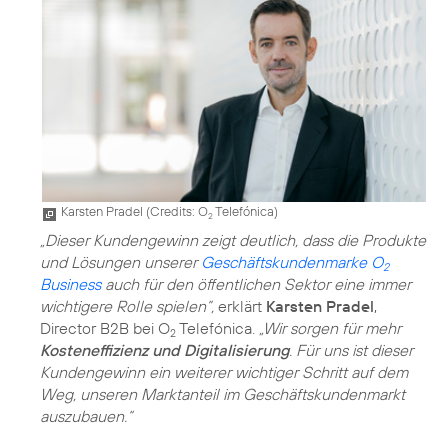
Karsten Pradel (
Credits: O
Telefónica
)
2
„Dieser Kundengewinn zeigt deutlich, dass die Produkte
und Lösungen unserer
Geschäftskundenmarke O
2
Business
auch für den öffentlichen Sektor eine immer
wichtigere Rolle spielen”,
erklärt
Karsten Pradel
,
Director B2B bei O
Telefónica.
„Wir sorgen für mehr
2
Kosteneffizienz und Digitalisierung
. Für uns ist dieser
Kundengewinn ein weiterer wichtiger Schritt auf dem
Weg, unseren Marktanteil im Geschäftskundenmarkt
auszubauen.“