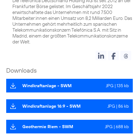
Die Telefónica Deutschland Holding AG ist seit 2012 an der
Frankfurter Börse gelistet. Im Geschäftsjahr 2022
erwirtschaftete das Unternehmen mit rund 7.500
Mitarbeiter:innen einen Umsatz von 8,2 Milliarden Euro. Das
Unternehmen gehört mehrheitlich zum spanischen
Telekommunikationskonzern Telefónica S.A. mit Sitz in
Madrid, einem der größten Telekommunikationskonzerne
der Welt.
Downloads
Windkraftanlage - SWM
JPG | 135 kb
Windkraftanlage 16:9 - SWM
JPG | 86 kb
Geothermie Riem - SWM
JPG | 688 kb