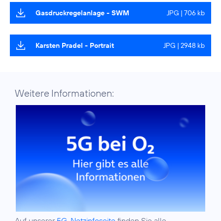
Gasdruckregelanlage - SWM
JPG | 706 kb
Karsten Pradel - Portrait
JPG | 2948 kb
Weitere Informationen:
Auf unserer
5G-Netzinfoseite
finden Sie alle