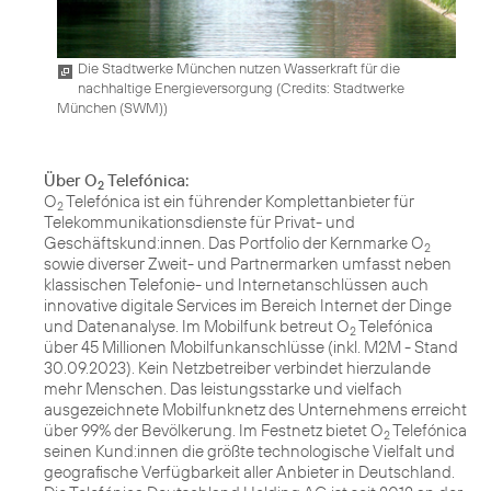
Die Stadtwerke München nutzen Wasserkraft für die
nachhaltige Energieversorgung (
Credits: Stadtwerke
München (SWM)
)
Über O
Telefónica:
2
O
Telefónica ist ein führender Komplettanbieter für
2
Telekommunikationsdienste für Privat- und
Geschäftskund:innen. Das Portfolio der Kernmarke O
2
sowie diverser Zweit- und Partnermarken umfasst neben
klassischen Telefonie- und Internetanschlüssen auch
innovative digitale Services im Bereich Internet der Dinge
und Datenanalyse. Im Mobilfunk betreut O
Telefónica
2
über 45 Millionen Mobilfunkanschlüsse (inkl. M2M - Stand
30.09.2023). Kein Netzbetreiber verbindet hierzulande
mehr Menschen. Das leistungsstarke und vielfach
ausgezeichnete Mobilfunknetz des Unternehmens erreicht
über 99% der Bevölkerung. Im Festnetz bietet O
Telefónica
2
seinen Kund:innen die größte technologische Vielfalt und
geografische Verfügbarkeit aller Anbieter in Deutschland.