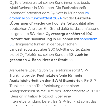
O
Telefónica bietet seinen Kund:innen das beste
2
Mobilfunknetz in München. Die Fachzeitschrift
„connect“ attestiert dem O
Netz in München
im
2
großen Mobilfunknetztest 2024
mit der
Bestnote
„Überragend“
wieder die höchste Netzqualität aller
deutschen Anbieter. Ein Grund dafür ist das umfassend
ausgebaute 5G-Netz:
O
versorgt annähernd 100
2
Prozent der Bevölkerung in München
mit
schnellem
5G
. Insgesamt funken in der bayerischen
Landeshauptstadt über 300 5G-Standorte. Zudem
bietet O
Telefónica seinen Kunden 5G
auch im
2
gesamten U-Bahn-Netz der Stadt
an.
Als weitere Lösung von O
Telefónica sorgt SIP-
2
Trunking bei der
Festnetztelefonie für mehr
Ausfallsicherheit an den SWM Standorten
. Ein SIP-
Trunk stellt eine Telefonleitung oder einen
Anlagenanschluss mit Hilfe des Standardprotokolls SIP
(Session Initiation Protocol) über eine
Internetverbindung bereit. Ein SIP-Trunk ist somit das