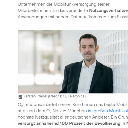
Unternehmen die Mobilfunkversorgung seiner
Mitarbeiter:innen an das veränderte
Nutzungsverhalten 
Anwendungen mit hohem Datenaufkommen zum Einsa
Karsten Pradel (
Credits: O
Telefónica
)
2
O
Telefónica bietet seinen Kund:innen das beste Mobil
2
attestiert dem O
Netz in München
im großen Mobilfun
2
höchste Netzqualität aller deutschen Anbieter. Ein Gr
versorgt annähernd 100 Prozent der Bevölkerung in