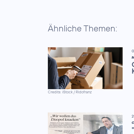
Ähnliche Themen:
0
M
Credits: iStock / Ridofranz
2
C