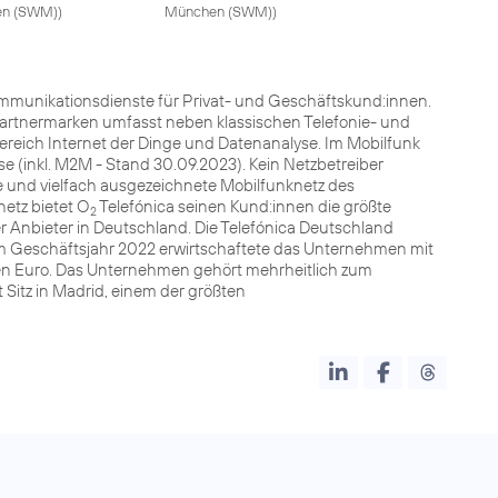
en (SWM)
)
München (SWM)
)
kommunikationsdienste für Privat- und Geschäftskund:innen.
Partnermarken umfasst neben klassischen Telefonie- und
Bereich Internet der Dinge und Datenanalyse. Im Mobilfunk
e (inkl. M2M - Stand 30.09.2023). Kein Netzbetreiber
e und vielfach ausgezeichnete Mobilfunknetz des
etz bietet O
Telefónica seinen Kund:innen die größte
2
er Anbieter in Deutschland. Die Telefónica Deutschland
. Im Geschäftsjahr 2022 erwirtschaftete das Unternehmen mit
rden Euro. Das Unternehmen gehört mehrheitlich zum
Sitz in Madrid, einem der größten