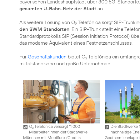
bayerischen Landeshauptstadt über 300 5G-Standorte.
gesamten U-Bahn-Netz der Stadt
an.
Als weitere Lösung von O
Telefónica sorgt SIP-Trunkin
2
den SWM Standorten
. Ein SIP-Trunk stellt eine Tele
Standardprotokolls SIP (Session Initiation Protocol) übe
das moderne Äquivalent eines Festnetzanschlusses.
Für
Geschäftskunden
bietet O
Telefónica ein umfangre
2
mittelständische und große Unternehmen.
O
Telefónica versorgt 11.000
Die Stadtwerke 
2
Mitarbeiter:innen der Stadtwerke
nachhaltige Ene
München mit Mobilfunk (
Credits:
Geothermieanlage i