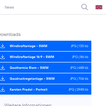
News
Downloads
Windkraftanlage - SWM
JPG | 135 kb
Windkraftanlage 16:9 - SWM
JPG | 86 kb
Geothermie Riem - SWM
JPG | 688 kb
Gasdruckregelanlage - SWM
JPG | 706 kb
Karsten Pradel - Portrait
JPG | 2948 kb
Weitere Informationen: