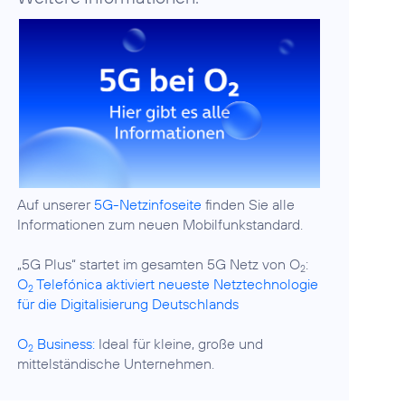
Auf unserer
5G-Netzinfoseite
finden Sie alle
Informationen zum neuen Mobilfunkstandard.
„5G Plus“ startet im gesamten 5G Netz von O
:
2
O
Telefónica aktiviert neueste Netztechnologie
2
für die Digitalisierung Deutschlands
O
Business:
Ideal für kleine, große und
2
mittelständische Unternehmen.