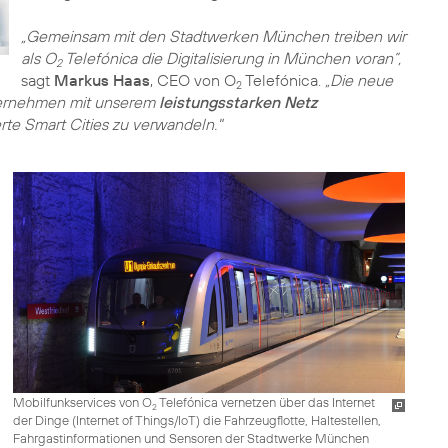
„Gemeinsam mit den Stadtwerken München treiben wir
als O
Telefónica die Digitalisierung in München voran”,
2
sagt
Markus Haas
, CEO von O
Telefónica.
„Die neue
2
Unternehmen mit unserem
leistungsstarken Netz
rte Smart Cities zu verwandeln."
Mobilfunkservices von O
Telefónica vernetzen über das Internet
2
der Dinge (Internet of Things/IoT) die Fahrzeugflotte, Haltestellen,
Fahrgastinformationen und Sensoren der Stadtwerke München