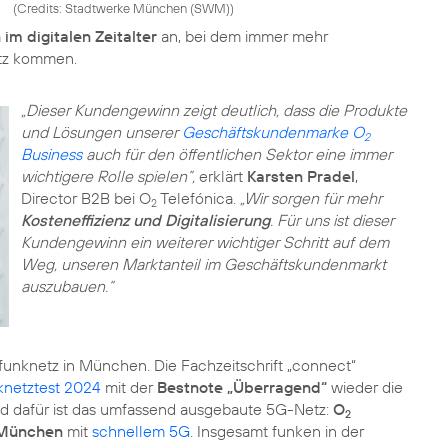
(
Credits: Stadtwerke München (SWM)
)
im digitalen Zeitalter
an, bei dem immer mehr
tz kommen.
„Dieser Kundengewinn zeigt deutlich, dass die Produkte
und Lösungen unserer
Geschäftskundenmarke O
2
Business
auch für den öffentlichen Sektor eine immer
wichtigere Rolle spielen”,
erklärt
Karsten Pradel
,
Director B2B bei O
Telefónica.
„Wir sorgen für mehr
2
Kosteneffizienz und Digitalisierung
. Für uns ist dieser
Kundengewinn ein weiterer wichtiger Schritt auf dem
Weg, unseren Marktanteil im Geschäftskundenmarkt
auszubauen.“
funknetz in München. Die Fachzeitschrift „connect“
knetztest 2024
mit der
Bestnote „Überragend“
wieder die
und dafür ist das umfassend ausgebaute 5G-Netz:
O
2
 München
mit
schnellem 5G
. Insgesamt funken in der