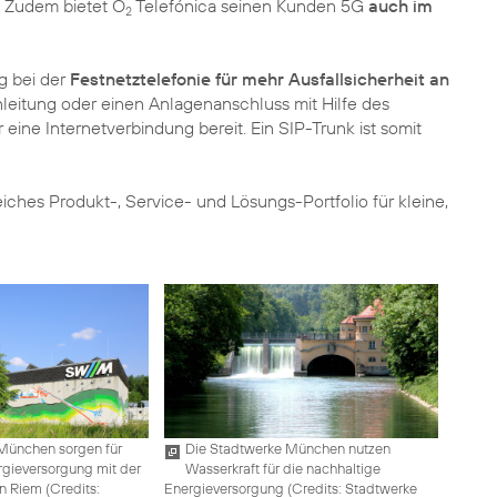
 Zudem bietet O
Telefónica seinen Kunden 5G
auch im
2
g bei der
Festnetztelefonie für mehr Ausfallsicherheit an
fonleitung oder einen Anlagenanschluss mit Hilfe des
r eine Internetverbindung bereit. Ein SIP-Trunk ist somit
iches Produkt-, Service- und Lösungs-Portfolio für kleine,
München sorgen für
Die Stadtwerke München nutzen
rgieversorgung mit der
Wasserkraft für die nachhaltige
n Riem (
Credits:
Energieversorgung (
Credits: Stadtwerke