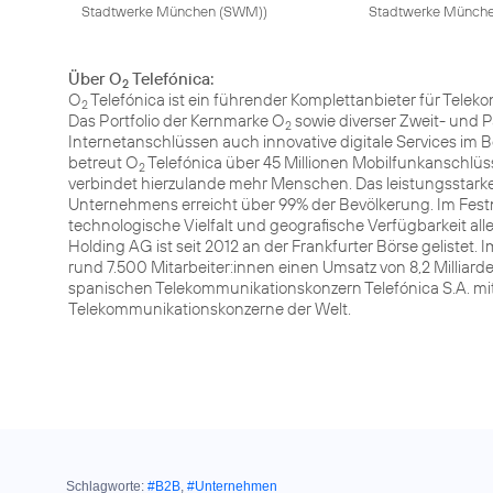
Stadtwerke München (SWM)
)
Stadtwerke Münch
Über O
Telefónica:
2
O
Telefónica ist ein führender Komplettanbieter für Tele
2
Das Portfolio der Kernmarke O
sowie diverser Zweit- und 
2
Internetanschlüssen auch innovative digitale Services im 
betreut O
Telefónica über 45 Millionen Mobilfunkanschlüss
2
verbindet hierzulande mehr Menschen. Das leistungsstark
Unternehmens erreicht über 99% der Bevölkerung. Im Festn
technologische Vielfalt und geografische Verfügbarkeit all
Holding AG ist seit 2012 an der Frankfurter Börse gelistet
rund 7.500 Mitarbeiter:innen einen Umsatz von 8,2 Millia
spanischen Telekommunikationskonzern Telefónica S.A. mit 
Telekommunikationskonzerne der Welt.
Schlagworte:
#B2B
,
#Unternehmen