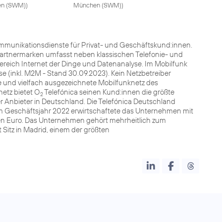
en (SWM)
)
München (SWM)
)
kommunikationsdienste für Privat- und Geschäftskund:innen.
Partnermarken umfasst neben klassischen Telefonie- und
Bereich Internet der Dinge und Datenanalyse. Im Mobilfunk
e (inkl. M2M - Stand 30.09.2023). Kein Netzbetreiber
e und vielfach ausgezeichnete Mobilfunknetz des
etz bietet O
Telefónica seinen Kund:innen die größte
2
er Anbieter in Deutschland. Die Telefónica Deutschland
. Im Geschäftsjahr 2022 erwirtschaftete das Unternehmen mit
rden Euro. Das Unternehmen gehört mehrheitlich zum
Sitz in Madrid, einem der größten