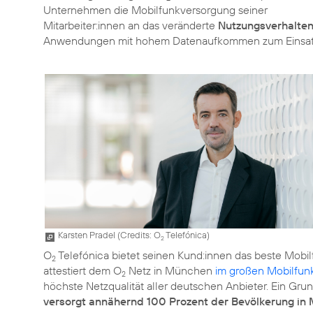
Unternehmen die Mobilfunkversorgung seiner
Mitarbeiter:innen an das veränderte
Nutzungsverhalten 
Anwendungen mit hohem Datenaufkommen zum Einsa
Karsten Pradel (
Credits: O
Telefónica
)
2
O
Telefónica bietet seinen Kund:innen das beste Mobil
2
attestiert dem O
Netz in München
im großen Mobilfun
2
höchste Netzqualität aller deutschen Anbieter. Ein Gr
versorgt annähernd 100 Prozent der Bevölkerung in