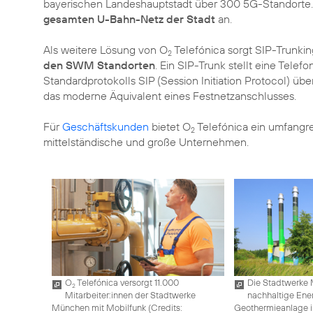
bayerischen Landeshauptstadt über 300 5G-Standorte.
gesamten U-Bahn-Netz der Stadt
an.
Als weitere Lösung von O
Telefónica sorgt SIP-Trunkin
2
den SWM Standorten
. Ein SIP-Trunk stellt eine Tele
Standardprotokolls SIP (Session Initiation Protocol) übe
das moderne Äquivalent eines Festnetzanschlusses.
Für
Geschäftskunden
bietet O
Telefónica ein umfangre
2
mittelständische und große Unternehmen.
O
Telefónica versorgt 11.000
Die Stadtwerke 
2
Mitarbeiter:innen der Stadtwerke
nachhaltige Ene
München mit Mobilfunk (
Credits:
Geothermieanlage i