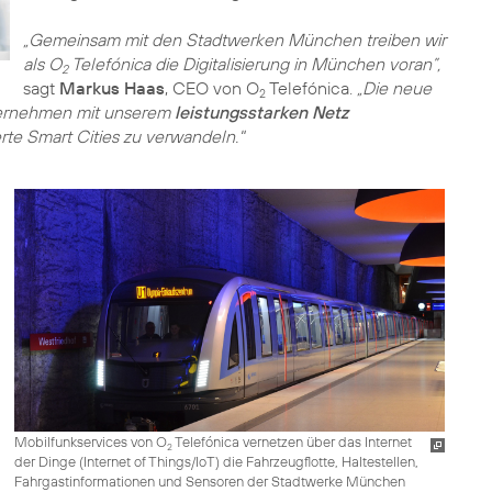
„Gemeinsam mit den Stadtwerken München treiben wir
als O
Telefónica die Digitalisierung in München voran”,
2
sagt
Markus Haas
, CEO von O
Telefónica.
„Die neue
2
Unternehmen mit unserem
leistungsstarken Netz
rte Smart Cities zu verwandeln."
Mobilfunkservices von O
Telefónica vernetzen über das Internet
2
der Dinge (Internet of Things/IoT) die Fahrzeugflotte, Haltestellen,
Fahrgastinformationen und Sensoren der Stadtwerke München