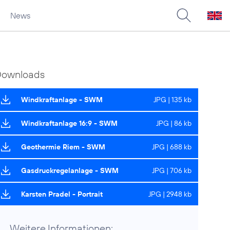
News
Downloads
Windkraftanlage - SWM
JPG | 135 kb
Windkraftanlage 16:9 - SWM
JPG | 86 kb
Geothermie Riem - SWM
JPG | 688 kb
Gasdruckregelanlage - SWM
JPG | 706 kb
Karsten Pradel - Portrait
JPG | 2948 kb
Weitere Informationen: