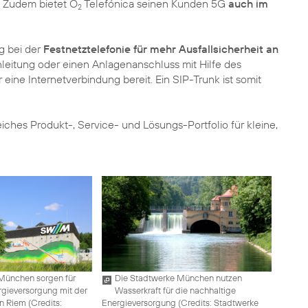
 Zudem bietet O
Telefónica seinen Kunden 5G
auch im
2
g bei der
Festnetztelefonie für mehr Ausfallsicherheit an
fonleitung oder einen Anlagenanschluss mit Hilfe des
r eine Internetverbindung bereit. Ein SIP-Trunk ist somit
iches Produkt-, Service- und Lösungs-Portfolio für kleine,
München sorgen für
Die Stadtwerke München nutzen
rgieversorgung mit der
Wasserkraft für die nachhaltige
n Riem (
Credits:
Energieversorgung (
Credits: Stadtwerke