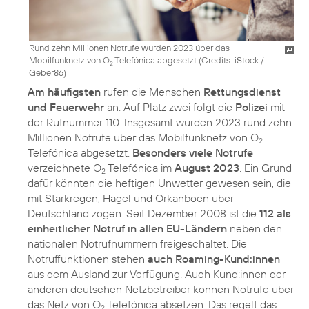
Rund zehn Millionen Notrufe wurden 2023 über das
Mobilfunknetz von O
Telefónica abgesetzt (
Credits: iStock /
2
Geber86
)
Am häufigsten
rufen die Menschen
Rettungsdienst
und Feuerwehr
an. Auf Platz zwei folgt die
Polizei
mit
der Rufnummer 110. Insgesamt wurden 2023 rund zehn
Millionen Notrufe über das Mobilfunknetz von O
2
Telefónica abgesetzt.
Besonders viele Notrufe
verzeichnete O
Telefónica im
August 2023
. Ein Grund
2
dafür könnten die heftigen Unwetter gewesen sein, die
mit Starkregen, Hagel und Orkanböen über
Deutschland zogen. Seit Dezember 2008 ist die
112 als
einheitlicher Notruf in allen EU-Ländern
neben den
nationalen Notrufnummern freigeschaltet. Die
Notruffunktionen stehen
auch Roaming-Kund:innen
aus dem Ausland zur Verfügung. Auch Kund:innen der
anderen deutschen Netzbetreiber können Notrufe über
das Netz von O
Telefónica absetzen. Das regelt das
2