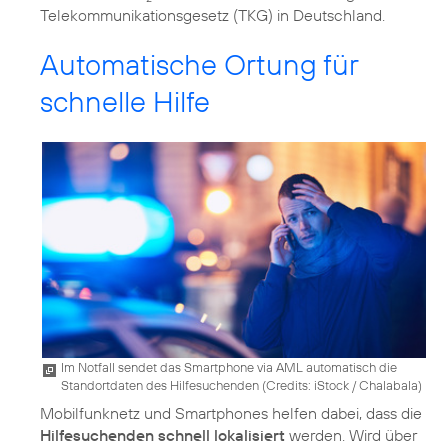
Telekommunikationsgesetz (TKG) in Deutschland.
Automatische Ortung für
schnelle Hilfe
Im Notfall sendet das Smartphone via AML automatisch die
Standortdaten des Hilfesuchenden (
Credits: iStock / Chalabala
)
Mobilfunknetz und Smartphones helfen dabei, dass die
Hilfesuchenden schnell lokalisiert
werden. Wird über