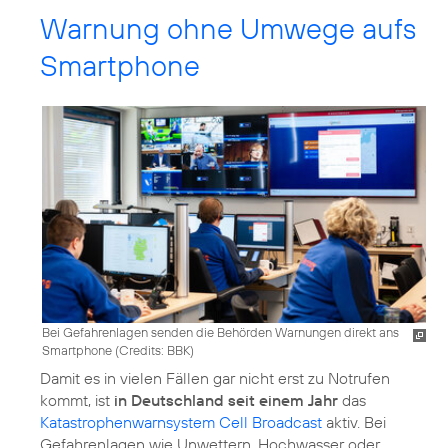
Warnung ohne Umwege aufs
Smartphone
Bei Gefahrenlagen senden die Behörden Warnungen direkt ans
Smartphone (
Credits: BBK
)
Damit es in vielen Fällen gar nicht erst zu Notrufen
kommt, ist
in Deutschland seit einem Jahr
das
Katastrophenwarnsystem Cell Broadcast
aktiv. Bei
Gefahrenlagen wie Unwettern, Hochwasser oder