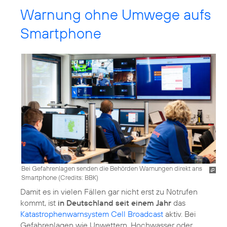
Warnung ohne Umwege aufs
Smartphone
Bei Gefahrenlagen senden die Behörden Warnungen direkt ans
Smartphone (
Credits: BBK
)
Damit es in vielen Fällen gar nicht erst zu Notrufen
kommt, ist
in Deutschland seit einem Jahr
das
Katastrophenwarnsystem Cell Broadcast
aktiv. Bei
Gefahrenlagen wie Unwettern, Hochwasser oder