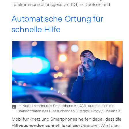
Telekommunikationsgesetz (TKG) in Deutschland.
Automatische Ortung für
schnelle Hilfe
Im Notfall sendet das Smartphone via AML automatisch die
Standortdaten des Hilfesuchenden (
Credits: iStock / Chalabala
)
Mobilfunknetz und Smartphones helfen dabei, dass die
Hilfesuchenden schnell lokalisiert
werden. Wird über