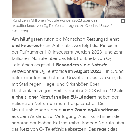
Rund zehn Millionen Notrufe wurden 2023 über das
Mobilfunknetz von O
Telefónica abgesetzt (
Credits: iStock /
2
Geber86
)
Am häufigsten
rufen die Menschen
Rettungsdienst
und Feuerwehr
an. Auf Platz zwei folgt die
Polizei
mit
der Rufnummer 110. Insgesamt wurden 2023 rund zehn
Millionen Notrufe über das Mobilfunknetz von O
2
Telefónica abgesetzt.
Besonders viele Notrufe
verzeichnete O
Telefónica im
August 2023
. Ein Grund
2
dafür könnten die heftigen Unwetter gewesen sein, die
mit Starkregen, Hagel und Orkanböen über
Deutschland zogen. Seit Dezember 2008 ist die
112 als
einheitlicher Notruf in allen EU-Ländern
neben den
nationalen Notrufnummern freigeschaltet. Die
Notruffunktionen stehen
auch Roaming-Kund:innen
aus dem Ausland zur Verfügung. Auch Kund:innen der
anderen deutschen Netzbetreiber können Notrufe über
das Netz von O
Telefónica absetzen. Das regelt das
2