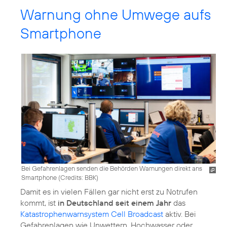
Warnung ohne Umwege aufs
Smartphone
Bei Gefahrenlagen senden die Behörden Warnungen direkt ans
Smartphone (
Credits: BBK
)
Damit es in vielen Fällen gar nicht erst zu Notrufen
kommt, ist
in Deutschland seit einem Jahr
das
Katastrophenwarnsystem Cell Broadcast
aktiv. Bei
Gefahrenlagen wie Unwettern, Hochwasser oder