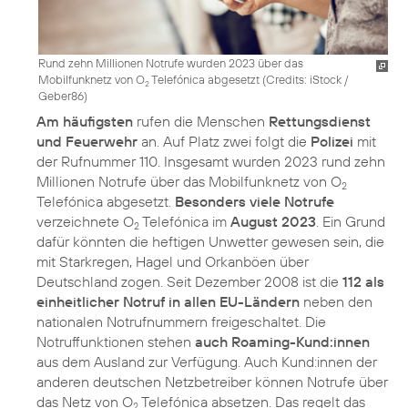
Rund zehn Millionen Notrufe wurden 2023 über das
Mobilfunknetz von O
Telefónica abgesetzt (
Credits: iStock /
2
Geber86
)
Am häufigsten
rufen die Menschen
Rettungsdienst
und Feuerwehr
an. Auf Platz zwei folgt die
Polizei
mit
der Rufnummer 110. Insgesamt wurden 2023 rund zehn
Millionen Notrufe über das Mobilfunknetz von O
2
Telefónica abgesetzt.
Besonders viele Notrufe
verzeichnete O
Telefónica im
August 2023
. Ein Grund
2
dafür könnten die heftigen Unwetter gewesen sein, die
mit Starkregen, Hagel und Orkanböen über
Deutschland zogen. Seit Dezember 2008 ist die
112 als
einheitlicher Notruf in allen EU-Ländern
neben den
nationalen Notrufnummern freigeschaltet. Die
Notruffunktionen stehen
auch Roaming-Kund:innen
aus dem Ausland zur Verfügung. Auch Kund:innen der
anderen deutschen Netzbetreiber können Notrufe über
das Netz von O
Telefónica absetzen. Das regelt das
2