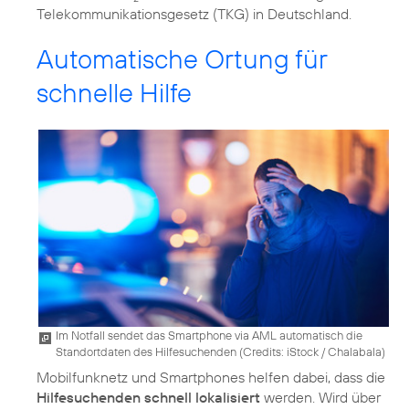
Telekommunikationsgesetz (TKG) in Deutschland.
Automatische Ortung für
schnelle Hilfe
Im Notfall sendet das Smartphone via AML automatisch die
Standortdaten des Hilfesuchenden (
Credits: iStock / Chalabala
)
Mobilfunknetz und Smartphones helfen dabei, dass die
Hilfesuchenden schnell lokalisiert
werden. Wird über