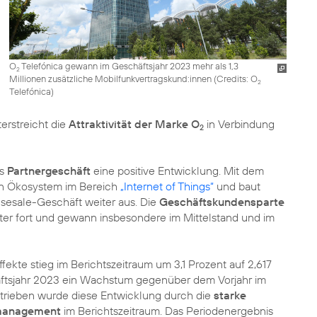
O
Telefónica gewann im Geschäftsjahr 2023 mehr als 1,3
2
Millionen zusätzliche Mobilfunkvertragskund:innen (
Credits: O
2
Telefónica
)
erstreicht die
Attraktivität der Marke O
in Verbindung
2
as
Partnergeschäft
eine positive Entwicklung. Mit dem
in Ökosystem im Bereich
„Internet of Things“
und baut
sesale-Geschäft weiter aus. Die
Geschäftskundensparte
ter fort und gewann insbesondere im Mittelstand und im
ekte stieg im Berichtszeitraum um 3,1 Prozent auf 2,617
äftsjahr 2023 ein Wachstum gegenüber dem Vorjahr im
Getrieben wurde diese Entwicklung durch die
starke
nmanagement
im Berichtszeitraum. Das Periodenergebnis