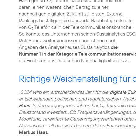
Hand gehen. O
Telefónica arbeitet kontinuierlich
2
daran, einen wesentlichen Beitrag zu einer
nachhaltigen digitalen Zukunft zu leisten. Externe
Rankings bestätigen die führende Nachhaltigkeitsrolle
von O
Telefónica in der Telekommunikationsbranche.
2
So konnte das Unternehmen seinen Sustainalytics ESG
Risk Score weiter verbessern und ist nun nach
Angaben des Analysehauses Sustainalytics
die
Nummer 1 in der Kategorie Telekommunikationsservi
die Finalisten des Deutschen Nachhaltigkeitspreises.
Richtige Weichenstellung für d
„2024 wird ein entscheidendes Jahr für die
digitale Zuk
entscheidenden politischen und regulatorischen Weichen
Haas
. In den vergangenen Jahren hat O
Telefónica mas
2
Deutschland investiert. „Ob Frequenzverlängerungen, d
Mobilfunk, vereinfachte Genehmigungsverfahren oder d
Netzausbau – all das sind Themen, deren Entscheidungen
Markus Haas
.