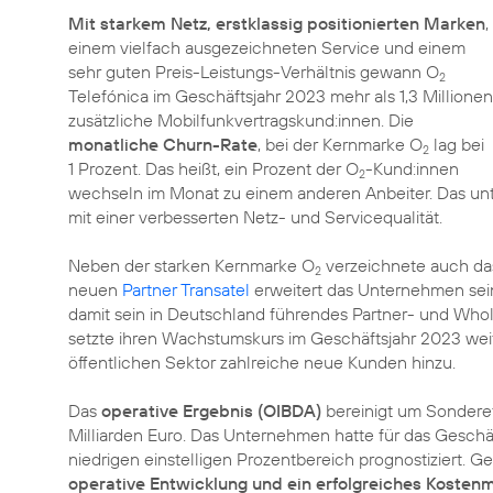
Mit starkem Netz, erstklassig positionierten Marken
,
einem vielfach ausgezeichneten Service und einem
sehr guten Preis-Leistungs-Verhältnis gewann O
2
Telefónica im Geschäftsjahr 2023 mehr als 1,3 Millionen
zusätzliche Mobilfunkvertragskund:innen. Die
monatliche Churn-Rate
, bei der Kernmarke O
lag bei
2
1 Prozent. Das heißt, ein Prozent der O
-Kund:innen
2
wechseln im Monat zu einem anderen Anbeiter. Das unt
mit einer verbesserten Netz- und Servicequalität.
Neben der starken Kernmarke O
verzeichnete auch d
2
neuen
Partner Transatel
erweitert das Unternehmen se
damit sein in Deutschland führendes Partner- und Whol
setzte ihren Wachstumskurs im Geschäftsjahr 2023 wei
öffentlichen Sektor zahlreiche neue Kunden hinzu.
Das
operative Ergebnis (OIBDA)
bereinigt um Sondereff
Milliarden Euro. Das Unternehmen hatte für das Gesch
niedrigen einstelligen Prozentbereich prognostiziert. 
operative Entwicklung und ein erfolgreiches Koste