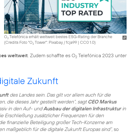
O
Telefónica erhält weltweit bestes ESG-Rating der Branche
2
(
Credits Foto "O
Tower": Pixabay / fcja99
|
CC0 1.0
)
2
ces weltweit
. Zudem schaffte es O
Telefónica 2023 unter
2
igitale Zukunft
unft
des Landes sein. Das gilt vor allem auch für die
, die dieses Jahr gestellt werden“, sagt
CEO Markus
siv in den Auf- und
Ausbau der digitalen Infrastruktur
in
ie Erschließung zusätzlicher Frequenzen für den
ie finanzielle Beteiligung großer Tech-Konzerne am
 maßgeblich für die digitale Zukunft Europas sind“,
so