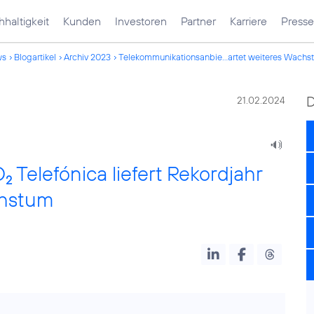
haltigkeit
Kunden
Investoren
Partner
Karriere
Presse
ws
Blogartikel
Archiv 2023
Telekommunikationsanbie...artet weiteres Wachs
D
21.02.2024
O
Telefónica liefert Rekordjahr
2
chstum