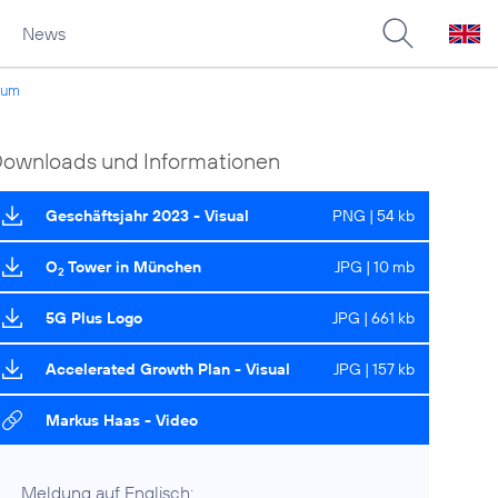
News
tum
ownloads und Informationen
Geschäftsjahr 2023 - Visual
PNG | 54 kb
O
Tower in München
JPG | 10 mb
2
5G Plus Logo
JPG | 661 kb
Accelerated Growth Plan - Visual
JPG | 157 kb
Markus Haas - Video