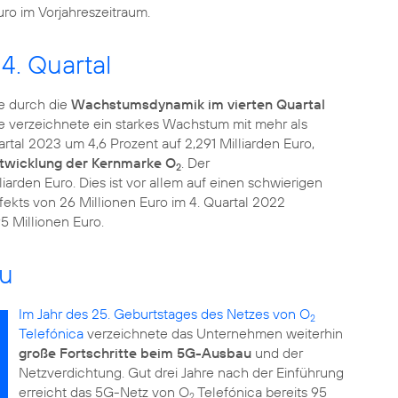
uro im Vorjahreszeitraum.
4. Quartal
e durch die
Wachstumsdynamik im vierten Quartal
se verzeichnete ein starkes Wachstum mit mehr als
tal 2023 um 4,6 Prozent auf 2,291 Milliarden Euro,
ntwicklung der Kernmarke O
. Der
2
iarden Euro. Dies ist vor allem auf einen schwierigen
ekts von 26 Millionen Euro im 4. Quartal 2022
5 Millionen Euro.
au
Im Jahr des 25. Geburtstages des Netzes von O
2
Telefónica
verzeichnete das Unternehmen weiterhin
große Fortschritte beim 5G-Ausbau
und der
Netzverdichtung. Gut drei Jahre nach der Einführung
erreicht das 5G-Netz von O
Telefónica bereits 95
2