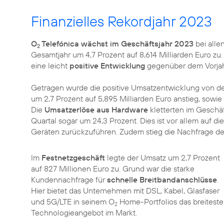
Finanzielles Rekordjahr 2023
O
Telefónica wächst im Geschäftsjahr 2023
bei alle
2
Gesamtjahr um 4,7 Prozent auf 8,614 Milliarden Euro zu
eine leicht
positive Entwicklung
gegenüber dem Vorjahr 
Getragen wurde die positive Umsatzentwicklung von d
um 2,7 Prozent auf 5,895 Milliarden Euro anstieg, sow
Die
Umsatzerlöse aus Hardware
kletterten im Geschäft
Quartal sogar um 24,3 Prozent. Dies ist vor allem auf
Geräten zurückzuführen. Zudem stieg die Nachfrage d
Im
Festnetzgeschäft
legte der Umsatz um 2,7 Prozent
auf 827 Millionen Euro zu. Grund war die starke
Kundennachfrage für
schnelle Breitbandanschlüsse
.
Hier bietet das Unternehmen mit DSL, Kabel, Glasfaser
und 5G/LTE in seinem O
Home-Portfolios das breiteste
2
Technologieangebot im Markt.