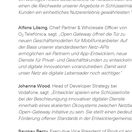
einen die Reichweite unserer Angebote in Schlüsselmä
Kunden ein einheitliches Nutzererlebnis gewährleisten.“
Alfons Lösing
, Chief Partner & Wholesale Officer von
O
Telefónica, sagt:
„Open Gateway öffnet die Tür zu
2
neuen Geschäftsmodellen für Mobilfunkanbieter. Auf
der Basis unserer standardisierten Netz-APIs
ermöglichen wir Partnern und App-Entwicklern, neue
Dienste für Privat- und Geschäftskunden zu entwickeln
und digitale Innovationen voranzutreiben. Damit wird
unser Netz als digitale Lebensader noch wichtiger.“
Johanna Wood
, Head of Developer Strategy bei
Vodafone, sagt:
„Entwickler spielen eine Schlüsselrolle
bei der Beschleunigung innovativer digitaler Dienste
innerhalb eines skalierten Ökosystems zwischen Netzbe
Open-Gateway Initiative zu sein. Sie stellt einen bedeu
Förderung offener Standards in der Entwicklergemeinsc
Savinay Berry
, Executive Vice President of Product an