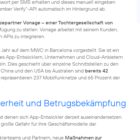
sswort per SMS erhalten und dieses manuell eingeben
mber Verify“-API automatisch im Hintergrund ab.
iepartner Vonage – einer Tochtergesellschaft von
rfügung zu stellen. Vonage arbeitet mit seinem Kunden,
APIs zu integrieren.
Jahr auf dem MWC in Barcelona vorgestellt. Sie ist ein
 es App-Entwicklern, Unternehmen und Cloud-Anbietern
eln. Dies geschieht über einzelne Schnittstellen zu den
 China und den USA bis Australien sind
bereits 42
ie repräsentieren 237 Mobilfunknetze und 65 Prozent der
herheit und Betrugsbekämpfung
it denen sich App-Entwickler derzeit auseinandersetzen.
große Gefahr für ihre Geschäftsmodelle dar.
lerteams und Partnern, neue
Maßnahmen zur