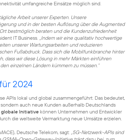
nnektivität umfangreiche Einsätze möglich sind.
gliche Arbeit unserer Experten. Unsere
ögerung und in der besten Auflösung über die Augmented
r Ort bestmöglich beraten und die Kundenzufriedenheit
ident IT Business.
„Indem wir eine qualitativ hochwertige
zeiten unserer Wartungsarbeiten und reduzieren
gischen Fußabdruck. Dass sich die Mobilfunkbranche hinter
, dass wir diese Lösung in mehr Märkten einführen
in den einzelnen Ländern kümmern zu müssen.“
ür 2024
se APIs lokal und global zusammengeführt. Das bedeutet,
, sondern auch neue Kunden außerhalb Deutschlands
e
globale Initiative
können Unternehmen und Entwickler
durch die weltweite Vermarktung neue Umsätze erzielen.
(MACE), Deutsche Telekom, sagt:
„5G-Netzwerk-APIs sind
Die GSMA-Open-Gateway-Initiative trägt dazu bei, zum