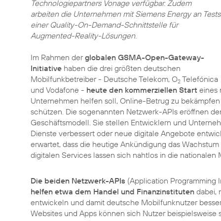
Technologiepartners Vonage verfügbar. Zudem
arbeiten die Unternehmen mit Siemens Energy an Tests
einer Quality-On-Demand-Schnittstelle für
Augmented-Reality-Lösungen.
Im Rahmen der
globalen GSMA-Open-Gateway-
Initiative
haben die drei größten deutschen
Mobilfunkbetreiber - Deutsche Telekom, O
Telefónica
2
und Vodafone -
heute den kommerziellen Start
eines 
Unternehmen helfen soll, Online-Betrug zu bekämpfen 
schützen. Die sogenannten Netzwerk-APIs eröffnen de
Geschäftsmodell. Sie stellen Entwicklern und Unterne
Dienste verbessert oder neue digitale Angebote entwi
erwartet, dass die heutige Ankündigung das Wachstum 
digitalen Services lassen sich nahtlos in die nationale
Die beiden Netzwerk-APIs
(Application Programming I
helfen etwa dem Handel und Finanzinstituten
dabei, 
entwickeln und damit deutsche Mobilfunknutzer besser
Websites und Apps können sich Nutzer beispielsweise sch