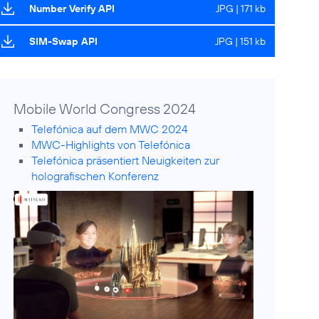
Number Verify API
JPG | 171 kb
SIM-Swap API
JPG | 151 kb
Mobile World Congress 2024
Telefónica auf dem MWC 2024
MWC-Highlights von Telefónica
Telefónica präsentiert Neuigkeiten zur
holografischen Konferenz