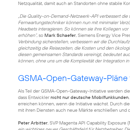
Netzqualität, damit auch an Standorten ohne stabile Ko
„Die Quality-on-Demand-Netzwerk-API verbessert die tä
Fernwartungstechniker können nun mit minimaler Verz
Headsets interagieren. So können sie ihre Kollegen vo
erhöhen“
, so
Mark Schaefer
, Siemens Energy Vice Pres
Verbindung sicherstellen, verbessern wir die Durchlauf
gleichzeitig die Reisezeiten, die Kosten und den ökolo
diesen gemeinsamen Standards vereinigt, bedeutet auch
können, ohne uns um die Komplexität der Integration 
GSMA-Open-Gateway-Pläne f
Als Teil der GSMA-Open-Gateway-Initiative werden die
dass Entwickler
nicht nur deutsche Mobilfunkkunden
erreichen können, wenn die Initiative wächst. Durch di
mit ihren Diensten auch neue Märkte erschließen und 
Peter Arbitter
, SVP Magenta API Capability Exposure 
ein wichtiges neues Geschäftsfeld für Netzbetreiber. 