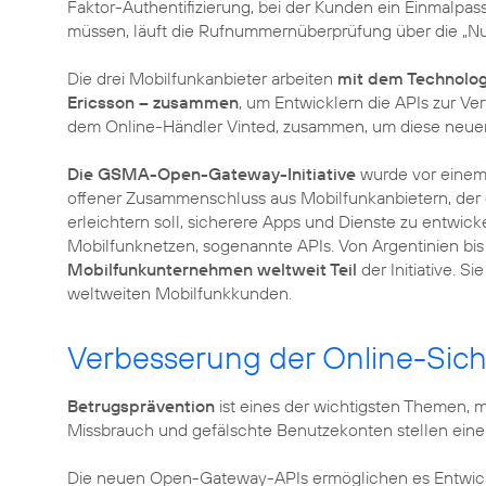
Faktor-Authentifizierung, bei der Kunden ein Einmalpa
müssen, läuft die Rufnummernüberprüfung über die „Nu
Die drei Mobilfunkanbieter arbeiten
mit dem Technolog
Ericsson – zusammen
, um Entwicklern die APIs zur Ve
dem Online-Händler Vinted, zusammen, um diese neuen 
Die GSMA-Open-Gateway-Initiative
wurde vor einem 
offener Zusammenschluss aus Mobilfunkanbietern, der
erleichtern soll, sicherere Apps und Dienste zu entwick
Mobilfunknetzen, sogenannte APIs. Von Argentinien bis
Mobilfunkunternehmen weltweit Teil
der Initiative. S
Verbesserung der Online-Sic
Betrugsprävention
ist eines der wichtigsten Themen, m
Missbrauch und gefälschte Benutzekonten stellen eine 
Die neuen Open-Gateway-APIs ermöglichen es Entwick