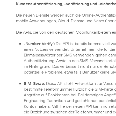
Kundenauthentifizierung, -verifizierung und -sicherhe
Die neuen Dienste werden auch die Online-Authentifiz
mobile Anwendungen, Cloud-Dienste und Netze über die
Die APIs, die von den deutschen Mobilfunkanbietern ei
„Number Verify“:
Die API ist bereits kommerziell v
eines Nutzers verwendet. Unternehmen, die für d
Einmalpasswörter per SMS verwenden, gehen damit 
Authentifizierung. Anstelle des SMS-Versands erf
im Hintergrund. Das verbessert nicht nur die Benut
potenzielle Probleme, etwa falls Benutzer keine SM
SIM-Swap:
Diese API steht Entwicklern zur Vorsch
bestimmte Telefonnummer kürzlich die SIM-Karte g
Angriffen auf Bankkonten bei. Bei derartigen Angri
Engineering-Techniken und gestohlenen persönlich
Kontoinhabers. Mithilfe der neuen API kann nun etwa
die Beziehung zwischen der Telefonnummer und der