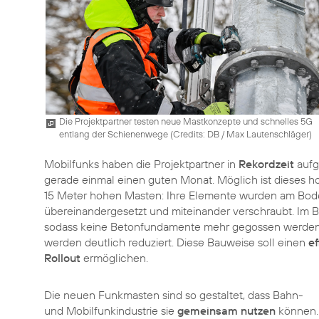
Die Projektpartner testen neue Mastkonzepte und schnelles 5G
entlang der Schienenwege (
Credits: DB / Max Lautenschläger
)
Mobilfunks haben die Projektpartner in
Rekordzeit
aufg
gerade einmal einen guten Monat. Möglich ist dieses
15 Meter hohen Masten: Ihre Elemente wurden am Bode
übereinandergesetzt und miteinander verschraubt. Im B
sodass keine Betonfundamente mehr gegossen werde
werden deutlich reduziert. Diese Bauweise soll einen
e
Rollout
ermöglichen.
Die neuen Funkmasten sind so gestaltet, dass Bahn-
und Mobilfunkindustrie sie
gemeinsam nutzen
können.