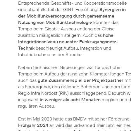
Entsprechende Geschäfts- und Kooperationsmodelle
sind ebenfalls Teil der GINT-Forschung.
Synergien in
der Mobilfunkversorgung durch gemeinsame
Nutzung von Mobilfunktechnologie
könnten das
Tempo beim Gigabit-Ausbau entlang der Gleise
zusätzlich maßgeblich steigern. Auch das
hohe
Integrationsniveau neuester Funkzugangsnetz-
Technik
beschleunigt Aufbau, Integration und
Inbetriebnahme an der Strecke.
Neben technischen Neuerungen war für das hohe
Tempo beim Aufbau der rund zehn Kilometer langen T
auch das
gute Zusammenspiel der Projektpartner
mit
als Fördergeber, den örtlichen Behörden und dem für di
Regio Infra Nordost (RIN) ausschlaggebend. Dadurch w
insgesamt
in weniger als acht Monaten
möglich und da
regulären Ausbau.
Erst im Mai 2023 hatte das BMDV mit seiner Förderung
Frühjahr 2024
an wird das „advanced TrainLab“, ein he