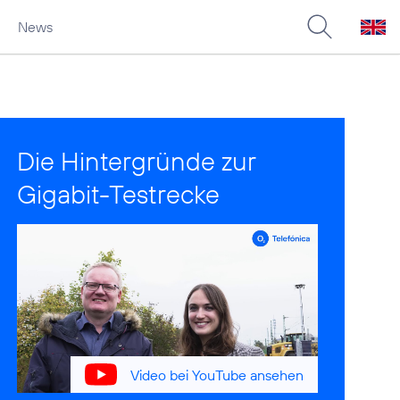
News
Die Hintergründe zur
Gigabit-Testrecke
Video bei YouTube ansehen