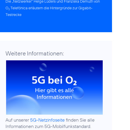
Die „Netzwerker“ Helge Lüders und Franziska Demuth von
O
Telefónica erläutern die Hintergründe zur Gigabit-
2
Testrecke
Weitere Informationen:
Auf unserer
5G-Netzinfoseite
finden Sie alle
Informationen zum 5G-Mobilfunkstandard.