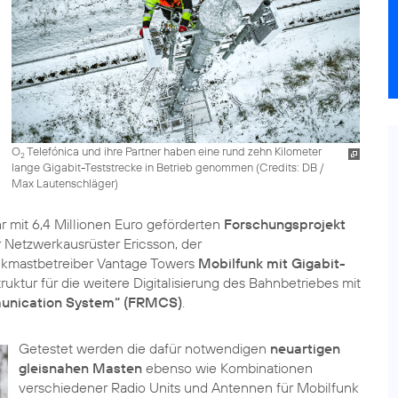
O
Telefónica und ihre Partner haben eine rund zehn Kilometer
2
lange Gigabit-Teststrecke in Betrieb genommen (
Credits: DB /
Max Lautenschläger
)
r mit 6,4 Millionen Euro geförderten
Forschungsprojekt
 Netzwerkausrüster Ericsson, der
nkmastbetreiber Vantage Towers
Mobilfunk mit Gigabit-
ruktur für die weitere Digitalisierung des Bahnbetriebes mit
munication System“ (FRMCS)
.
Getestet werden die dafür notwendigen
neuartigen
gleisnahen Masten
ebenso wie Kombinationen
verschiedener Radio Units und Antennen für Mobilfunk