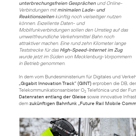
unterbrechungsfreien Gesprächen
und Online-
Verbindungen mit
minimalen Lade- und
Reaktionszeiten
künftig noch vielseitiger nutzen
können. Exzellente Daten- und
Mobilfunkverbindungen sollen den Umstieg auf das
umweltfreundliche Verkehrsmittel Bahn noch
attraktiver machen. Eine rund zehn Kilometer lange
Teststrecke für das
High-Speed-Internet im Zug
wurde jetzt im Süden von Mecklenburg-Vorpommern
in Betrieb genommen.
In dem vom Bundesministerium für Digitales und Verkeh
„Gigabit Innovation Track“ (GINT)
erproben die DB, der
Telekommunikationsanbieter O
Telefónica und der Fu
2
Datenraten entlang der Gleise
sowie innovative Infrast
dem
zukünftigen Bahnfunk „Future Rail Mobile Com