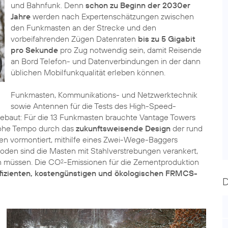
und Bahnfunk. Denn
schon zu Beginn der 2030er
Jahre
werden nach Expertenschätzungen zwischen
den Funkmasten an der Strecke und den
vorbeifahrenden Zügen Datenraten
bis zu 5 Gigabit
pro Sekunde
pro Zug notwendig sein, damit Reisende
an Bord Telefon- und Datenverbindungen in der dann
üblichen Mobilfunkqualität erleben können.
Funkmasten, Kommunikations- und Netzwerktechnik
sowie Antennen für die Tests des High-Speed-
ebaut: Für die 13 Funkmasten brauchte Vantage Towers
 hohe Tempo durch das
zukunftsweisende Design
der rund
n vormontiert, mithilfe eines Zwei-Wege-Baggers
oden sind die Masten mit Stahlverstrebungen verankert,
n müssen. Die CO
-Emissionen für die Zementproduktion
2
ffizienten, kostengünstigen und ökologischen FRMCS-
D