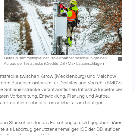
Gutes Zusammenspiel der Projektpartner beschleunigte den
Aufbau der Teststrecke (
Credits: DB / Max Lautenschläger
)
eststrecke zwischen Karow (Mecklenburg) und Malchow
 dem Bundesministerium für Digitales und Verkehr (BMDV)
e Schienenstrecke verantwortlichen Infrastrukturbetreiber
aren Vorbereitung, Entwicklung, Planung und Aufbau
mit deutlich schneller umsetzbar als im heutigen
 den Startschuss für das Forschungsprojekt gegeben.
Vom
ute als Laborzug genutzter ehemaliger ICE der DB, auf der