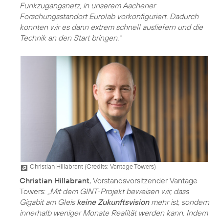
Funkzugangsnetz, in unserem Aachener
Forschungsstandort Eurolab vorkonfiguriert. Dadurch
konnten wir es dann extrem schnell ausliefern und die
Technik an den Start bringen.“
Christian Hillabrant (
Credits: Vantage Towers
)
Christian Hillabrant
, Vorstandsvorsitzender Vantage
Towers:
„Mit dem GINT-Projekt beweisen wir, dass
Gigabit am Gleis
keine Zukunftsvision
mehr ist, sondern
innerhalb weniger Monate Realität werden kann. Indem