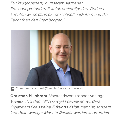
Funkzugangsnetz, in unserem Aachener
Forschungsstandort Eurolab vorkonfiguriert. Dadurch
konnten wir es dann extrem schnell ausliefern und die
Technik an den Start bringen.“
Christian Hillabrant (
Credits: Vantage Towers
)
Christian Hillabrant
, Vorstandsvorsitzender Vantage
Towers:
„Mit dem GINT-Projekt beweisen wir, dass
Gigabit am Gleis
keine Zukunftsvision
mehr ist, sondern
innerhalb weniger Monate Realität werden kann. Indem