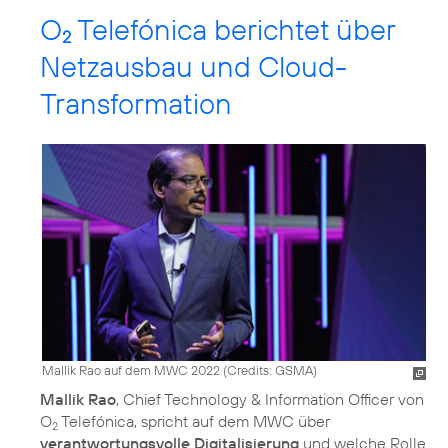
O
Telefónica berichtet über
2
Netzausbau und Cloud-
Transformation
Mallik Rao auf dem MWC 2022 (
Credits: GSMA
)
Mallik Rao
, Chief Technology & Information Officer von
O
Telefónica, spricht auf dem MWC über
2
verantwortungsvolle Digitalisierung
und welche Rolle