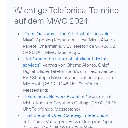
Wichtige Telefónica-Termine
auf dem MWC 2024:
„Open Gateway – The Art of what’s possible“
:
MWC Opening Keynote mit José Maria Álvarez-
Pallete, Chairman & CEO Telefónica SA (26.02.,
09:30 Uhr; MWC Main Stage)
„(Re)Create the future of intelligent digital
services“
: Vortrag von Chema Alonso, Chief
Digital Officer Telefónica SA, und Jason Zander,
EVP Strategic Missions and Technologies von
Microsoft (26.02., 12:45 Uhr; Telefónica-
Messestand)
„Telefónica’s Network Evolution“
: Session mit
Mallik Rao und Cayetano Carbajo (26.02., 14:45
Uhr; Telefónica-Messestand)
„First Steps of Open Gateway in Telefónica“
:
Telefónica-Vortrag zur Entwicklung von Open
Gateway (26.2., 15:30 Uhr; Telefónica-