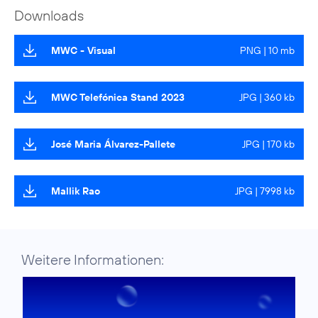
Downloads
MWC - Visual
PNG | 10 mb
MWC Telefónica Stand 2023
JPG | 360 kb
José Maria Álvarez-Pallete
JPG | 170 kb
Mallik Rao
JPG | 7998 kb
Weitere Informationen: