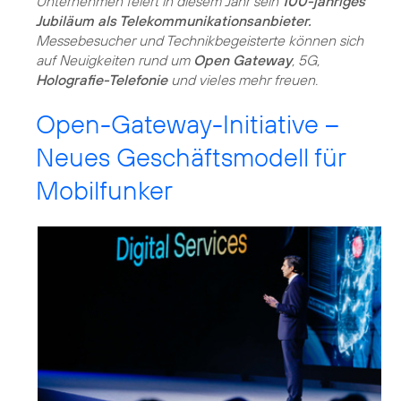
Unternehmen feiert in diesem Jahr sein
100-jähriges
Jubiläum als Telekommunikationsanbieter.
Messebesucher und Technikbegeisterte können sich
auf Neuigkeiten rund um
Open Gateway
, 5G,
Holografie-Telefonie
und vieles mehr freuen.
Open-Gateway-Initiative –
Neues Geschäftsmodell für
Mobilfunker