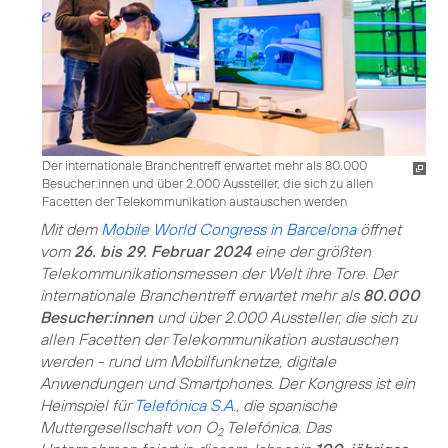
Der internationale Branchentreff erwartet mehr als 80.000
Besucher:innen und über 2.000 Aussteller, die sich zu allen
Facetten der Telekommunikation austauschen werden
Mit dem
Mobile World Congress in Barcelona
öffnet
vom
26. bis 29. Februar 2024
eine der größten
Telekommunikationsmessen der Welt ihre Tore. Der
internationale Branchentreff erwartet mehr als
80.000
Besucher:innen
und über 2.000 Aussteller, die sich zu
allen Facetten der Telekommunikation austauschen
werden - rund um Mobilfunknetze, digitale
Anwendungen und Smartphones. Der Kongress ist ein
Heimspiel für
Telefónica S.A.
, die spanische
Muttergesellschaft von O
Telefónica. Das
2