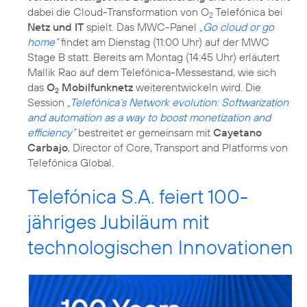
dabei die Cloud-Transformation von O
Telefónica bei
2
Netz und IT
spielt. Das MWC-Panel
„Go cloud or go
home“
findet am Dienstag (11:00 Uhr) auf der MWC
Stage B statt. Bereits am Montag (14:45 Uhr) erläutert
Mallik Rao auf dem Telefónica-Messestand, wie sich
das
O
Mobilfunknetz
weiterentwickeln wird. Die
2
Session
„Telefónica’s Network evolution: Softwarization
and automation as a way to boost monetization and
efficiency”
bestreitet er gemeinsam mit
Cayetano
Carbajo
, Director of Core, Transport and Platforms von
Telefónica Global.
Telefónica S.A. feiert 100-
jähriges Jubiläum mit
technologischen Innovationen