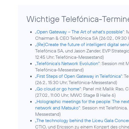
Wichtige Telefónica-Termi
„Open Gateway – The Art of what’s possible“
: 
Chairman & CEO Telefónica SA (26.02., 09:30
„(Re)Create the future of intelligent digital serv
Telefónica SA, und Jason Zander, EVP Strategic
12:45 Uhr; Telefónica-Messestand)
„Telefónica’s Network Evolution“
: Session mit 
Telefónica-Messestand)
„First Steps of Open Gateway in Telefónica“
: T
(26.2., 15:30 Uhr; Telefónica-Messestand)
„Go cloud or go home“
: Panel mit Mallik Rao, 
(27.02., 11:00 Uhr; MWC Stage B Halle 6)
„Holographic meetings for the people: The ne
network and Matsuko“
: Session mit Telefónica
Messestand)
„The technology behind the Liceu Gala Concer
CTIO, und Ericsson zu einem Konzert des chine