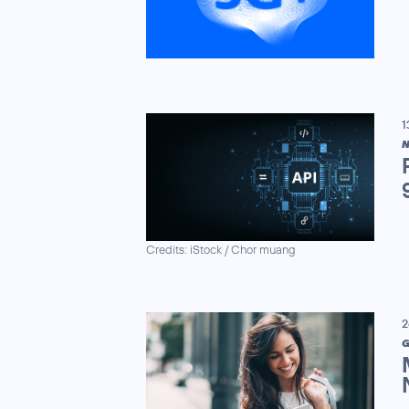
1
N
Credits: iStock / Chor muang
2
G