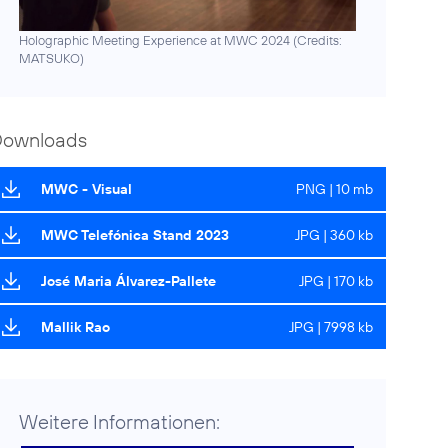
Holographic Meeting Experience at MWC 2024 (
Credits:
MATSUKO
)
Downloads
MWC - Visual
PNG | 10 mb
MWC Telefónica Stand 2023
JPG | 360 kb
José Maria Álvarez-Pallete
JPG | 170 kb
Mallik Rao
JPG | 7998 kb
Weitere Informationen: