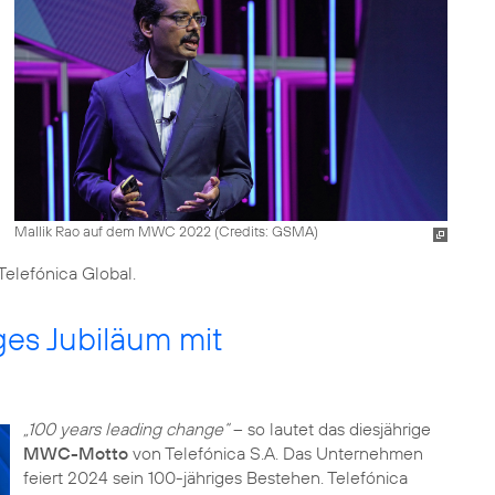
Mallik Rao auf dem MWC 2022 (
Credits: GSMA
)
 Telefónica Global.
iges Jubiläum mit
n
„100 years leading change“
– so lautet das diesjährige
MWC-Motto
von Telefónica S.A. Das Unternehmen
feiert 2024 sein 100-jähriges Bestehen. Telefónica