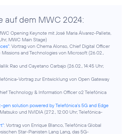
ne auf dem MWC 2024:
MWC Opening Keynote mit José Maria Álvarez-Pallete,
 Uhr; MWC Main Stage)
ices“
: Vortrag von Chema Alonso, Chief Digital Officer
 Missions and Technologies von Microsoft (26.02.,
Mallik Rao und Cayetano Carbajo (26.02., 14:45 Uhr;
elefónica-Vortrag zur Entwicklung von Open Gateway
Chief Technology & Information Officer o2 Telefónica
xt-gen solution powered by Telefónica’s 5G and Edge
, Matsuko und NVIDIA (27.2., 12:00 Uhr; Telefónica-
t“
: Vortrag von Enrique Blanco, Telefónica Global
sischen Star-Pianisten Lang Lang, das 5G-