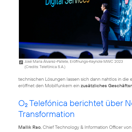
José Maria Álvarez-Pallete, Eröffnungs-Keynote MWC 2023
(
Credits: Telefónica S.A.
)
technischen Lösungen lassen sich dann nahtlos in die
eröffnet den Mobilfunkern ein
zusätzliches Geschäfts
O
Telefónica berichtet über 
2
Transformation
Mallik Rao
, Chief Technology & Information Officer von