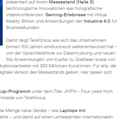
präsentiert auf ihrem
Messestand (Halle 3)
technologische Innovationen wie holografische
Videokonferenzen,
Gaming-Erlebnisse
mit Virtual
Reality-Brillen und Anwendungen der
Industrie 4.0
für
Businesskunden.
Damit zeigt Telefónica, wie sich das Unternehmen
binnen 100 Jahren eindrucksvoll weiterentwickelt hat –
von der Sprachtelefonie zur Datennutzung und neuen
5G-Anwendungen, von Kupfer zu Glasfaser sowie von
tionsanbieter mit 383 Millionen Kund:innen. Für alle, die
digitale Version des Messestands geben. Hier lassen sich
tup-Programm
unter dem Titel „4YFN – Four years from
chmiede von Telefónica.
jede Menge neue Geräte – wie
Laptops mit
le – und damit auf einen umfassenden internationalen