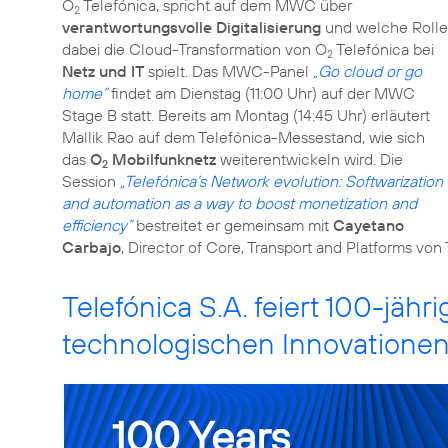
O
Telefónica, spricht auf dem MWC über
2
verantwortungsvolle Digitalisierung
und welche Rolle
dabei die Cloud-Transformation von O
Telefónica bei
2
Netz und IT
spielt. Das MWC-Panel
„Go cloud or go
home“
findet am Dienstag (11:00 Uhr) auf der MWC
Stage B statt. Bereits am Montag (14:45 Uhr) erläutert
Mallik Rao auf dem Telefónica-Messestand, wie sich
das
O
Mobilfunknetz
weiterentwickeln wird. Die
2
Session
„Telefónica’s Network evolution: Softwarization
and automation as a way to boost monetization and
efficiency”
bestreitet er gemeinsam mit
Cayetano
Carbajo
, Director of Core, Transport and Platforms von
Telefónica S.A. feiert 100-jähr
technologischen Innovatione