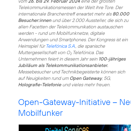
vom
26. bis 29. Februar 2024
eine der größten
Telekommunikationsmessen der Welt ihre Tore. Der
internationale Branchentreff erwartet mehr als
80.000
Besucher:innen
und über 2.000 Aussteller, die sich zu
allen Facetten der Telekommunikation austauschen
werden - rund um Mobilfunknetze, digitale
Anwendungen und Smartphones. Der Kongress ist ein
Heimspiel für
Telefónica S.A.
, die spanische
Muttergesellschaft von O
Telefónica. Das
2
Unternehmen feiert in diesem Jahr sein
100-jähriges
Jubiläum als Telekommunikationsanbieter.
Messebesucher und Technikbegeisterte können sich
auf Neuigkeiten rund um
Open Gateway
, 5G,
Holografie-Telefonie
und vieles mehr freuen.
Open-Gateway-Initiative – Ne
Mobilfunker