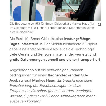
Die Bedeutung von 5G für Smart Cities erklärt Markus Haas (li.)
im Gespräch mit Dr. Florian Bieberbach und Moderatorin Katrin-
Cécile Ziegler (re.)
Die Basis für Smart Cities ist eine
leistungsfähige
Digitalinfrastruktur
. Der Mobilfunkstandard 5G spielt
dabei eine entscheidende Rolle, da die Technologie
viele Geräte und Sensoren miteinander vernetzt und
große Datenmengen schnell und sicher transportiert
.
Angesprochen auf die notwendigen Rahmen­
bedingungen für einen
flächendeckenden 5G-
Ausbau
, sagt
Markus Haas
:
„Es braucht eine klare
Entscheidung der Bundesnetzagentur, dass
Frequenzen, die schon genutzt werden, verlängert
werden, (…) damit wir 5G noch schneller, noch mehr
ausbauen können.“