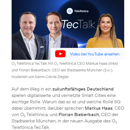
Video bei YouTube ansehen
O
Telefónica TecTalk mit O
Telefónica CEO Markus Haas (links)
2
2
und Florian Bieberbach, CEO der Stadtwerke München (2.v.l.),
moderiert von Katrin-Cécile Ziegler
Auf dem Weg in ein
zukunftsfähiges Deutschland
spielen digitalisierte und vernetzte Smart Cities eine
wichtige Rolle. Warum das so ist und welche Rolle 5G
dabei übernimmt, darüber sprechen
Markus Haas
, CEO
von O
Telefónica, und
Florian Bieberbach
, CEO der
2
Stadtwerke München, in der neuen Ausgabe des O
2
Telefónica TecTalk.