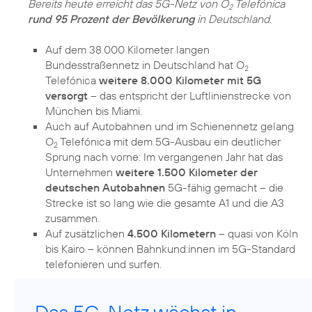
Bereits heute erreicht das 5G-Netz von O
Telefónica
2
rund 95 Prozent der Bevölkerung
in Deutschland.
Auf dem 38.000 Kilometer langen
Bundesstraßennetz in Deutschland hat O
2
Telefónica
weitere 8.000 Kilometer mit 5G
versorgt
– das entspricht der Luftlinienstrecke von
München bis Miami.
Auch auf Autobahnen und im Schienennetz gelang
O
Telefónica mit dem 5G-Ausbau ein deutlicher
2
Sprung nach vorne: Im vergangenen Jahr hat das
Unternehmen
weitere 1.500 Kilometer der
deutschen Autobahnen
5G-fähig gemacht – die
Strecke ist so lang wie die gesamte A1 und die A3
zusammen.
Auf zusätzlichen
4.500 Kilometern
– quasi von Köln
bis Kairo – können Bahnkund:innen im 5G-Standard
telefonieren und surfen.