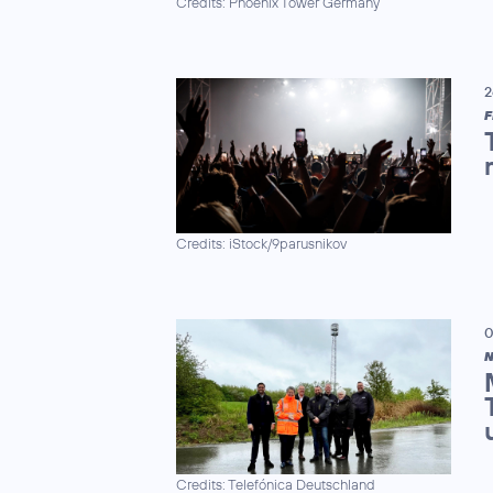
Credits: Phoenix Tower Germany
2
F
Credits: iStock/9parusnikov
0
N
Credits: Telefónica Deutschland