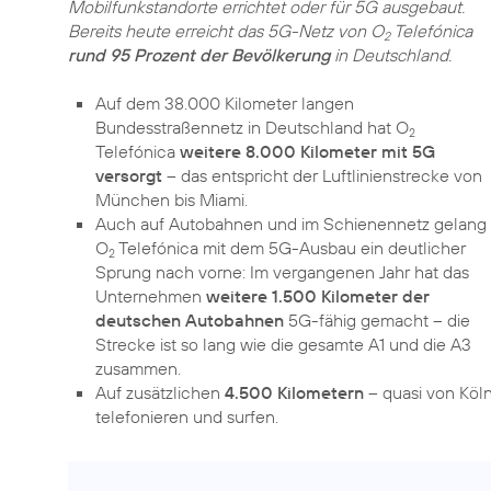
Mobilfunkstandorte errichtet oder für 5G ausgebaut.
Bereits heute erreicht das 5G-Netz von O
Telefónica
2
rund 95 Prozent der Bevölkerung
in Deutschland.
Auf dem 38.000 Kilometer langen
Bundesstraßennetz in Deutschland hat O
2
Telefónica
weitere 8.000 Kilometer mit 5G
versorgt
– das entspricht der Luftlinienstrecke von
München bis Miami.
Auch auf Autobahnen und im Schienennetz gelang
O
Telefónica mit dem 5G-Ausbau ein deutlicher
2
Sprung nach vorne: Im vergangenen Jahr hat das
Unternehmen
weitere 1.500 Kilometer der
deutschen Autobahnen
5G-fähig gemacht – die
Strecke ist so lang wie die gesamte A1 und die A3
zusammen.
Auf zusätzlichen
4.500 Kilometern
– quasi von Köl
telefonieren und surfen.