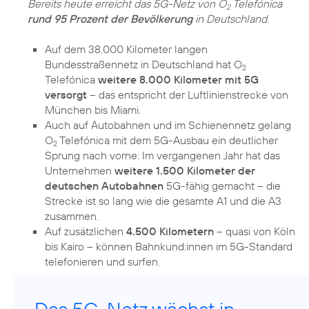
Bereits heute erreicht das 5G-Netz von O
Telefónica
2
rund 95 Prozent der Bevölkerung
in Deutschland.
Auf dem 38.000 Kilometer langen
Bundesstraßennetz in Deutschland hat O
2
Telefónica
weitere 8.000 Kilometer mit 5G
versorgt
– das entspricht der Luftlinienstrecke von
München bis Miami.
Auch auf Autobahnen und im Schienennetz gelang
O
Telefónica mit dem 5G-Ausbau ein deutlicher
2
Sprung nach vorne: Im vergangenen Jahr hat das
Unternehmen
weitere 1.500 Kilometer der
deutschen Autobahnen
5G-fähig gemacht – die
Strecke ist so lang wie die gesamte A1 und die A3
zusammen.
Auf zusätzlichen
4.500 Kilometern
– quasi von Köln
bis Kairo – können Bahnkund:innen im 5G-Standard
telefonieren und surfen.