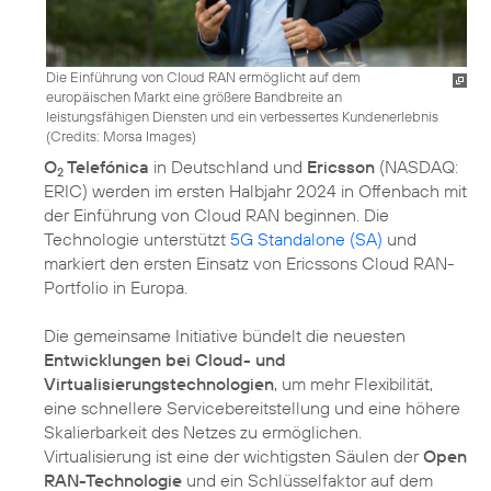
Die Einführung von Cloud RAN ermöglicht auf dem
europäischen Markt eine größere Bandbreite an
leistungsfähigen Diensten und ein verbessertes Kundenerlebnis
(
Credits: Morsa Images
)
O
Telefónica
in Deutschland und
Ericsson
(NASDAQ:
2
ERIC) werden im ersten Halbjahr 2024 in Offenbach mit
der Einführung von Cloud RAN beginnen. Die
Technologie unterstützt
5G Standalone (SA)
und
markiert den ersten Einsatz von Ericssons Cloud RAN-
Portfolio in Europa.
Die gemeinsame Initiative bündelt die neuesten
Entwicklungen bei Cloud- und
Virtualisierungstechnologien
, um mehr Flexibilität,
eine schnellere Servicebereitstellung und eine höhere
Skalierbarkeit des Netzes zu ermöglichen.
Virtualisierung ist eine der wichtigsten Säulen der
Open
RAN-Technologie
und ein Schlüsselfaktor auf dem