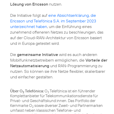
Lösung von Ericsson
nutzen.
Die Initiative folgt auf
eine Absichtserklärung, die
Ericsson und Telefónica S.A. im September 2023
unterzeichnet haben
, um die Einführung eines
zunehmend offeneren Netzes zu beschleunigen, das
auf der Cloud-RAN-Architektur von Ericsson basiert
und in Europa getestet wird.
Die
gemeinsame Initiative
wird es auch anderen
Mobilfunknetzbetreibern ermöglichen, die
Vorteile der
Netzautomatisierung
und RAN-Programmierung zu
nutzen. So können sie ihre Netze flexibler, skalierbarer
und einfacher gestalten.
Über O
Telefónica:
O
Telefónica ist ein führender
2
2
Komplettanbieter für Telekommunikationsdienste für
Privat- und Geschäftskund:innen. Das Portfolio der
Kernmarke O
sowie diverser Zweit- und Partnermarken
2
umfasst neben klassischen Telefonie- und