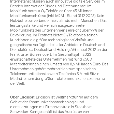
Internetanschlüssen auch innovative digitale Services im
Bereich Internet der Dinge und Datenanalyse. Im
Mobilfunk betreut O
Telefónica über 45 Millionen
2
Mobilfunkanschlüsse (inkl. M2M - Stand 31.12.2023). Kein
Netzbetreiber verbindet hierzulande mehr Menschen. Das
leistungsstarke und vielfach ausgezeichnete
Mobilfunknetz des Unternehmens erreicht über 99% der
Bevölkerung. Im Festnetz bietet O
Telefónica seinen
2
Kund:innen die größte technologische Vielfalt und
geografische Verfügbarkeit aller Anbieter in Deutschland.
Die Telefónica Deutschland Holding AG ist seit 2012 an der
Frankfurter Börse notiert. Im Geschäftsjahr 2023
erwirtschaftete das Unternehmen mit rund 7.500
Mitarbeiter:innen einen Umsatz von 8,6 Milliarden Euro. Das
Unternehmen gehört mehrheitlich zum spanischen
Telekommunikationskonzern Telefónica S.A. mit Sitz in
Madrid, einem der größten Telekommunikationskonzerne
der Welt.
Über Ericsson:
Ericsson ist Weltmarktführer auf dem
Gebiet der Kommunikationstechnologie und -
dienstleistungen mit Firmenzentrale in Stockholm,
Schweden. Kerngeschäft ist das Ausrüsten von