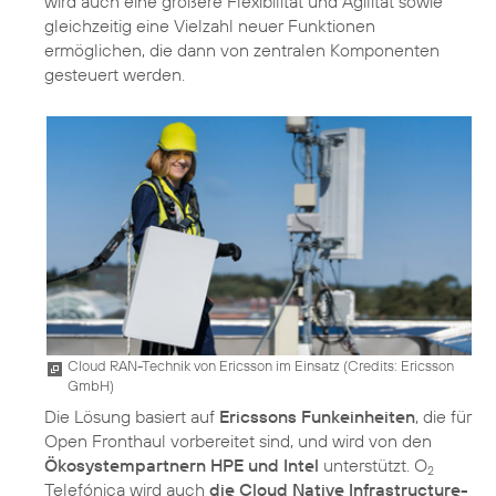
wird auch eine größere Flexibilität und Agilität sowie
gleichzeitig eine Vielzahl neuer Funktionen
ermöglichen, die dann von zentralen Komponenten
Cloud RAN-Technik von Ericsson im Einsatz (
Credits: Ericsson
GmbH
)
Die Lösung basiert auf
Ericssons Funkeinheiten
, die für
Open Fronthaul vorbereitet sind, und wird von den
Ökosystempartnern HPE und Intel
unterstützt. O
2
Telefónica wird auch
die Cloud Native Infrastructure-