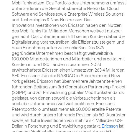
Mobilfunknetzen. Das Portfolio des Unternehmens umfasst
unter anderem die Geschäftsbereiche Networks, Cloud
Software and Services sowie Enterprise Wireless Solutions
and Technologies & New Businesses. Die
Innovationsinvestitionen von Ericsson haben den Nutzen
des Mobilfunks für Milliarden Menschen weltweit nutzbar
gemacht. Das Unternehmen hilft seinen Kunden dabei, die
Digitalisierung voranzutreiben, die Effizienz zu steigern und
neue Einnahmequellen zu erschließen. Das 1876
gegründete Unternehmen beschäftigt weltweit zirka
100.000 Mitarbeiterinnen und Mitarbeiter und arbeitet mit
Kunden in rund 180 Ländern zusammen. 2023
erwirtschaftete Ericsson einen Umsatz von 263,4 Milliarden
SEK. Ericsson ist an der NASDAQ in Stockholm und New
York gelistet. Ericsson hat über mehrere Jahrzehnte einen
führenden Beitrag zum 3rd Generation Partnership Project
(3GPP) und zur Entwicklung globaler Mobilfunkstandards
geleistet, von denen sowohl die Verbraucher:innen als
auch die Unternehmen weltweit profitieren. Ericssons
Patentportfolio umfasst mehr als 60.000 erteilte Patente
und wird durch unsere führende Position als 5G-Ausrüster
sowie jährliche Investitionen von mehr als 4 Milliarden US-
Dollar in Forschung und Entwicklung gestärkt.
Ericsson
ist
an einem Großteil aller kommerziell eingeführten 5G-