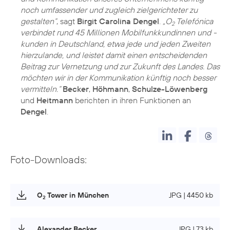
noch umfassender und zugleich zielgerichteter zu
gestalten“
, sagt
Birgit Carolina Dengel
.
„O
Telefónica
2
verbindet rund 45 Millionen Mobilfunkkundinnen und -
kunden in Deutschland, etwa jede und jeden Zweiten
hierzulande, und leistet damit einen entscheidenden
Beitrag zur Vernetzung und zur Zukunft des Landes. Das
möchten wir in der Kommunikation künftig noch besser
vermitteln.“
Becker
,
Höhmann
,
Schulze-Löwenberg
und
Heitmann
berichten in ihren Funktionen an
Dengel
.
Foto-Downloads:
O
Tower in München
JPG | 4450 kb
2
Alexander Becker
JPG | 73 kb