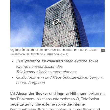
O
Telefónica stellt sein Kommunikationsteam neu auf (
Credits:
2
Telefónica Deutschland / Fernanda Vilela
)
Zwei
gelernte Journalisten
leiten externe sowie
interne Kommunikation des
Telekommunikationsunternehmens
Guido Heitmann und Klaus Schulze-Löwenberg mit
neuen Aufgaben
Mit
Alexander Becker
und
Ingmar Höhmann
bekommt
das Telekommunikationsunternehmen O
Telefónica
2
neue Leiter für die externe sowie die interne
Kommunikation. Beide sind gelernte Journalisten und