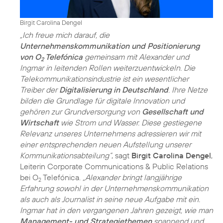
Birgit Carolina Dengel
„Ich freue mich darauf, die
Unternehmenskommunikation und Positionierung
von O
Telefónica
gemeinsam mit Alexander und
2
Ingmar in leitenden Rollen weiterzuentwickeln. Die
Telekommunikationsindustrie ist ein wesentlicher
Treiber der
Digitalisierung in Deutschland
. Ihre Netze
bilden die Grundlage für digitale Innovation und
gehören zur Grundversorgung von
Gesellschaft und
Wirtschaft
wie Strom und Wasser. Diese gestiegene
Relevanz unseres Unternehmens adressieren wir mit
einer entsprechenden neuen Aufstellung unserer
Kommunikationsabteilung“
, sagt
Birgit Carolina Dengel
,
Leiterin Corporate Communications & Public Relations
bei O
Telefónica.
„Alexander bringt langjährige
2
Erfahrung sowohl in der Unternehmenskommunikation
als auch als Journalist in seine neue Aufgabe mit ein.
Ingmar hat in den vergangenen Jahren gezeigt, wie man
Management- und Strategiethemen
spannend und