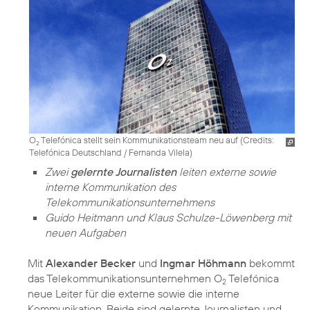
O
Telefónica stellt sein Kommunikationsteam neu auf (
Credits:
2
Telefónica Deutschland / Fernanda Vilela
)
Zwei
gelernte Journalisten
leiten externe sowie
interne Kommunikation des
Telekommunikationsunternehmens
Guido Heitmann und Klaus Schulze-Löwenberg mit
neuen Aufgaben
Mit
Alexander Becker
und
Ingmar Höhmann
bekommt
das Telekommunikationsunternehmen O
Telefónica
2
neue Leiter für die externe sowie die interne
Kommunikation. Beide sind gelernte Journalisten und