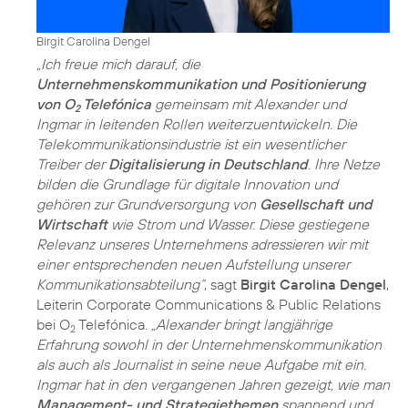
Birgit Carolina Dengel
„Ich freue mich darauf, die
Unternehmenskommunikation und Positionierung
von O
Telefónica
gemeinsam mit Alexander und
2
Ingmar in leitenden Rollen weiterzuentwickeln. Die
Telekommunikationsindustrie ist ein wesentlicher
Treiber der
Digitalisierung in Deutschland
. Ihre Netze
bilden die Grundlage für digitale Innovation und
gehören zur Grundversorgung von
Gesellschaft und
Wirtschaft
wie Strom und Wasser. Diese gestiegene
Relevanz unseres Unternehmens adressieren wir mit
einer entsprechenden neuen Aufstellung unserer
Kommunikationsabteilung“
, sagt
Birgit Carolina Dengel
,
Leiterin Corporate Communications & Public Relations
bei O
Telefónica.
„Alexander bringt langjährige
2
Erfahrung sowohl in der Unternehmenskommunikation
als auch als Journalist in seine neue Aufgabe mit ein.
Ingmar hat in den vergangenen Jahren gezeigt, wie man
Management- und Strategiethemen
spannend und