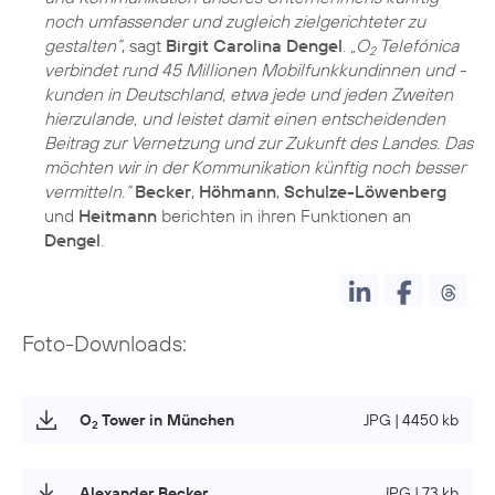
noch umfassender und zugleich zielgerichteter zu
gestalten“
, sagt
Birgit Carolina Dengel
.
„O
Telefónica
2
verbindet rund 45 Millionen Mobilfunkkundinnen und -
kunden in Deutschland, etwa jede und jeden Zweiten
hierzulande, und leistet damit einen entscheidenden
Beitrag zur Vernetzung und zur Zukunft des Landes. Das
möchten wir in der Kommunikation künftig noch besser
vermitteln.“
Becker
,
Höhmann
,
Schulze-Löwenberg
und
Heitmann
berichten in ihren Funktionen an
Dengel
.
Foto-Downloads:
O
Tower in München
JPG | 4450 kb
2
Alexander Becker
JPG | 73 kb