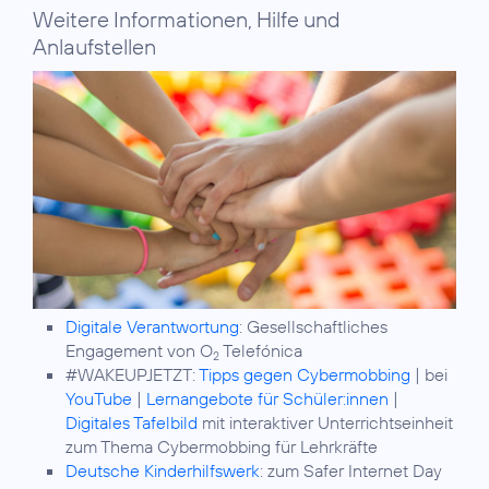
Weitere Informationen, Hilfe und
Anlaufstellen
Digitale Verantwortung
: Gesellschaftliches
Engagement von O
Telefónica
2
#WAKEUPJETZT:
Tipps gegen Cybermobbing
| bei
YouTube
|
Lernangebote für Schüler:innen
|
Digitales Tafelbild
mit interaktiver Unterrichtseinheit
zum Thema Cybermobbing für Lehrkräfte
Deutsche Kinderhilfswerk
: zum Safer Internet Day