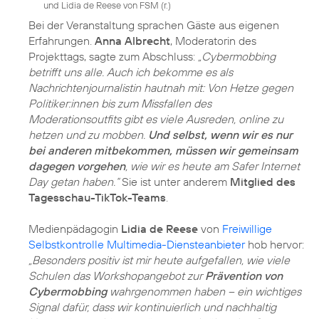
und Lidia de Reese von FSM (r.)
Bei der Veranstaltung sprachen Gäste aus eigenen
Erfahrungen.
Anna Albrecht
, Moderatorin des
Projekttags, sagte zum Abschluss:
„Cybermobbing
betrifft uns alle. Auch ich bekomme es als
Nachrichtenjournalistin hautnah mit: Von Hetze gegen
Politiker:innen bis zum Missfallen des
Moderationsoutfits gibt es viele Ausreden, online zu
hetzen und zu mobben.
Und selbst, wenn wir es nur
bei anderen mitbekommen, müssen wir gemeinsam
dagegen vorgehen
, wie wir es heute am Safer Internet
Day getan haben.“
Sie ist unter anderem
Mitglied des
Tagesschau-TikTok-Teams
.
Medienpädagogin
Lidia de Reese
von
Freiwillige
Selbstkontrolle Multimedia-Diensteanbieter
hob hervor:
„Besonders positiv ist mir heute aufgefallen, wie viele
Schulen das Workshopangebot zur
Prävention von
Cybermobbing
wahrgenommen haben – ein wichtiges
Signal dafür, dass wir kontinuierlich und nachhaltig