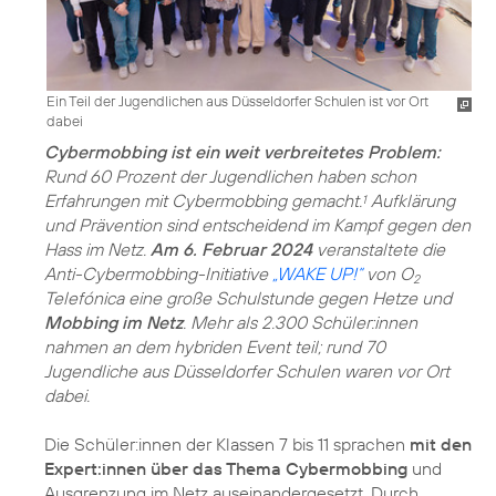
Ein Teil der Jugendlichen aus Düsseldorfer Schulen ist vor Ort
dabei
Cybermobbing ist ein weit verbreitetes Problem:
Rund 60 Prozent der Jugendlichen haben schon
Erfahrungen mit Cybermobbing gemacht.
Aufklärung
1
und Prävention sind entscheidend im Kampf gegen den
Hass im Netz.
Am 6. Februar 2024
veranstaltete die
Anti-Cybermobbing-Initiative
„WAKE UP!“
von O
2
Telefónica eine große Schulstunde gegen Hetze und
Mobbing im Netz
. Mehr als 2.300 Schüler:innen
nahmen an dem hybriden Event teil; rund 70
Jugendliche aus Düsseldorfer Schulen waren vor Ort
dabei.
Die Schüler:innen der Klassen 7 bis 11 sprachen
mit den
Expert:innen über das Thema Cybermobbing
und
Ausgrenzung im Netz auseinandergesetzt. Durch