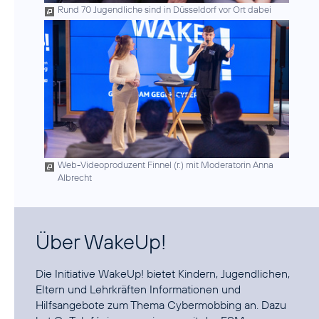
Rund 70 Jugendliche sind in Düsseldorf vor Ort dabei
Web-Videoproduzent Finnel (r.) mit Moderatorin Anna
Albrecht
Über WakeUp!
Die Initiative
WakeUp!
bietet Kindern, Jugendlichen,
Eltern und Lehrkräften Informationen und
Hilfsangebote zum Thema Cybermobbing an. Dazu