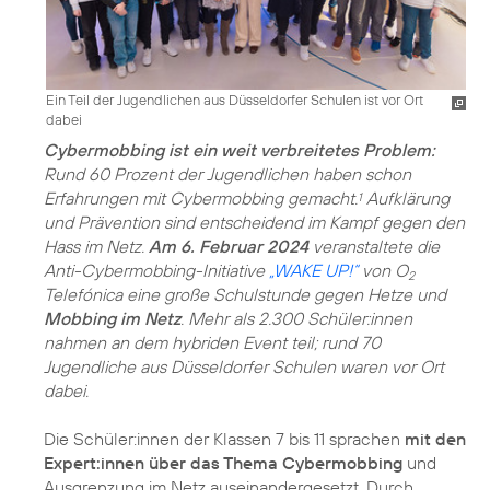
Ein Teil der Jugendlichen aus Düsseldorfer Schulen ist vor Ort
dabei
Cybermobbing ist ein weit verbreitetes Problem:
Rund 60 Prozent der Jugendlichen haben schon
Erfahrungen mit Cybermobbing gemacht.
Aufklärung
1
und Prävention sind entscheidend im Kampf gegen den
Hass im Netz.
Am 6. Februar 2024
veranstaltete die
Anti-Cybermobbing-Initiative
„WAKE UP!“
von O
2
Telefónica eine große Schulstunde gegen Hetze und
Mobbing im Netz
. Mehr als 2.300 Schüler:innen
nahmen an dem hybriden Event teil; rund 70
Jugendliche aus Düsseldorfer Schulen waren vor Ort
dabei.
Die Schüler:innen der Klassen 7 bis 11 sprachen
mit den
Expert:innen über das Thema Cybermobbing
und
Ausgrenzung im Netz auseinandergesetzt. Durch