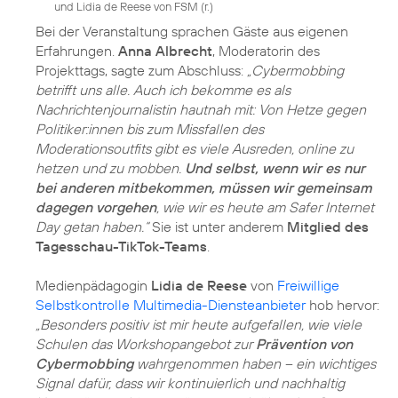
und Lidia de Reese von FSM (r.)
Bei der Veranstaltung sprachen Gäste aus eigenen
Erfahrungen.
Anna Albrecht
, Moderatorin des
Projekttags, sagte zum Abschluss:
„Cybermobbing
betrifft uns alle. Auch ich bekomme es als
Nachrichtenjournalistin hautnah mit: Von Hetze gegen
Politiker:innen bis zum Missfallen des
Moderationsoutfits gibt es viele Ausreden, online zu
hetzen und zu mobben.
Und selbst, wenn wir es nur
bei anderen mitbekommen, müssen wir gemeinsam
dagegen vorgehen
, wie wir es heute am Safer Internet
Day getan haben.“
Sie ist unter anderem
Mitglied des
Tagesschau-TikTok-Teams
.
Medienpädagogin
Lidia de Reese
von
Freiwillige
Selbstkontrolle Multimedia-Diensteanbieter
hob hervor:
„Besonders positiv ist mir heute aufgefallen, wie viele
Schulen das Workshopangebot zur
Prävention von
Cybermobbing
wahrgenommen haben – ein wichtiges
Signal dafür, dass wir kontinuierlich und nachhaltig