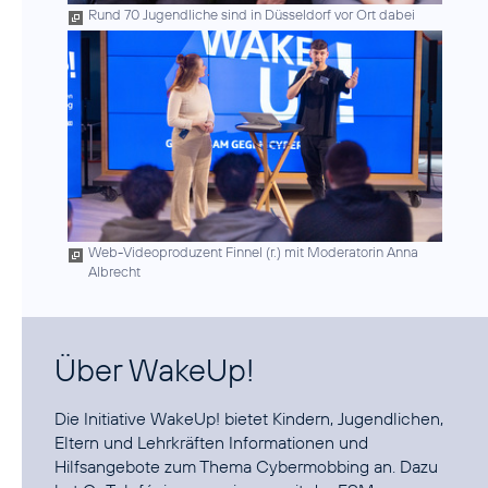
Rund 70 Jugendliche sind in Düsseldorf vor Ort dabei
Web-Videoproduzent Finnel (r.) mit Moderatorin Anna
Albrecht
Über WakeUp!
Die Initiative
WakeUp!
bietet Kindern, Jugendlichen,
Eltern und Lehrkräften Informationen und
Hilfsangebote zum Thema Cybermobbing an. Dazu