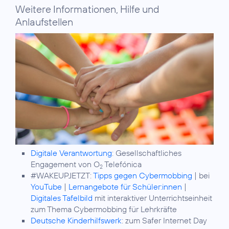
Weitere Informationen, Hilfe und
Anlaufstellen
Digitale Verantwortung
: Gesellschaftliches
Engagement von O
Telefónica
2
#WAKEUPJETZT:
Tipps gegen Cybermobbing
| bei
YouTube
|
Lernangebote für Schüler:innen
|
Digitales Tafelbild
mit interaktiver Unterrichtseinheit
zum Thema Cybermobbing für Lehrkräfte
Deutsche Kinderhilfswerk
: zum Safer Internet Day