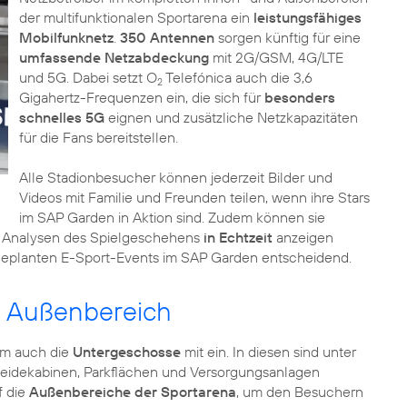
der multifunktionalen Sportarena ein
leistungsfähiges
Mobilfunknetz
.
350 Antennen
sorgen künftig für eine
umfassende Netzabdeckung
mit 2G/GSM, 4G/LTE
und 5G. Dabei setzt O
Telefónica auch die 3,6
2
Gigahertz-Frequenzen ein, die sich für
besonders
schnelles 5G
eignen und zusätzliche Netzkapazitäten
für die Fans bereitstellen.
Alle Stadionbesucher können jederzeit Bilder und
Videos mit Familie und Freunden teilen, wenn ihre Stars
im SAP Garden in Aktion sind. Zudem können sie
h Analysen des Spielgeschehens
in Echtzeit
anzeigen
 geplanten E-Sport-Events im SAP Garden entscheidend.
d Außenbereich
um auch die
Untergeschosse
mit ein. In diesen sind unter
kleidekabinen, Parkflächen und Versorgungsanlagen
f die
Außenbereiche der Sportarena
, um den Besuchern