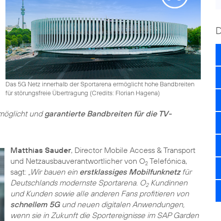
Das 5G Netz innerhalb der Sportarena ermöglicht hohe Bandbreiten
für störungsfreie Übertragung (
Credits: Florian Hagena
)
möglicht und
garantierte Bandbreiten für die TV-
Matthias Sauder
, Director Mobile Access & Transport
und Netzausbauverantwortlicher von O
Telefónica,
2
sagt:
„Wir bauen ein
erstklassiges Mobilfunknetz
für
Deutschlands modernste Sportarena. O
Kundinnen
2
und Kunden sowie alle anderen Fans profitieren von
schnellem 5G
und neuen digitalen Anwendungen,
wenn sie in Zukunft die Sportereignisse im SAP Garden