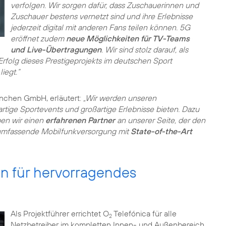
verfolgen. Wir sorgen dafür, dass Zuschauerinnen und
Zuschauer bestens vernetzt sind und ihre Erlebnisse
jederzeit digital mit anderen Fans teilen können. 5G
eröffnet zudem
neue Möglichkeiten für TV-Teams
und Live-Übertragungen
. Wir sind stolz darauf, als
folg dieses Prestigeprojekts im deutschen Sport
iegt.“
ünchen GmbH, erläutert:
„Wir werden unseren
tige Sportevents und großartige Erlebnisse bieten. Dazu
ben wir einen
erfahrenen Partner
an unserer Seite, der den
umfassende Mobilfunkversorgung mit
State-of-the-Art
n für hervorragendes
Als Projektführer errichtet O
Telefónica für alle
2
Netzbetreiber im kompletten Innen- und Außenbereich