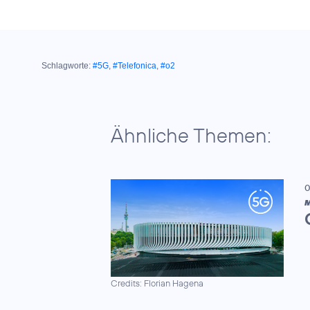
Schlagworte:
#5G
,
#Telefonica
,
#o2
Ähnliche Themen:
0
M
Credits: Florian Hagena