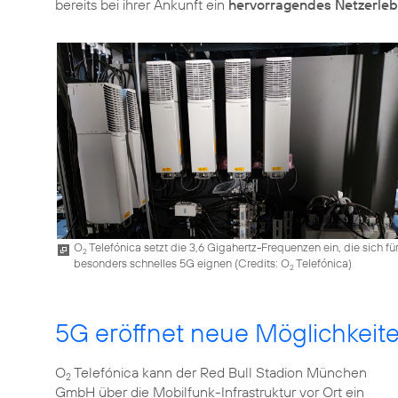
bereits bei ihrer Ankunft ein
hervorragendes Netzerleb
O
Telefónica setzt die 3,6 Gigahertz-Frequenzen ein, die sich fü
2
besonders schnelles 5G eignen (
Credits: O
Telefónica
)
2
5G eröffnet neue Möglichkeit
O
Telefónica kann der Red Bull Stadion München
2
GmbH über die Mobilfunk-Infrastruktur vor Ort ein