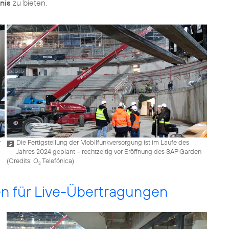
nis
zu bieten.
r
Die Fertigstellung der Mobilfunkversorgung ist im Laufe des
Jahres 2024 geplant – rechtzeitig vor Eröffnung des SAP Garden
(
Credits: O
Telefónica
)
2
en für Live-Übertragungen