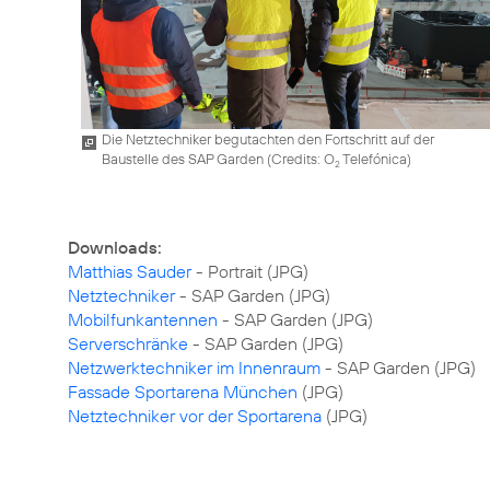
Die Netztechniker begutachten den Fortschritt auf der
Baustelle des SAP Garden (
Credits: O
Telefónica
)
2
Downloads:
Matthias Sauder
Netztechniker
Mobilfunkantennen
Serverschränke
Netzwerktechniker im Innenraum
Fassade Sportarena München
Netztechniker vor der Sportarena
(JPG)