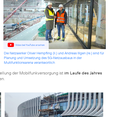
Die Netzwerker Oliver Hempfling (li.) und Andreas Illgen (re.) sind für
Planung und Umsetzung des 5G-Netzausbaus in der
Multifunktionsarena verantwortlich
ellung der Mobilfunkversorgung ist
im Laufe des Jahres
en.