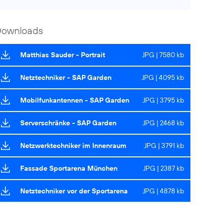
Downloads
Matthias Sauder - Portrait
JPG | 7580 kb
Netztechniker - SAP Garden
JPG | 4095 kb
Mobilfunkantennen - SAP Garden
JPG | 3795 kb
Serverschränke - SAP Garden
JPG | 2468 kb
Netzwerktechniker im Innenraum
JPG | 3791 kb
Fassade Sportarena München
JPG | 2387 kb
Netztechniker vor der Sportarena
JPG | 4878 kb