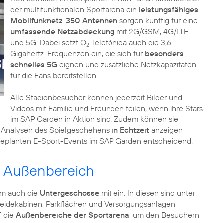
der multifunktionalen Sportarena ein
leistungsfähiges
Mobilfunknetz
.
350 Antennen
sorgen künftig für eine
umfassende Netzabdeckung
mit 2G/GSM, 4G/LTE
und 5G. Dabei setzt O
Telefónica auch die 3,6
2
Gigahertz-Frequenzen ein, die sich für
besonders
schnelles 5G
eignen und zusätzliche Netzkapazitäten
für die Fans bereitstellen.
Alle Stadionbesucher können jederzeit Bilder und
Videos mit Familie und Freunden teilen, wenn ihre Stars
im SAP Garden in Aktion sind. Zudem können sie
h Analysen des Spielgeschehens
in Echtzeit
anzeigen
 geplanten E-Sport-Events im SAP Garden entscheidend.
d Außenbereich
um auch die
Untergeschosse
mit ein. In diesen sind unter
kleidekabinen, Parkflächen und Versorgungsanlagen
f die
Außenbereiche der Sportarena
, um den Besuchern