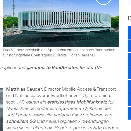
Das 5G Netz innerhalb der Sportarena ermöglicht hohe Bandbreiten
für störungsfreie Übertragung (
Credits: Florian Hagena
)
möglicht und
garantierte Bandbreiten für die TV-
Matthias Sauder
, Director Mobile Access & Transport
und Netzausbauverantwortlicher von O
Telefónica,
2
sagt:
„Wir bauen ein
erstklassiges Mobilfunknetz
für
Deutschlands modernste Sportarena. O
Kundinnen
2
und Kunden sowie alle anderen Fans profitieren von
schnellem 5G
und neuen digitalen Anwendungen,
wenn sie in Zukunft die Sportereignisse im SAP Garden