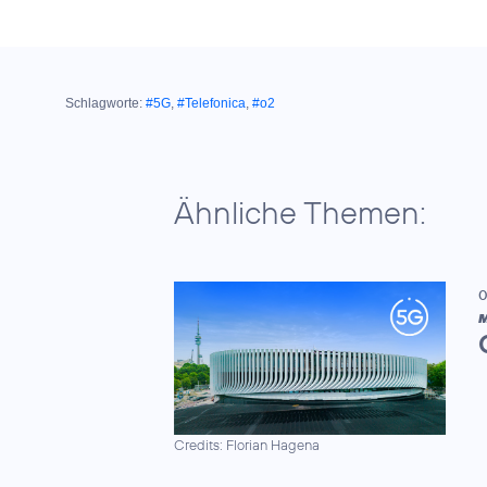
Schlagworte:
#5G
,
#Telefonica
,
#o2
Ähnliche Themen:
0
M
Credits: Florian Hagena