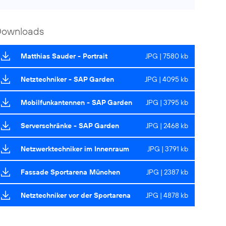
Downloads
Matthias Sauder - Portrait
JPG | 7580 kb
Netztechniker - SAP Garden
JPG | 4095 kb
Mobilfunkantennen - SAP Garden
JPG | 3795 kb
Serverschränke - SAP Garden
JPG | 2468 kb
Netzwerktechniker im Innenraum
JPG | 3791 kb
Fassade Sportarena München
JPG | 2387 kb
Netztechniker vor der Sportarena
JPG | 4878 kb