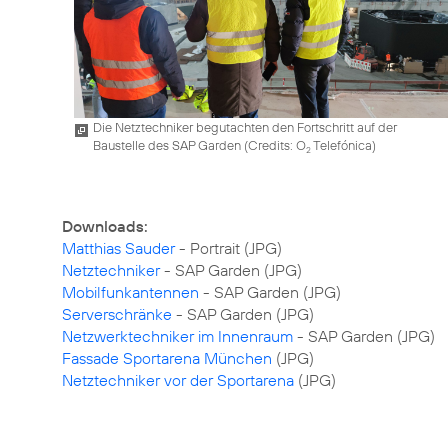
Die Netztechniker begutachten den Fortschritt auf der
Baustelle des SAP Garden (
Credits: O
Telefónica
)
2
Downloads:
Matthias Sauder
Netztechniker
Mobilfunkantennen
Serverschränke
Netzwerktechniker im Innenraum
Fassade Sportarena München
Netztechniker vor der Sportarena
(JPG)