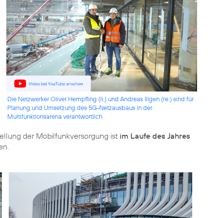
Die Netzwerker Oliver Hempfling (li.) und Andreas Illgen (re.) sind für
Planung und Umsetzung des 5G-Netzausbaus in der
Multifunktionsarena verantwortlich
ellung der Mobilfunkversorgung ist
im Laufe des Jahres
en.