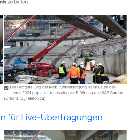
nis
zu bieten.
r
Die Fertigstellung der Mobilfunkversorgung ist im Laufe des
Jahres 2024 geplant – rechtzeitig vor Eröffnung des SAP Garden
(
Credits: O
Telefónica
)
2
en für Live-Übertragungen