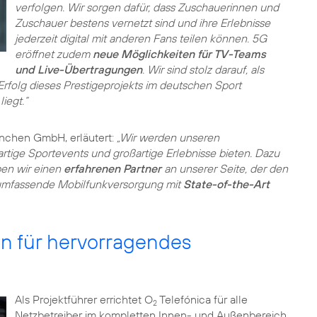
verfolgen. Wir sorgen dafür, dass Zuschauerinnen und
Zuschauer bestens vernetzt sind und ihre Erlebnisse
jederzeit digital mit anderen Fans teilen können. 5G
eröffnet zudem
neue Möglichkeiten für TV-Teams
und Live-Übertragungen
. Wir sind stolz darauf, als
folg dieses Prestigeprojekts im deutschen Sport
iegt.“
ünchen GmbH, erläutert:
„Wir werden unseren
tige Sportevents und großartige Erlebnisse bieten. Dazu
ben wir einen
erfahrenen Partner
an unserer Seite, der den
umfassende Mobilfunkversorgung mit
State-of-the-Art
n für hervorragendes
Als Projektführer errichtet O
Telefónica für alle
2
Netzbetreiber im kompletten Innen- und Außenbereich