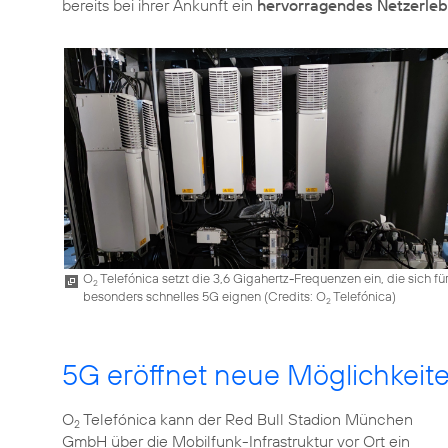
bereits bei ihrer Ankunft ein
hervorragendes Netzerleb
O
Telefónica setzt die 3,6 Gigahertz-Frequenzen ein, die sich fü
2
besonders schnelles 5G eignen (
Credits: O
Telefónica
)
2
5G eröffnet neue Möglichkeit
O
Telefónica kann der Red Bull Stadion München
2
GmbH über die Mobilfunk-Infrastruktur vor Ort ein