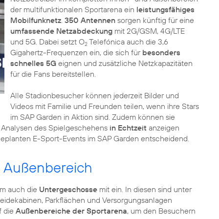
der multifunktionalen Sportarena ein
leistungsfähiges
Mobilfunknetz
.
350 Antennen
sorgen künftig für eine
umfassende Netzabdeckung
mit 2G/GSM, 4G/LTE
und 5G. Dabei setzt O
Telefónica auch die 3,6
2
Gigahertz-Frequenzen ein, die sich für
besonders
schnelles 5G
eignen und zusätzliche Netzkapazitäten
für die Fans bereitstellen.
Alle Stadionbesucher können jederzeit Bilder und
Videos mit Familie und Freunden teilen, wenn ihre Stars
im SAP Garden in Aktion sind. Zudem können sie
h Analysen des Spielgeschehens
in Echtzeit
anzeigen
 geplanten E-Sport-Events im SAP Garden entscheidend.
d Außenbereich
um auch die
Untergeschosse
mit ein. In diesen sind unter
kleidekabinen, Parkflächen und Versorgungsanlagen
f die
Außenbereiche der Sportarena
, um den Besuchern