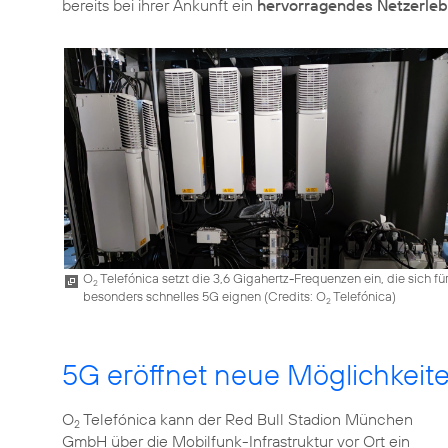
bereits bei ihrer Ankunft ein
hervorragendes Netzerleb
O
Telefónica setzt die 3,6 Gigahertz-Frequenzen ein, die sich fü
2
besonders schnelles 5G eignen (
Credits: O
Telefónica
)
2
5G eröffnet neue Möglichkeit
O
Telefónica kann der Red Bull Stadion München
2
GmbH über die Mobilfunk-Infrastruktur vor Ort ein