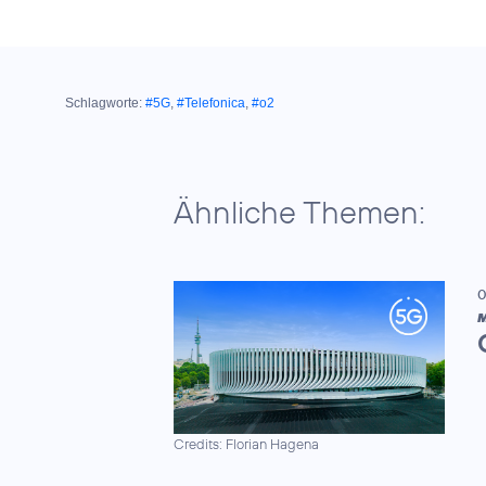
Schlagworte:
#5G
,
#Telefonica
,
#o2
Ähnliche Themen:
0
M
Credits: Florian Hagena