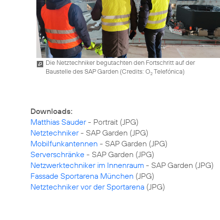
Die Netztechniker begutachten den Fortschritt auf der
Baustelle des SAP Garden (
Credits: O
Telefónica
)
2
Downloads:
Matthias Sauder
Netztechniker
Mobilfunkantennen
Serverschränke
Netzwerktechniker im Innenraum
Fassade Sportarena München
Netztechniker vor der Sportarena
(JPG)