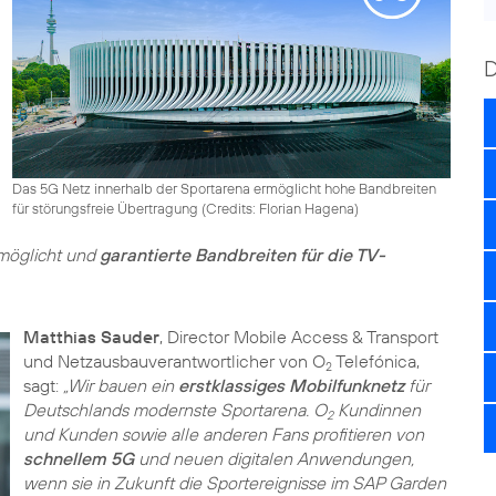
Das 5G Netz innerhalb der Sportarena ermöglicht hohe Bandbreiten
für störungsfreie Übertragung (
Credits: Florian Hagena
)
möglicht und
garantierte Bandbreiten für die TV-
Matthias Sauder
, Director Mobile Access & Transport
und Netzausbauverantwortlicher von O
Telefónica,
2
sagt:
„Wir bauen ein
erstklassiges Mobilfunknetz
für
Deutschlands modernste Sportarena. O
Kundinnen
2
und Kunden sowie alle anderen Fans profitieren von
schnellem 5G
und neuen digitalen Anwendungen,
wenn sie in Zukunft die Sportereignisse im SAP Garden