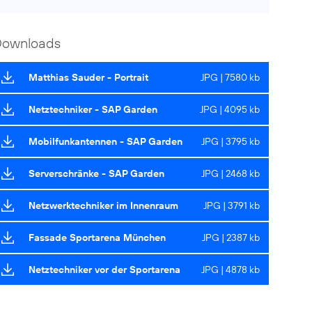
Downloads
Matthias Sauder - Portrait
JPG | 7580 kb
Netztechniker - SAP Garden
JPG | 4095 kb
Mobilfunkantennen - SAP Garden
JPG | 3795 kb
Serverschränke - SAP Garden
JPG | 2468 kb
Netzwerktechniker im Innenraum
JPG | 3791 kb
Fassade Sportarena München
JPG | 2387 kb
Netztechniker vor der Sportarena
JPG | 4878 kb