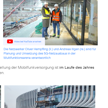
Die Netzwerker Oliver Hempfling (li.) und Andreas Illgen (re.) sind für
Planung und Umsetzung des 5G-Netzausbaus in der
Multifunktionsarena verantwortlich
ellung der Mobilfunkversorgung ist
im Laufe des Jahres
en.