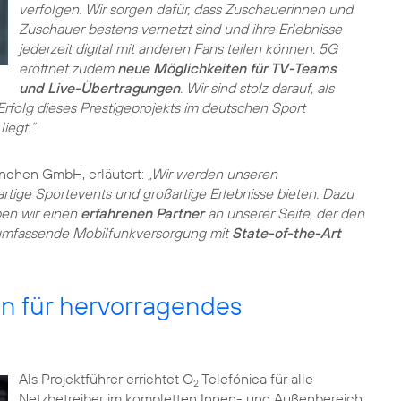
verfolgen. Wir sorgen dafür, dass Zuschauerinnen und
Zuschauer bestens vernetzt sind und ihre Erlebnisse
jederzeit digital mit anderen Fans teilen können. 5G
eröffnet zudem
neue Möglichkeiten für TV-Teams
und Live-Übertragungen
. Wir sind stolz darauf, als
folg dieses Prestigeprojekts im deutschen Sport
iegt.“
ünchen GmbH, erläutert:
„Wir werden unseren
tige Sportevents und großartige Erlebnisse bieten. Dazu
ben wir einen
erfahrenen Partner
an unserer Seite, der den
umfassende Mobilfunkversorgung mit
State-of-the-Art
n für hervorragendes
Als Projektführer errichtet O
Telefónica für alle
2
Netzbetreiber im kompletten Innen- und Außenbereich