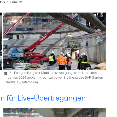
nis
zu bieten.
r
Die Fertigstellung der Mobilfunkversorgung ist im Laufe des
Jahres 2024 geplant – rechtzeitig vor Eröffnung des SAP Garden
(
Credits: O
Telefónica
)
2
en für Live-Übertragungen