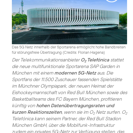
Das 5G Netz innerhalb der Sportarena ermöglicht hohe Bandbreiten
für störungsfreie Übertragung (
Credits: Florian Hagena
)
Der Telekommunikationsanbieter
O
Telefónica
stattet
2
die neue multifunktionale Sportarena SAP Garden in
München mit einem
modernen 5G-Netz
aus. Die
Sportfans der 11.500 Zuschauer fassenden Spielstätte
im Münchner Olympiapark, der neuen Heimat der
Eishockeymannschaft von Red Bull München sowie des
Basketballteams des FC Bayern München, profitieren
künftig von
hohen Datenübertragungsraten und
kurzen Reaktionszeiten
, wenn sie im O
Netz surfen. O
2
2
Telefónica kann seinem Partner, der Red Bull Stadion
München GmbH, über die Mobilfunk-Infrastruktur
zudem ein privates 5G-Netz zur Verfügung stellen, das