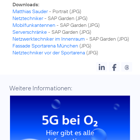
Downloads:
Matthias Sauder
Netztechniker
Mobilfunkantennen
Serverschränke
Netzwerktechniker im Innenraum
Fassade Sportarena München
Netztechniker vor der Sportarena
(JPG)
Weitere Informationen: