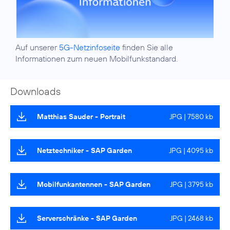
Auf unserer
5G-Netzinfoseite
finden Sie alle
Informationen zum neuen Mobilfunkstandard.
Downloads
Matthias Sauder - Portrait
JPG | 7580 kb
Netztechniker - SAP Garden
JPG | 4095 kb
Mobilfunkantennen - SAP Garden
JPG | 3795 kb
Serverschränke - SAP Garden
JPG | 2468 kb