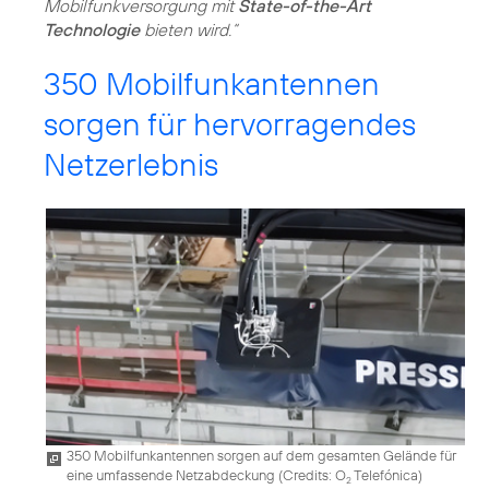
Mobilfunkversorgung mit
State-of-the-Art
Technologie
bieten wird.“
350 Mobilfunkantennen
sorgen für hervorragendes
Netzerlebnis
350 Mobilfunkantennen sorgen auf dem gesamten Gelände für
eine umfassende Netzabdeckung (
Credits: O
Telefónica
)
2