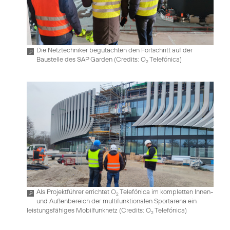
Die Netztechniker begutachten den Fortschritt auf der
Baustelle des SAP Garden (
Credits: O
Telefónica
)
2
Als Projektführer errichtet O
Telefónica im kompletten Innen-
2
und Außenbereich der multifunktionalen Sportarena ein
leistungsfähiges Mobilfunknetz (
Credits: O
Telefónica
)
2