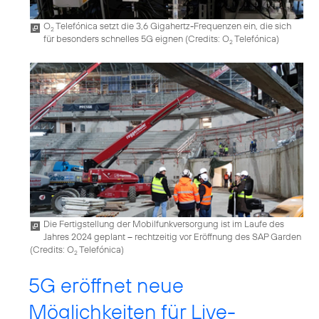
O
Telefónica setzt die 3,6 Gigahertz-Frequenzen ein, die sich
2
für besonders schnelles 5G eignen (
Credits: O
Telefónica
)
2
Die Fertigstellung der Mobilfunkversorgung ist im Laufe des
Jahres 2024 geplant – rechtzeitig vor Eröffnung des SAP Garden
(
Credits: O
Telefónica
)
2
5G eröffnet neue
Möglichkeiten für Live-