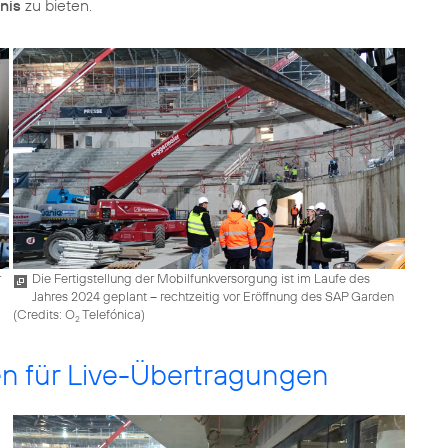
nis
zu bieten.
r
Die Fertigstellung der Mobilfunkversorgung ist im Laufe des
Jahres 2024 geplant – rechtzeitig vor Eröffnung des SAP Garden
(
Credits: O
Telefónica
)
2
en für Live-Übertragungen