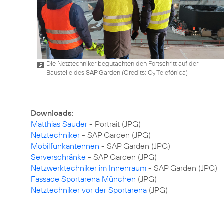
Die Netztechniker begutachten den Fortschritt auf der
Baustelle des SAP Garden (
Credits: O
Telefónica
)
2
Downloads:
Matthias Sauder
Netztechniker
Mobilfunkantennen
Serverschränke
Netzwerktechniker im Innenraum
Fassade Sportarena München
Netztechniker vor der Sportarena
(JPG)