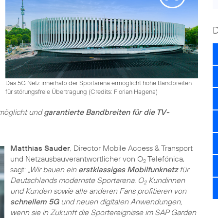
Das 5G Netz innerhalb der Sportarena ermöglicht hohe Bandbreiten
für störungsfreie Übertragung (
Credits: Florian Hagena
)
möglicht und
garantierte Bandbreiten für die TV-
Matthias Sauder
, Director Mobile Access & Transport
und Netzausbauverantwortlicher von O
Telefónica,
2
sagt:
„Wir bauen ein
erstklassiges Mobilfunknetz
für
Deutschlands modernste Sportarena. O
Kundinnen
2
und Kunden sowie alle anderen Fans profitieren von
schnellem 5G
und neuen digitalen Anwendungen,
wenn sie in Zukunft die Sportereignisse im SAP Garden