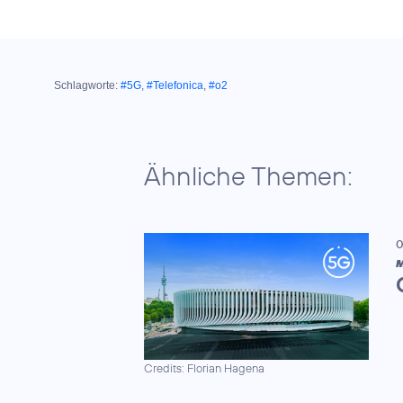
Schlagworte:
#5G
,
#Telefonica
,
#o2
Ähnliche Themen:
0
M
Credits: Florian Hagena