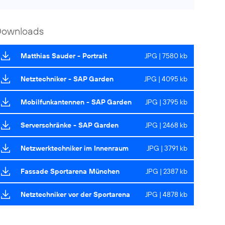
Downloads
Matthias Sauder - Portrait
JPG | 7580 kb
Netztechniker - SAP Garden
JPG | 4095 kb
Mobilfunkantennen - SAP Garden
JPG | 3795 kb
Serverschränke - SAP Garden
JPG | 2468 kb
Netzwerktechniker im Innenraum
JPG | 3791 kb
Fassade Sportarena München
JPG | 2387 kb
Netztechniker vor der Sportarena
JPG | 4878 kb