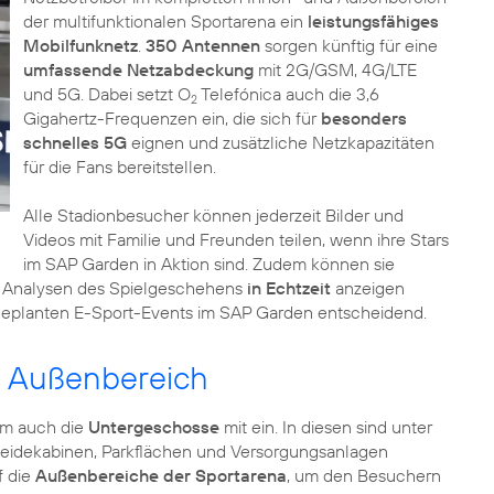
der multifunktionalen Sportarena ein
leistungsfähiges
Mobilfunknetz
.
350 Antennen
sorgen künftig für eine
umfassende Netzabdeckung
mit 2G/GSM, 4G/LTE
und 5G. Dabei setzt O
Telefónica auch die 3,6
2
Gigahertz-Frequenzen ein, die sich für
besonders
schnelles 5G
eignen und zusätzliche Netzkapazitäten
für die Fans bereitstellen.
Alle Stadionbesucher können jederzeit Bilder und
Videos mit Familie und Freunden teilen, wenn ihre Stars
im SAP Garden in Aktion sind. Zudem können sie
h Analysen des Spielgeschehens
in Echtzeit
anzeigen
 geplanten E-Sport-Events im SAP Garden entscheidend.
d Außenbereich
um auch die
Untergeschosse
mit ein. In diesen sind unter
kleidekabinen, Parkflächen und Versorgungsanlagen
f die
Außenbereiche der Sportarena
, um den Besuchern