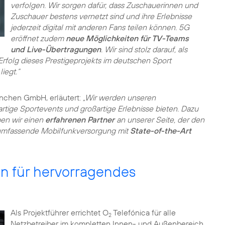
verfolgen. Wir sorgen dafür, dass Zuschauerinnen und
Zuschauer bestens vernetzt sind und ihre Erlebnisse
jederzeit digital mit anderen Fans teilen können. 5G
eröffnet zudem
neue Möglichkeiten für TV-Teams
und Live-Übertragungen
. Wir sind stolz darauf, als
folg dieses Prestigeprojekts im deutschen Sport
iegt.“
ünchen GmbH, erläutert:
„Wir werden unseren
tige Sportevents und großartige Erlebnisse bieten. Dazu
ben wir einen
erfahrenen Partner
an unserer Seite, der den
umfassende Mobilfunkversorgung mit
State-of-the-Art
n für hervorragendes
Als Projektführer errichtet O
Telefónica für alle
2
Netzbetreiber im kompletten Innen- und Außenbereich