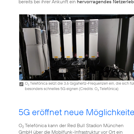
bereits bei ihrer Ankunft ein
hervorragendes Netzerleb
O
Telefónica setzt die 3,6 Gigahertz-Frequenzen ein, die sich fü
2
besonders schnelles 5G eignen (
Credits: O
Telefónica
)
2
5G eröffnet neue Möglichkeit
O
Telefónica kann der Red Bull Stadion München
2
GmbH über die Mobilfunk-Infrastruktur vor Ort ein