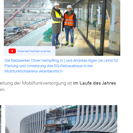
Die Netzwerker Oliver Hempfling (li.) und Andreas Illgen (re.) sind für
Planung und Umsetzung des 5G-Netzausbaus in der
Multifunktionsarena verantwortlich
ellung der Mobilfunkversorgung ist
im Laufe des Jahres
en.