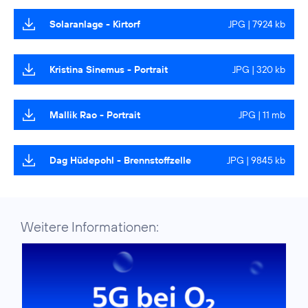
Solaranlage - Kirtorf
JPG | 7924 kb
Kristina Sinemus - Portrait
JPG | 320 kb
Mallik Rao - Portrait
JPG | 11 mb
Dag Hüdepohl - Brennstoffzelle
JPG | 9845 kb
Weitere Informationen: