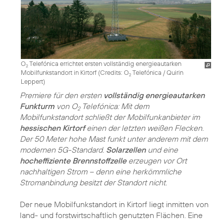
O
Telefónica errichtet ersten vollständig energieautarken
2
Mobilfunkstandort in Kirtorf (
Credits: O
Telefónica / Quirin
2
Leppert
)
Premiere für den ersten
vollständig energieautarken
Funkturm
von O
Telefónica: Mit dem
2
Mobilfunkstandort schließt der Mobilfunkanbieter im
hessischen Kirtorf
einen der letzten weißen Flecken.
Der 50 Meter hohe Mast funkt unter anderem mit dem
modernen 5G-Standard.
Solarzellen
und eine
hocheffiziente Brennstoffzelle
erzeugen vor Ort
nachhaltigen Strom – denn eine herkömmliche
Stromanbindung besitzt der Standort nicht.
Der neue Mobilfunkstandort in Kirtorf liegt inmitten von
land- und forstwirtschaftlich genutzten Flächen. Eine