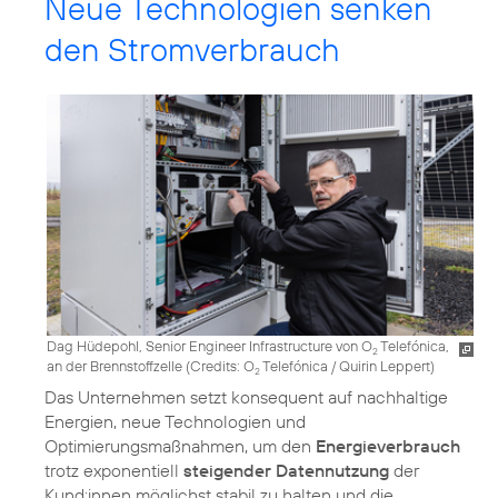
Neue Technologien senken
den Stromverbrauch
Dag Hüdepohl, Senior Engineer Infrastructure von O
Telefónica,
2
an der Brennstoffzelle (
Credits: O
Telefónica / Quirin Leppert
)
2
Das Unternehmen setzt konsequent auf nachhaltige
Energien, neue Technologien und
Optimierungsmaßnahmen, um den
Energieverbrauch
trotz exponentiell
steigender Datennutzung
der
Kund:innen möglichst stabil zu halten und die