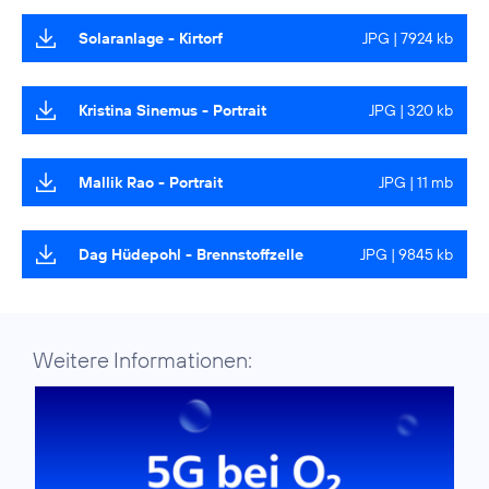
Solaranlage - Kirtorf
JPG | 7924 kb
Kristina Sinemus - Portrait
JPG | 320 kb
Mallik Rao - Portrait
JPG | 11 mb
Dag Hüdepohl - Brennstoffzelle
JPG | 9845 kb
Weitere Informationen: