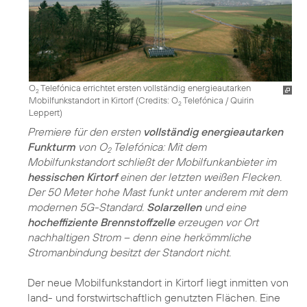
O
Telefónica errichtet ersten vollständig energieautarken
2
Mobilfunkstandort in Kirtorf (
Credits: O
Telefónica / Quirin
2
Leppert
)
Premiere für den ersten
vollständig energieautarken
Funkturm
von O
Telefónica: Mit dem
2
Mobilfunkstandort schließt der Mobilfunkanbieter im
hessischen Kirtorf
einen der letzten weißen Flecken.
Der 50 Meter hohe Mast funkt unter anderem mit dem
modernen 5G-Standard.
Solarzellen
und eine
hocheffiziente Brennstoffzelle
erzeugen vor Ort
nachhaltigen Strom – denn eine herkömmliche
Stromanbindung besitzt der Standort nicht.
Der neue Mobilfunkstandort in Kirtorf liegt inmitten von
land- und forstwirtschaftlich genutzten Flächen. Eine