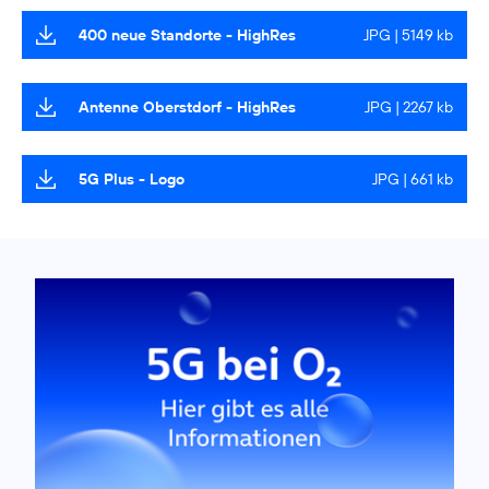
400 neue Standorte - HighRes
JPG | 5149 kb
Antenne Oberstdorf - HighRes
JPG | 2267 kb
5G Plus - Logo
JPG | 661 kb