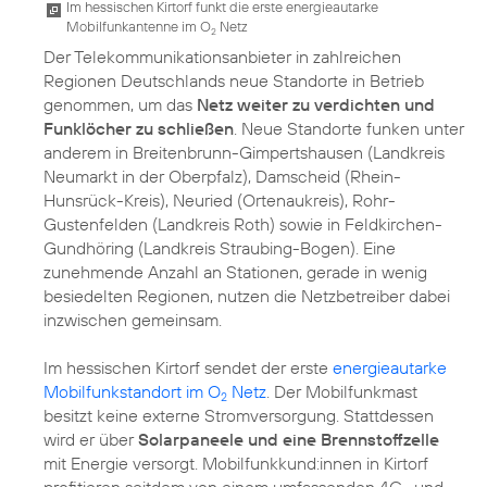
Im hessischen Kirtorf funkt die erste energieautarke
Mobilfunkantenne im O
Netz
2
Der Telekommunikationsanbieter in zahlreichen
Regionen Deutschlands neue Standorte in Betrieb
genommen, um das
Netz weiter zu verdichten und
Funklöcher zu schließen
. Neue Standorte funken unter
anderem in Breitenbrunn-Gimpertshausen (Landkreis
Neumarkt in der Oberpfalz), Damscheid (Rhein-
Hunsrück-Kreis), Neuried (Ortenaukreis), Rohr-
Gustenfelden (Landkreis Roth) sowie in Feldkirchen-
Gundhöring (Landkreis Straubing-Bogen). Eine
zunehmende Anzahl an Stationen, gerade in wenig
besiedelten Regionen, nutzen die Netzbetreiber dabei
inzwischen gemeinsam.
Im hessischen Kirtorf sendet der erste
energieautarke
Mobilfunkstandort im O
Netz
. Der Mobilfunkmast
2
besitzt keine externe Stromversorgung. Stattdessen
wird er über
Solarpaneele und eine Brennstoffzelle
mit Energie versorgt. Mobilfunkkund:innen in Kirtorf
profitieren seitdem von einem umfassenden 4G- und