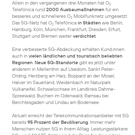
Allein in den vergangenen drei Monaten hat O
2
Telefónica rund
2000 Ausbaumaßnahmen
für ein
besseres und schnelleres O
Mobilfunknetz umgesetzt.
2
Das 5G-Netz hat O
Telefónica
in Städten
wie Berlin,
2
Hamburg, Köln, München, Frankfurt, Dresden, Erfurt,
Stuttgart und Bremen weiter
verdichtet
.
Eine verbesserte 5G-Abdeckung erhalten Kund:innen
auch in
vielen ländlichen und touristisch beliebten
Regionen
.
Neue 5G-Standorte
gibt es jetzt unter
anderem in Mellenthin auf Usedom, Sankt Peter-
Ording, Herzberg am Harz, Boppard an der Mosel,
Halver im Sauerland, Weidenbach im Naturpark
Vulkaneifel, Schwielochsee im Landkreis Dahme-
Spreewald, Buchen im Odenwald, Ramsau bei
Berchtesgaden und Lindau am Bodensee.
Aktuell erreicht der Telekommunikationsanbieter mit 5G
bereits
95 Prozent der Bevölkerung
. Immer mehr
Menschen nutzen 5G in ihrem Alltag. Leistungsstärkere