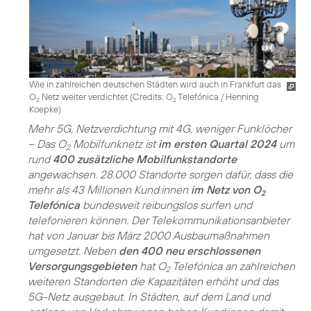
Wie in zahlreichen deutschen Städten wird auch in Frankfurt das
O
Netz weiter verdichtet (
Credits: O
Telefónica / Henning
2
2
Koepke
)
Mehr 5G, Netzverdichtung mit 4G, weniger Funklöcher
– Das O
Mobilfunknetz ist
im ersten Quartal 2024
um
2
rund
400 zusätzliche Mobilfunkstandorte
angewachsen. 28.000 Standorte sorgen dafür, dass die
mehr als 43 Millionen Kund:innen
im Netz von O
2
Telefónica
bundesweit reibungslos surfen und
telefonieren können. Der Telekommunikationsanbieter
hat von Januar bis März 2000 Ausbaumaßnahmen
umgesetzt. Neben
den 400 neu erschlossenen
Versorgungsgebieten
hat O
Telefónica an zahlreichen
2
weiteren Standorten die Kapazitäten erhöht und das
5G-Netz ausgebaut. In Städten, auf dem Land und