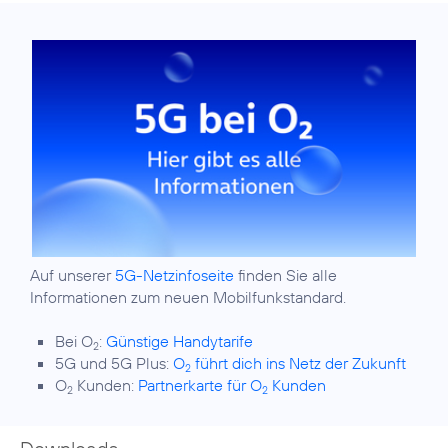
Auf unserer
5G-Netzinfoseite
finden Sie alle
Informationen zum neuen Mobilfunkstandard.
Bei O
:
Günstige Handytarife
2
5G und 5G Plus:
O
führt dich ins Netz der Zukunft
2
O
Kunden:
Partnerkarte für O
Kunden
2
2