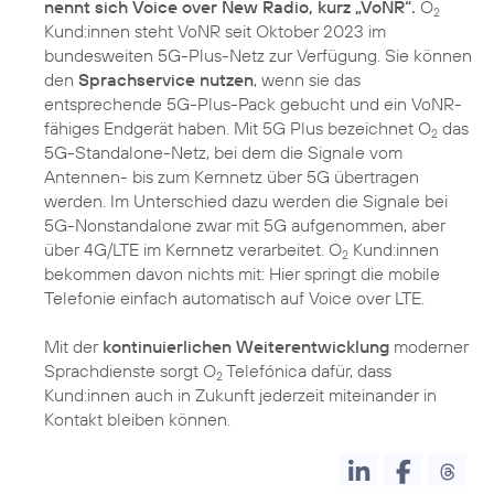
nennt sich Voice over New Radio, kurz „VoNR“.
O
2
Kund:innen steht VoNR seit Oktober 2023 im
bundesweiten 5G-Plus-Netz zur Verfügung. Sie können
den
Sprachservice nutzen
, wenn sie das
entsprechende 5G-Plus-Pack gebucht und ein VoNR-
fähiges Endgerät haben. Mit 5G Plus bezeichnet O
das
2
5G-Standalone-Netz, bei dem die Signale vom
Antennen- bis zum Kernnetz über 5G übertragen
werden. Im Unterschied dazu werden die Signale bei
5G-Nonstandalone zwar mit 5G aufgenommen, aber
über 4G/LTE im Kernnetz verarbeitet. O
Kund:innen
2
bekommen davon nichts mit: Hier springt die mobile
Telefonie einfach automatisch auf Voice over LTE.
Mit der
kontinuierlichen Weiterentwicklung
moderner
Sprachdienste sorgt O
Telefónica dafür, dass
2
Kund:innen auch in Zukunft jederzeit miteinander in
Kontakt bleiben können.