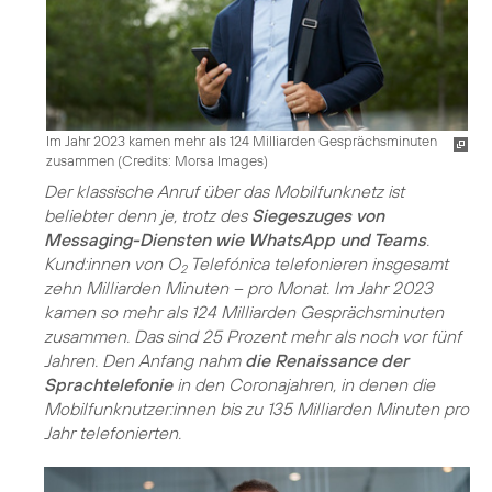
Im Jahr 2023 kamen mehr als 124 Milliarden Gesprächsminuten
zusammen (
Credits: Morsa Images
)
Der klassische Anruf über das Mobilfunknetz ist
beliebter denn je, trotz des
Siegeszuges von
Messaging-Diensten wie WhatsApp und Teams
.
Kund:innen von O
Telefónica telefonieren insgesamt
2
zehn Milliarden Minuten – pro Monat. Im Jahr 2023
kamen so mehr als 124 Milliarden Gesprächsminuten
zusammen. Das sind 25 Prozent mehr als noch vor fünf
Jahren. Den Anfang nahm
die Renaissance der
Sprachtelefonie
in den Coronajahren, in denen die
Mobilfunknutzer:innen bis zu 135 Milliarden Minuten pro
Jahr telefonierten.