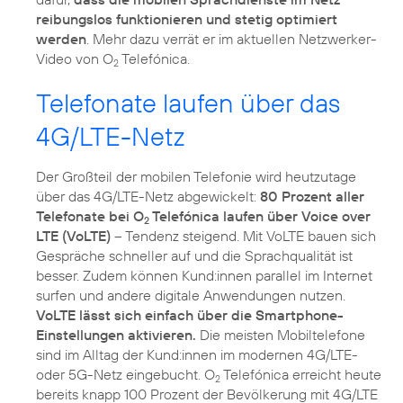
reibungslos funktionieren und stetig optimiert
werden
. Mehr dazu verrät er im aktuellen Netzwerker-
Video von O
Telefónica.
2
Telefonate laufen über das
4G/LTE-Netz
Der Großteil der mobilen Telefonie wird heutzutage
über das 4G/LTE-Netz abgewickelt:
80 Prozent aller
Telefonate bei O
Telefónica laufen über Voice over
2
LTE (VoLTE)
– Tendenz steigend. Mit VoLTE bauen sich
Gespräche schneller auf und die Sprachqualität ist
besser. Zudem können Kund:innen parallel im Internet
surfen und andere digitale Anwendungen nutzen.
VoLTE lässt sich einfach über die Smartphone-
Einstellungen aktivieren.
Die meisten Mobiltelefone
sind im Alltag der Kund:innen im modernen 4G/LTE-
oder 5G-Netz eingebucht. O
Telefónica erreicht heute
2
bereits knapp 100 Prozent der Bevölkerung mit 4G/LTE