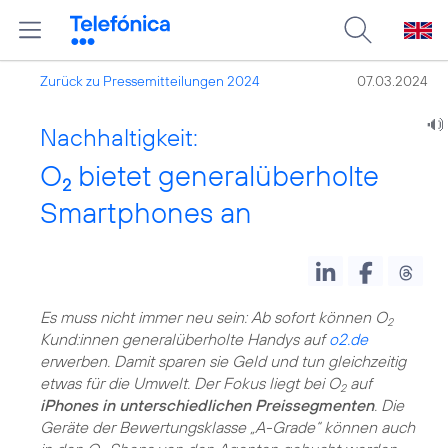
Zurück zu Pressemitteilungen 2024
07.03.2024
Nachhaltigkeit:
O
bietet generalüberholte
2
Smartphones an
Es muss nicht immer neu sein: Ab sofort können O
2
Kund:innen generalüberholte Handys auf
o2.de
erwerben. Damit sparen sie Geld und tun gleichzeitig
etwas für die Umwelt. Der Fokus liegt bei O
auf
2
iPhones in unterschiedlichen Preissegmenten
. Die
Geräte der Bewertungsklasse „A-Grade“ können auch