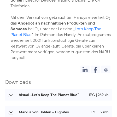
2
Telefónica.
Mit dem Verkauf von gebrauchten Handys erweitert O
2
das
Angebot an nachhaltigen Produkten und
Services
bei O
unter der Leitidee „
Let’s Keep The
2
Planet Blue
“. Im Rahmen des Handy-Ankaufprogramms
werden seit 2021 funktionstüchtige Geräte zum
Restwert von O
angekauft. Geräte, die über keinen
2
Restwert mehr verfügen, werden zugunsten des NABU
recycelt.
Downloads
Visual „Let’s Keep The Planet Blue“
JPG | 269 kb
Markus von Böhlen - HighRes
JPG | 12 mb