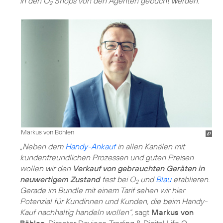
in den O
Shops von den Agenten gebucht werden.
2
Markus von Böhlen
„Neben dem
Handy-Ankauf
in allen Kanälen mit
kundenfreundlichen Prozessen und guten Preisen
wollen wir den
Verkauf von gebrauchten Geräten in
neuwertigem Zustand
fest bei O
und
Blau
etablieren.
2
Gerade im Bundle mit einem Tarif sehen wir hier
Potenzial für Kundinnen und Kunden, die beim Handy-
Kauf nachhaltig handeln wollen“
, sagt
Markus von
Böhlen
, Director Devices, Trading & Digital Life O