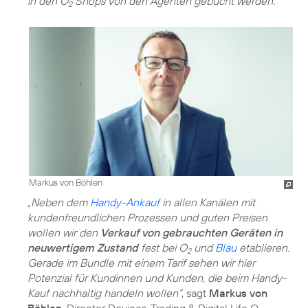
in den O
Shops von den Agenten gebucht werden.
2
Markus von Böhlen
„Neben dem
Handy-Ankauf
in allen Kanälen mit
kundenfreundlichen Prozessen und guten Preisen
wollen wir den
Verkauf von gebrauchten Geräten in
neuwertigem Zustand
fest bei O
und
Blau
etablieren.
2
Gerade im Bundle mit einem Tarif sehen wir hier
Potenzial für Kundinnen und Kunden, die beim Handy-
Kauf nachhaltig handeln wollen“
, sagt
Markus von
Böhlen
, Director Devices, Trading & Digital Life O