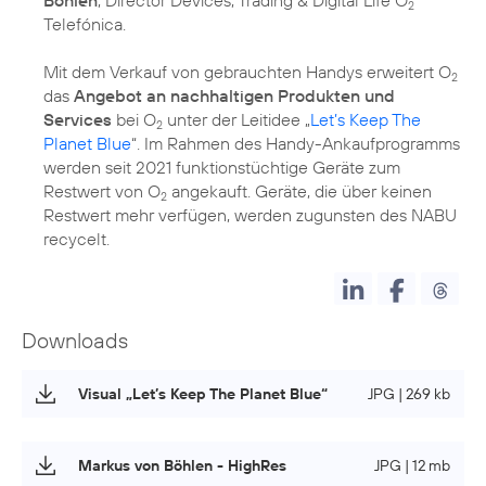
2
Telefónica.
Mit dem Verkauf von gebrauchten Handys erweitert O
2
das
Angebot an nachhaltigen Produkten und
Services
bei O
unter der Leitidee „
Let’s Keep The
2
Planet Blue
“. Im Rahmen des Handy-Ankaufprogramms
werden seit 2021 funktionstüchtige Geräte zum
Restwert von O
angekauft. Geräte, die über keinen
2
Restwert mehr verfügen, werden zugunsten des NABU
recycelt.
Downloads
Visual „Let’s Keep The Planet Blue“
JPG | 269 kb
Markus von Böhlen - HighRes
JPG | 12 mb