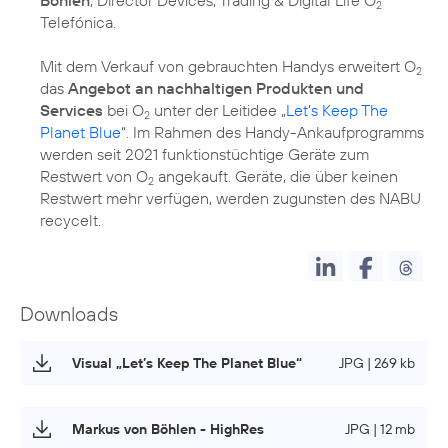
2
Telefónica.
Mit dem Verkauf von gebrauchten Handys erweitert O
2
das
Angebot an nachhaltigen Produkten und
Services
bei O
unter der Leitidee „
Let’s Keep The
2
Planet Blue
“. Im Rahmen des Handy-Ankaufprogramms
werden seit 2021 funktionstüchtige Geräte zum
Restwert von O
angekauft. Geräte, die über keinen
2
Restwert mehr verfügen, werden zugunsten des NABU
recycelt.
Downloads
Visual „Let’s Keep The Planet Blue“
JPG | 269 kb
Markus von Böhlen - HighRes
JPG | 12 mb