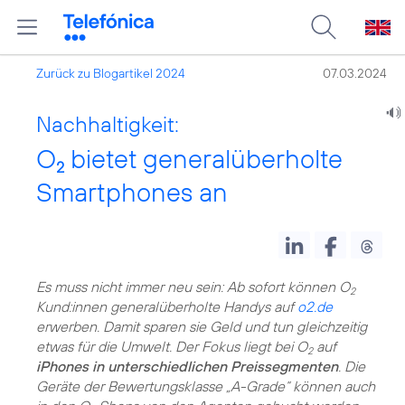
Zurück zu Blogartikel 2024
07.03.2024
Nachhaltigkeit:
O
bietet generalüberholte
2
Smartphones an
Es muss nicht immer neu sein: Ab sofort können O
2
Kund:innen generalüberholte Handys auf
o2.de
erwerben. Damit sparen sie Geld und tun gleichzeitig
etwas für die Umwelt. Der Fokus liegt bei O
auf
2
iPhones in unterschiedlichen Preissegmenten
. Die
Geräte der Bewertungsklasse „A-Grade“ können auch