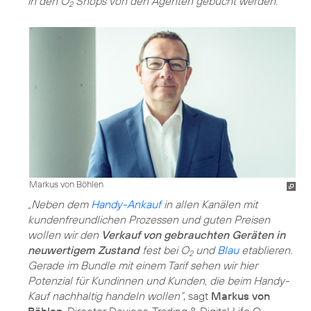
in den O
Shops von den Agenten gebucht werden.
2
Markus von Böhlen
„Neben dem
Handy-Ankauf
in allen Kanälen mit
kundenfreundlichen Prozessen und guten Preisen
wollen wir den
Verkauf von gebrauchten Geräten in
neuwertigem Zustand
fest bei O
und
Blau
etablieren.
2
Gerade im Bundle mit einem Tarif sehen wir hier
Potenzial für Kundinnen und Kunden, die beim Handy-
Kauf nachhaltig handeln wollen“
, sagt
Markus von
Böhlen
, Director Devices, Trading & Digital Life O