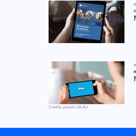
0
C
1
N
Credits: placeit / BLAU