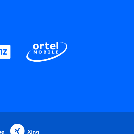
be
Xing