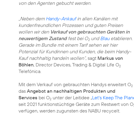
von den Agenten gebucht werden.
„Neben dem
Handy-Ankauf
in allen Kanälen mit
kundenfreundlichen Prozessen und guten Preisen
wollen wir den
Verkauf von gebrauchten Geräten in
neuwertigem Zustand
fest bei O
und
Blau
etablieren.
2
Gerade im Bundle mit einem Tarif sehen wir hier
Potenzial für Kundinnen und Kunden, die beim Handy-
Kauf nachhaltig handeln wollen“
, sagt
Markus von
Böhlen
, Director Devices, Trading & Digital Life O
2
Telefónica.
Mit dem Verkauf von gebrauchten Handys erweitert O
2
das
Angebot an nachhaltigen Produkten und
Services
bei O
unter der Leitidee „
Let’s Keep The Plan
2
seit 2021 funktionstüchtige Geräte zum Restwert von O
verfügen, werden zugunsten des NABU recycelt.