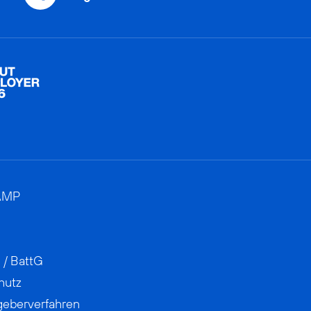
AMP
 / BattG
hutz
geberverfahren