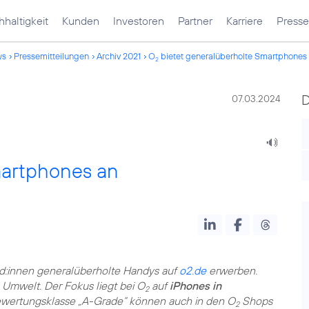
haltigkeit
Kunden
Investoren
Partner
Karriere
Presse
ws
Pressemitteilungen
Archiv 2021
O
bietet generalüberholte Smartphones
2
07.03.2024
martphones an
:innen generalüberholte Handys auf
o2.de
erwerben.
e Umwelt. Der Fokus liegt bei O
auf
iPhones in
2
Bewertungsklasse „A-Grade“ können auch in den O
Shops
2