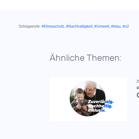
Schlagworte:
#Klimaschutz
,
#Nachhaltigkeit
,
#Umwelt
,
#blau
,
#o2
Ähnliche Themen:
2
C