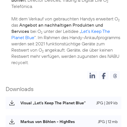
2
Telefónica.
Mit dem Verkauf von gebrauchten Handys erweitert O
2
das
Angebot an nachhaltigen Produkten und
Services
bei O
unter der Leitidee „
Let’s Keep The
2
Planet Blue
“. Im Rahmen des Handy-Ankaufprogramms
werden seit 2021 funktionstüchtige Geräte zum
Restwert von O
angekauft. Geräte, die über keinen
2
Restwert mehr verfügen, werden zugunsten des NABU
recycelt.
Downloads
Visual „Let’s Keep The Planet Blue“
JPG | 269 kb
Markus von Böhlen - HighRes
JPG | 12 mb