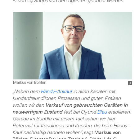
in den O
Shops von den Agenten gebucht werden.
2
Markus von Böhlen
„Neben dem
Handy-Ankauf
in allen Kanälen mit
kundenfreundlichen Prozessen und guten Preisen
wollen wir den
Verkauf von gebrauchten Geräten in
neuwertigem Zustand
fest bei O
und
Blau
etablieren.
2
Gerade im Bundle mit einem Tarif sehen wir hier
Potenzial für Kundinnen und Kunden, die beim Handy-
Kauf nachhaltig handeln wollen“
, sagt
Markus von
Böhlen
, Director Devices, Trading & Digital Life O