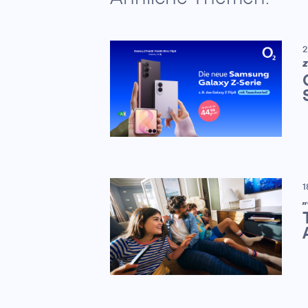
2
Z
1
„