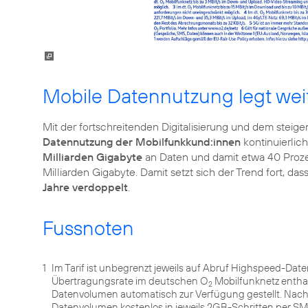
Mobile Datennutzung legt wei
Mit der fortschreitenden Digitalisierung und dem ste
Datennutzung der Mobilfunkkund:innen
kontinuierlich
Milliarden Gigabyte
an Daten und damit etwa 40 Prozen
Milliarden Gigabyte. Damit setzt sich der Trend fort, das
Jahre verdoppelt
.
Fussnoten
1
Im Tarif ist unbegrenzt jeweils auf Abruf Highspeed-Dat
Übertragungsrate im deutschen O
Mobilfunknetz entha
2
Datenvolumen automatisch zur Verfügung gestellt. Nach
Datenvolumen kostenlos in jeweils 2GB-Schritten per 