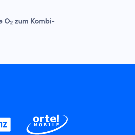
e O
zum Kombi-
2