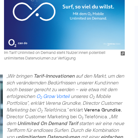
Im Tarif Unlimited on Demand steht Nutzer:innen potentiell
unlimitertes Datenvolumen zur Verfügung
„Wir bringen
Tarif-Innovationen
auf den Markt, um den
sich verändernden Bedürfnissen unserer Kund:innen
noch besser gerecht zu werden – wie etwa mit dem
erfolgreichen
O
Grow Vorteil
unseres O
Mobile
2
2
Portfolios”, erklärt Verena Grundke, Director Customer
Marketing bei O
Telefónica,“
erklärt
Verena Grundke
,
2
Director Customer Marketing bei O
Telefónica.
„Mit
2
dem
Unlimited On Demand Tarif
starten wir eine neue
Tarifform für endloses Surfen. Durch die Kombination
von
unlimitiertem Datenvolumen
mit einer
einfachen