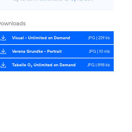
2
2
Downloads
Visual - Unlimited on Demand
JPG | 229 kb
Verena Grundke - Portrait
JPG | 10 mb
Tabelle O
Unlimited on Demand
JPG | 898 kb
2