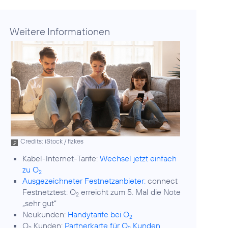
Weitere Informationen
Credits: iStock / fizkes
Kabel-Internet-Tarife:
Wechsel jetzt einfach
zu O
2
Ausgezeichneter Festnetzanbieter:
connect
Festnetztest: O
erreicht zum 5. Mal die Note
2
„sehr gut“
Neukunden:
Handytarife bei O
2
O
Kunden:
Partnerkarte für O
Kunden