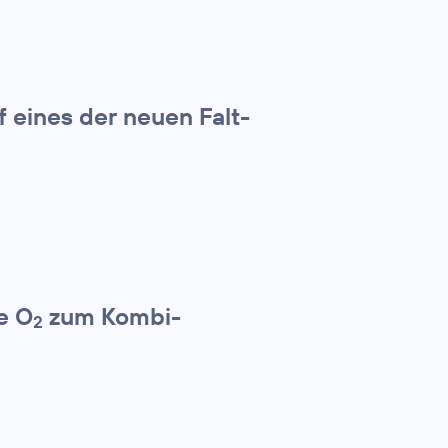
f eines der neuen Falt-
e O
zum Kombi-
2