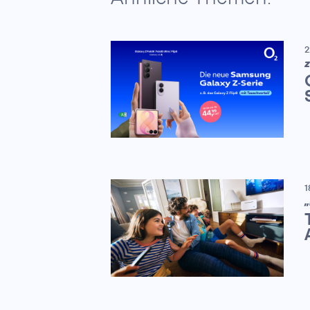
2
Z
1
„