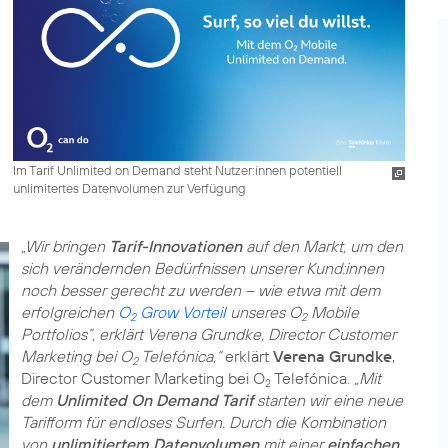
Im Tarif Unlimited on Demand steht Nutzer:innen potentiell
unlimitertes Datenvolumen zur Verfügung
„Wir bringen
Tarif-Innovationen
auf den Markt, um den
sich verändernden Bedürfnissen unserer Kund:innen
noch besser gerecht zu werden – wie etwa mit dem
erfolgreichen
O
Grow Vorteil
unseres O
Mobile
2
2
Portfolios”, erklärt Verena Grundke, Director Customer
Marketing bei O
Telefónica,“
erklärt
Verena Grundke
,
2
Director Customer Marketing bei O
Telefónica.
„Mit
2
dem
Unlimited On Demand Tarif
starten wir eine neue
Tarifform für endloses Surfen. Durch die Kombination
von
unlimitiertem Datenvolumen
mit einer
einfachen