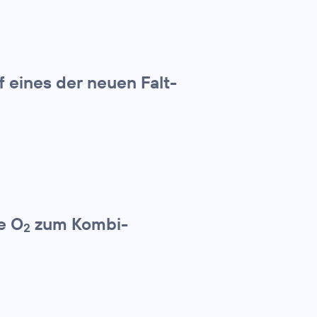
f eines der neuen Falt-
e O
zum Kombi-
2