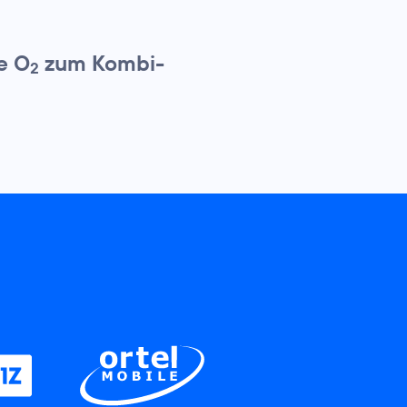
e O
zum Kombi-
2