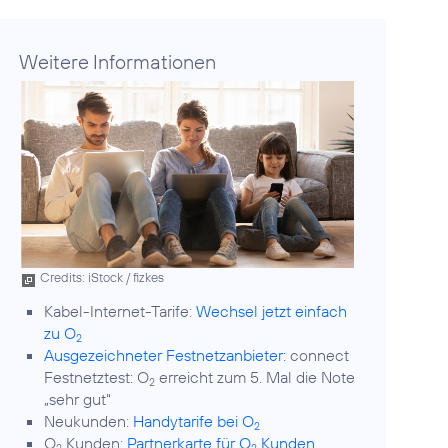
Weitere Informationen
Credits: iStock / fizkes
Kabel-Internet-Tarife:
Wechsel jetzt einfach
zu O
2
Ausgezeichneter Festnetzanbieter:
connect
Festnetztest: O
erreicht zum 5. Mal die Note
2
„sehr gut“
Neukunden:
Handytarife bei O
2
O
Kunden:
Partnerkarte für O
Kunden