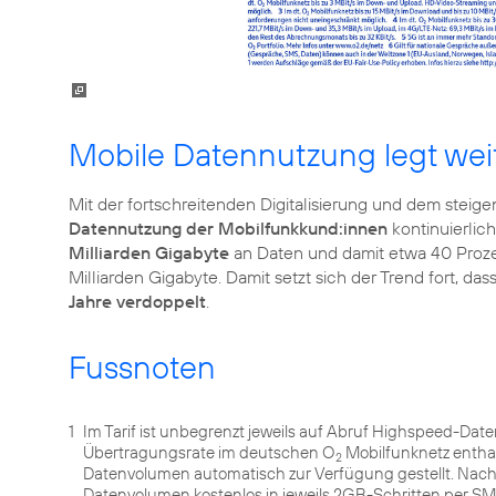
Mobile Datennutzung legt wei
Mit der fortschreitenden Digitalisierung und dem ste
Datennutzung der Mobilfunkkund:innen
kontinuierlich
Milliarden Gigabyte
an Daten und damit etwa 40 Prozen
Milliarden Gigabyte. Damit setzt sich der Trend fort, das
Jahre verdoppelt
.
Fussnoten
1
Im Tarif ist unbegrenzt jeweils auf Abruf Highspeed-Dat
Übertragungsrate im deutschen O
Mobilfunknetz entha
2
Datenvolumen automatisch zur Verfügung gestellt. Nach
Datenvolumen kostenlos in jeweils 2GB-Schritten per 