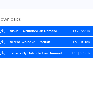
2
2
Downloads
Visual - Unlimited on Demand
JPG | 229 kb
Verena Grundke - Portrait
JPG | 10 mb
Tabelle O
Unlimited on Demand
JPG | 898 kb
2