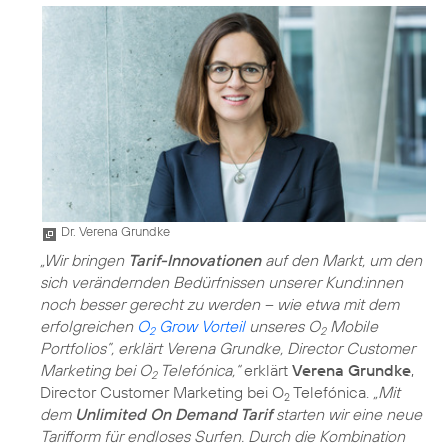
Dr. Verena Grundke
„Wir bringen
Tarif-Innovationen
auf den Markt, um den
sich verändernden Bedürfnissen unserer Kund:innen
noch besser gerecht zu werden – wie etwa mit dem
erfolgreichen
O
Grow Vorteil
unseres O
Mobile
2
2
Portfolios”, erklärt Verena Grundke, Director Customer
Marketing bei O
Telefónica,“
erklärt
Verena Grundke
,
2
Director Customer Marketing bei O
Telefónica.
„Mit
2
dem
Unlimited On Demand Tarif
starten wir eine neue
Tarifform für endloses Surfen. Durch die Kombination