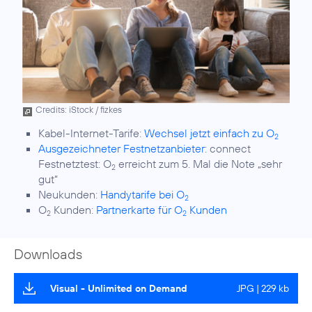
Credits: iStock / fizkes
Kabel-Internet-Tarife:
Wechsel jetzt einfach zu O
2
Ausgezeichneter Festnetzanbieter:
connect
Festnetztest: O
erreicht zum 5. Mal die Note „sehr
2
gut“
Neukunden:
Handytarife bei O
2
O
Kunden:
Partnerkarte für O
Kunden
2
2
Downloads
Visual - Unlimited on Demand
JPG | 229 kb