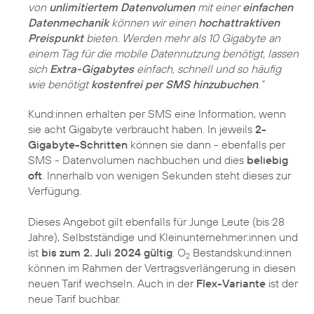
von
unlimitiertem Datenvolumen
mit einer
einfachen
Datenmechanik
können wir einen
hochattraktiven
Preispunkt
bieten. Werden mehr als 10 Gigabyte an
einem Tag für die mobile Datennutzung benötigt, lassen
sich
Extra-Gigabytes
einfach, schnell und so häufig
wie benötigt
kostenfrei per SMS hinzubuchen
.“
Kund:innen erhalten per SMS eine Information, wenn
sie acht Gigabyte verbraucht haben. In jeweils
2-
Gigabyte-Schritten
können sie dann - ebenfalls per
SMS - Datenvolumen nachbuchen und dies
beliebig
oft
. Innerhalb von wenigen Sekunden steht dieses zur
Verfügung.
Dieses Angebot gilt ebenfalls für Junge Leute (bis 28
Jahre), Selbstständige und Kleinunternehmer:innen und
ist
bis zum 2. Juli 2024 gültig
. O
Bestandskund:innen
2
können im Rahmen der Vertragsverlängerung in diesen
neuen Tarif wechseln. Auch in der
Flex-Variante
ist der
neue Tarif buchbar.