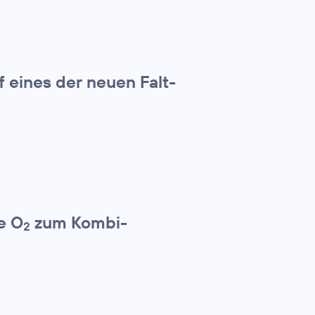
f eines der neuen Falt-
e O
zum Kombi-
2