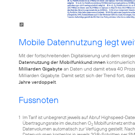
Mobile Datennutzung legt wei
Mit der fortschreitenden Digitalisierung und dem ste
Datennutzung der Mobilfunkkund:innen
kontinuierlich
Milliarden Gigabyte
an Daten und damit etwa 40 Prozen
Milliarden Gigabyte. Damit setzt sich der Trend fort, das
Jahre verdoppelt
.
Fussnoten
1
Im Tarif ist unbegrenzt jeweils auf Abruf Highspeed-Dat
Übertragungsrate im deutschen O
Mobilfunknetz entha
2
Datenvolumen automatisch zur Verfügung gestellt. Nach
Datenvolumen kostenlos in jeweils 2GB-Schritten per 