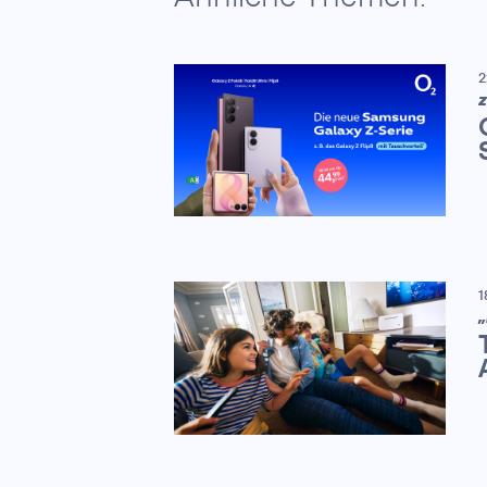
2
Z
1
„