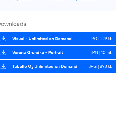
2
2
Downloads
Visual - Unlimited on Demand
JPG | 229 kb
Verena Grundke - Portrait
JPG | 10 mb
Tabelle O
Unlimited on Demand
JPG | 898 kb
2