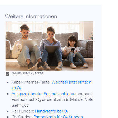
Weitere Informationen
Credits: iStock / fizkes
Kabel-Internet-Tarife:
Wechsel jetzt einfach
zu O
2
Ausgezeichneter Festnetzanbieter:
connect
Festnetztest: O
erreicht zum 5. Mal die Note
2
„sehr gut“
Neukunden:
Handytarife bei O
2
O
Kunden:
Partnerkarte für O
Kunden