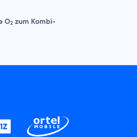
e O
zum Kombi-
2