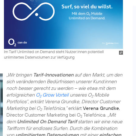
Im Tarif Unlimited on Demand steht Nutzer:innen potentiell
unlimitertes Datenvolumen zur Verfügung
„Wir bringen
Tarif-Innovationen
auf den Markt, um den
sich verändernden Bedürfnissen unserer Kund:innen
noch besser gerecht zu werden – wie etwa mit dem
erfolgreichen
O
Grow Vorteil
unseres O
Mobile
2
2
Portfolios”, erklärt Verena Grundke, Director Customer
Marketing bei O
Telefónica,“
erklärt
Verena Grundke
,
2
Director Customer Marketing bei O
Telefónica.
„Mit
2
dem
Unlimited On Demand Tarif
starten wir eine neue
Tarifform für endloses Surfen. Durch die Kombination
von
unlimitiertem Datenvolumen
mit einer
einfachen