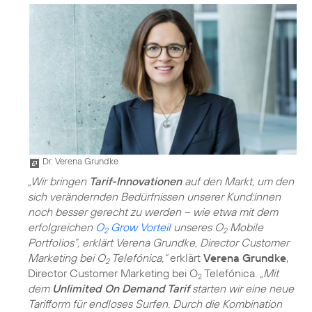
Dr. Verena Grundke
„Wir bringen
Tarif-Innovationen
auf den Markt, um den
sich verändernden Bedürfnissen unserer Kund:innen
noch besser gerecht zu werden – wie etwa mit dem
erfolgreichen
O
Grow Vorteil
unseres O
Mobile
2
2
Portfolios”, erklärt Verena Grundke, Director Customer
Marketing bei O
Telefónica,“
erklärt
Verena Grundke
,
2
Director Customer Marketing bei O
Telefónica.
„Mit
2
dem
Unlimited On Demand Tarif
starten wir eine neue
Tarifform für endloses Surfen. Durch die Kombination