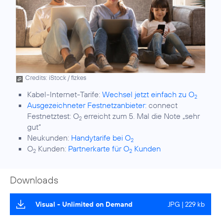
Credits: iStock / fizkes
Kabel-Internet-Tarife:
Wechsel jetzt einfach zu O
2
Ausgezeichneter Festnetzanbieter:
connect
Festnetztest: O
erreicht zum 5. Mal die Note „sehr
2
gut“
Neukunden:
Handytarife bei O
2
O
Kunden:
Partnerkarte für O
Kunden
2
2
Downloads
Visual - Unlimited on Demand
JPG | 229 kb