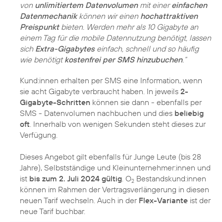
von
unlimitiertem Datenvolumen
mit einer
einfachen
Datenmechanik
können wir einen
hochattraktiven
Preispunkt
bieten. Werden mehr als 10 Gigabyte an
einem Tag für die mobile Datennutzung benötigt, lassen
sich
Extra-Gigabytes
einfach, schnell und so häufig
wie benötigt
kostenfrei per SMS hinzubuchen
.“
Kund:innen erhalten per SMS eine Information, wenn
sie acht Gigabyte verbraucht haben. In jeweils
2-
Gigabyte-Schritten
können sie dann - ebenfalls per
SMS - Datenvolumen nachbuchen und dies
beliebig
oft
. Innerhalb von wenigen Sekunden steht dieses zur
Verfügung.
Dieses Angebot gilt ebenfalls für Junge Leute (bis 28
Jahre), Selbstständige und Kleinunternehmer:innen und
ist
bis zum 2. Juli 2024 gültig
. O
Bestandskund:innen
2
können im Rahmen der Vertragsverlängerung in diesen
neuen Tarif wechseln. Auch in der
Flex-Variante
ist der
neue Tarif buchbar.