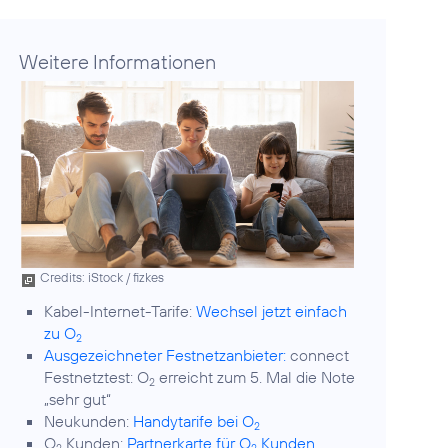
Weitere Informationen
Credits: iStock / fizkes
Kabel-Internet-Tarife:
Wechsel jetzt einfach
zu O
2
Ausgezeichneter Festnetzanbieter:
connect
Festnetztest: O
erreicht zum 5. Mal die Note
2
„sehr gut“
Neukunden:
Handytarife bei O
2
O
Kunden:
Partnerkarte für O
Kunden