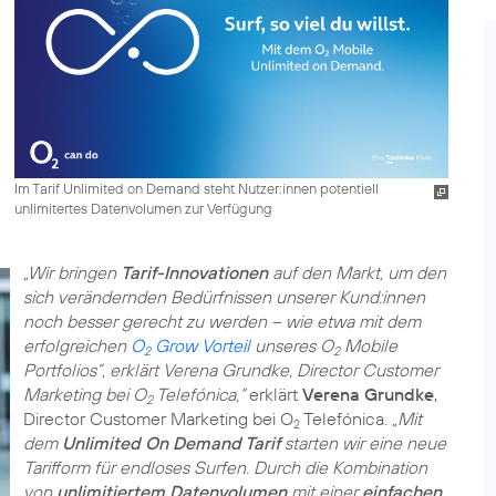
Im Tarif Unlimited on Demand steht Nutzer:innen potentiell
unlimitertes Datenvolumen zur Verfügung
„Wir bringen
Tarif-Innovationen
auf den Markt, um den
sich verändernden Bedürfnissen unserer Kund:innen
noch besser gerecht zu werden – wie etwa mit dem
erfolgreichen
O
Grow Vorteil
unseres O
Mobile
2
2
Portfolios”, erklärt Verena Grundke, Director Customer
Marketing bei O
Telefónica,“
erklärt
Verena Grundke
,
2
Director Customer Marketing bei O
Telefónica.
„Mit
2
dem
Unlimited On Demand Tarif
starten wir eine neue
Tarifform für endloses Surfen. Durch die Kombination
von
unlimitiertem Datenvolumen
mit einer
einfachen