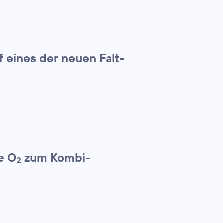
f eines der neuen Falt-
e O
zum Kombi-
2