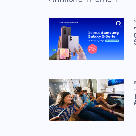
2
Z
1
„