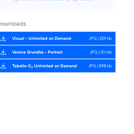
2
2
Downloads
Visual - Unlimited on Demand
JPG | 229 kb
Verena Grundke - Portrait
JPG | 10 mb
Tabelle O
Unlimited on Demand
JPG | 898 kb
2