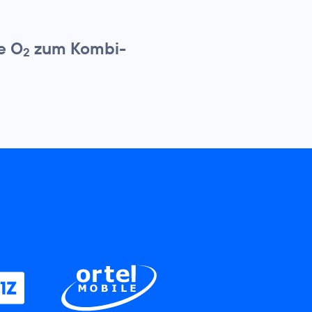
e O
zum Kombi-
2