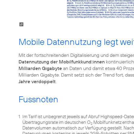
Mobile Datennutzung legt wei
Mit der fortschreitenden Digitalisierung und dem ste
Datennutzung der Mobilfunkkund:innen
kontinuierlich
Milliarden Gigabyte
an Daten und damit etwa 40 Prozen
Milliarden Gigabyte. Damit setzt sich der Trend fort, das
Jahre verdoppelt
.
Fussnoten
1
Im Tarif ist unbegrenzt jeweils auf Abruf Highspeed-Dat
Übertragungsrate im deutschen O
Mobilfunknetz entha
2
Datenvolumen automatisch zur Verfügung gestellt. Nach
Datenvolumen kostenlos in jeweils 2GB-Schritten per 