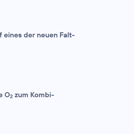
f eines der neuen Falt-
e O
zum Kombi-
2