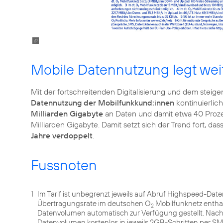
Mobile Datennutzung legt wei
Mit der fortschreitenden Digitalisierung und dem ste
Datennutzung der Mobilfunkkund:innen
kontinuierlich
Milliarden Gigabyte
an Daten und damit etwa 40 Prozen
Milliarden Gigabyte. Damit setzt sich der Trend fort, das
Jahre verdoppelt
.
Fussnoten
1
Im Tarif ist unbegrenzt jeweils auf Abruf Highspeed-Dat
Übertragungsrate im deutschen O
Mobilfunknetz entha
2
Datenvolumen automatisch zur Verfügung gestellt. Nach
Datenvolumen kostenlos in jeweils 2GB-Schritten per 