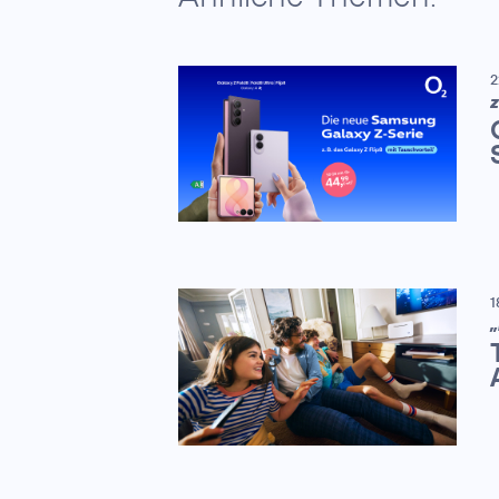
2
Z
1
„