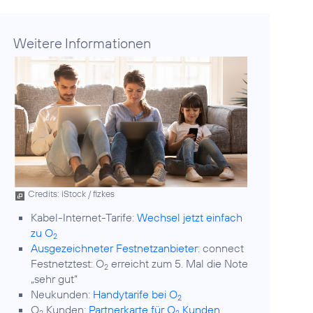
Weitere Informationen
Credits: iStock / fizkes
Kabel-Internet-Tarife:
Wechsel jetzt einfach
zu O
2
Ausgezeichneter Festnetzanbieter:
connect
Festnetztest: O
erreicht zum 5. Mal die Note
2
„sehr gut“
Neukunden:
Handytarife bei O
2
O
Kunden:
Partnerkarte für O
Kunden