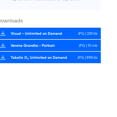
2
2
Downloads
Visual - Unlimited on Demand
JPG | 229 kb
Verena Grundke - Portrait
JPG | 10 mb
Tabelle O
Unlimited on Demand
JPG | 898 kb
2