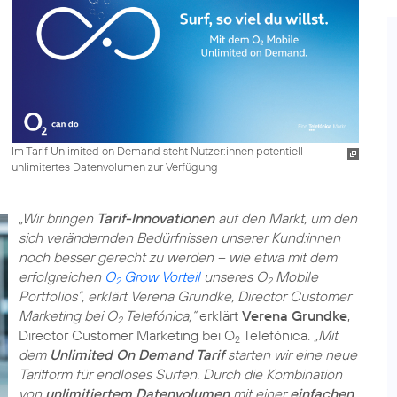
Im Tarif Unlimited on Demand steht Nutzer:innen potentiell
unlimitertes Datenvolumen zur Verfügung
„Wir bringen
Tarif-Innovationen
auf den Markt, um den
sich verändernden Bedürfnissen unserer Kund:innen
noch besser gerecht zu werden – wie etwa mit dem
erfolgreichen
O
Grow Vorteil
unseres O
Mobile
2
2
Portfolios”, erklärt Verena Grundke, Director Customer
Marketing bei O
Telefónica,“
erklärt
Verena Grundke
,
2
Director Customer Marketing bei O
Telefónica.
„Mit
2
dem
Unlimited On Demand Tarif
starten wir eine neue
Tarifform für endloses Surfen. Durch die Kombination
von
unlimitiertem Datenvolumen
mit einer
einfachen