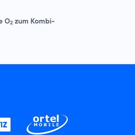
e O
zum Kombi-
2