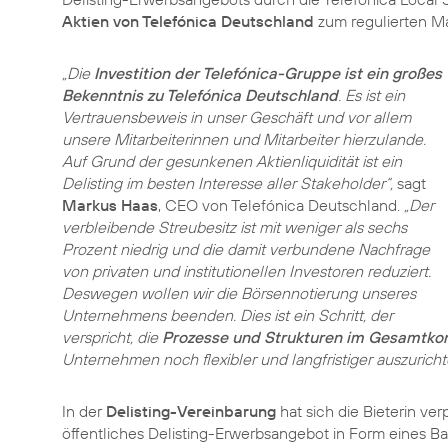
Aktien von Telefónica Deutschland
zum regulierten Mar
„Die
Investition der Telefónica-Gruppe ist ein großes
Bekenntnis zu Telefónica Deutschland
. Es ist ein
Vertrauensbeweis in unser Geschäft und vor allem
unsere Mitarbeiterinnen und Mitarbeiter hierzulande.
Auf Grund der gesunkenen Aktienliquidität ist ein
Delisting im besten Interesse aller Stakeholder“,
sagt
Markus Haas
, CEO von Telefónica Deutschland.
„Der
verbleibende Streubesitz ist mit weniger als sechs
Prozent niedrig und die damit verbundene Nachfrage
von privaten und institutionellen Investoren reduziert.
Deswegen wollen wir die Börsennotierung unseres
Unternehmens beenden. Dies ist ein Schritt, der
verspricht, die
Prozesse und Strukturen im Gesamtkon
Unternehmen noch flexibler und langfristiger auszuricht
In der
Delisting-Vereinbarung
hat sich die Bieterin ve
öffentliches Delisting-Erwerbsangebot in Form eines B