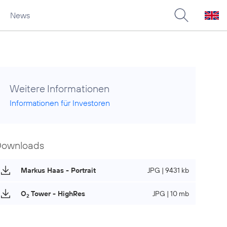
News
Weitere Informationen
Informationen für Investoren
Downloads
Markus Haas - Portrait
JPG | 9431 kb
O
Tower - HighRes
JPG | 10 mb
2