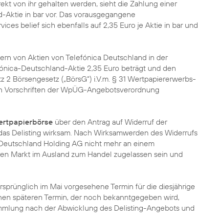
irekt von ihr gehalten werden, sieht die Zahlung einer
d-Aktie in bar vor. Das vorausgegangene
ces belief sich ebenfalls auf 2,35 Euro je Aktie in bar und
bern von Aktien von Telefónica Deutschland in der
ónica-Deutschland-Aktie 2,35 Euro beträgt und den
z 2 Börsengesetz („BörsG“) i.V.m. § 31 Wertpapiererwerbs-
 Vorschriften der WpÜG-Angebotsverordnung
ertpapierbörse
über den Antrag auf Widerruf der
 das Delisting wirksam. Nach Wirksamwerden des Widerrufs
 Deutschland Holding AG nicht mehr an einem
aren Markt im Ausland zum Handel zugelassen sein und
rsprünglich im Mai vorgesehene Termin für die diesjährige
nen späteren Termin, der noch bekanntgegeben wird,
ammlung nach der Abwicklung des Delisting-Angebots und