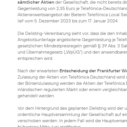
sämtlicher Aktien
der Gesellschaft, die nicht bereits d
Gegenleistung von 2,35 Euro je Telefónica-Deutschlan
Aktienerwerbsangebot der Bieterin Telefónica Local Servi
lief vom 5. Dezember 2023 bis zum 17. Januar 2024.
Die Delisting-Vereinbarung sieht vor, dass die den Inha
Angebotsunterlage angebotene Gegenleistung je Telef
gesetzlichen Mindestpreisregeln gemäß § 39 Abs. 3 Sat
und Übernahmegesetz („WpÜG“) und den anwendbaren
entsprechen wird.
Nach der erwarteten
Entscheidung der Frankfurter W
Zulassung der Aktien von Telefónica Deutschland wird
der Börsenzulassung werden die Aktien der Telefónica
inländischen regulierten Markt oder einem vergleichb
gehandelt werden.
Vor dem Hintergrund des geplanten Delisting wird der u
ordentliche Hauptversammlung der Gesellschaft auf ei
verschoben werden. In jedem Fall wird die Hauptvers
frühestens Mitte Juni stattfinden.