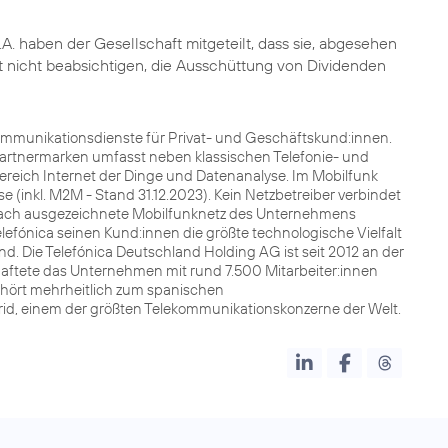
.A. haben der Gesellschaft mitgeteilt, dass sie, abgesehen
it nicht beabsichtigen, die Ausschüttung von Dividenden
kommunikationsdienste für Privat- und Geschäftskund:innen.
Partnermarken umfasst neben klassischen Telefonie- und
Bereich Internet der Dinge und Datenanalyse. Im Mobilfunk
 (inkl. M2M - Stand 31.12.2023). Kein Netzbetreiber verbindet
lfach ausgezeichnete Mobilfunknetz des Unternehmens
lefónica seinen Kund:innen die größte technologische Vielfalt
nd. Die Telefónica Deutschland Holding AG ist seit 2012 an der
chaftete das Unternehmen mit rund 7.500 Mitarbeiter:innen
ehört mehrheitlich zum spanischen
drid, einem der größten Telekommunikationskonzerne der Welt.