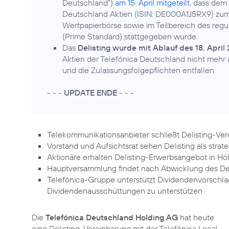
Deutschland“)
am 15. April mitgeteilt
, dass dem
Deutschland Aktien (ISIN: DE000A1J5RX9) zum 
Wertpapierbörse sowie im Teilbereich des regu
(Prime Standard) stattgegeben wurde.
Das
Delisting wurde mit Ablauf des 18. Apri
Aktien der Telefónica Deutschland nicht mehr
und die Zulassungsfolgepflichten entfallen.
- - -
UPDATE ENDE
- - -
Telekommunikationsanbieter schließt Delisting-Ver
Vorstand und Aufsichtsrat sehen Delisting als strateg
Aktionäre erhalten Delisting-Erwerbsangebot in Höh
Hauptversammlung findet nach Abwicklung des Deli
Telefónica-Gruppe unterstützt Dividendenvorschlag
Dividendenausschüttungen zu unterstützen
Die
Telefónica Deutschland Holding AG
hat heute
eine Delisting-Vereinbarung mit der Telefónica Local