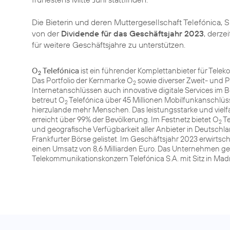
Die Bieterin und deren Muttergesellschaft Telefónica, S
von der
Dividende für das Geschäftsjahr 2023
, derze
für weitere Geschäftsjahre zu unterstützen.
O
Telefónica
ist ein führender Komplettanbieter für Tele
2
Das Portfolio der Kernmarke O
sowie diverser Zweit- und 
2
Internetanschlüssen auch innovative digitale Services im 
betreut O
Telefónica über 45 Millionen Mobilfunkanschlüsse
2
hierzulande mehr Menschen. Das leistungsstarke und vie
erreicht über 99% der Bevölkerung. Im Festnetz bietet O
Te
2
und geografische Verfügbarkeit aller Anbieter in Deutschla
Frankfurter Börse gelistet. Im Geschäftsjahr 2023 erwirts
einen Umsatz von 8,6 Milliarden Euro. Das Unternehmen g
Telekommunikationskonzern Telefónica S.A. mit Sitz in Ma