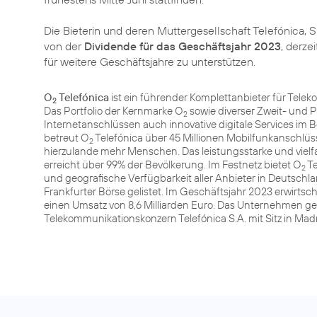
Die Bieterin und deren Muttergesellschaft Telefónica, S
von der
Dividende für das Geschäftsjahr 2023
, derze
für weitere Geschäftsjahre zu unterstützen.
O
Telefónica
ist ein führender Komplettanbieter für Tele
2
Das Portfolio der Kernmarke O
sowie diverser Zweit- und 
2
Internetanschlüssen auch innovative digitale Services im 
betreut O
Telefónica über 45 Millionen Mobilfunkanschlüsse
2
hierzulande mehr Menschen. Das leistungsstarke und vie
erreicht über 99% der Bevölkerung. Im Festnetz bietet O
Te
2
und geografische Verfügbarkeit aller Anbieter in Deutschla
Frankfurter Börse gelistet. Im Geschäftsjahr 2023 erwirts
einen Umsatz von 8,6 Milliarden Euro. Das Unternehmen g
Telekommunikationskonzern Telefónica S.A. mit Sitz in Ma