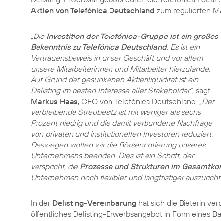
Aktien von Telefónica Deutschland
zum regulierten Mar
„Die
Investition der Telefónica-Gruppe ist ein großes
Bekenntnis zu Telefónica Deutschland
. Es ist ein
Vertrauensbeweis in unser Geschäft und vor allem
unsere Mitarbeiterinnen und Mitarbeiter hierzulande.
Auf Grund der gesunkenen Aktienliquidität ist ein
Delisting im besten Interesse aller Stakeholder“,
sagt
Markus Haas
, CEO von Telefónica Deutschland.
„Der
verbleibende Streubesitz ist mit weniger als sechs
Prozent niedrig und die damit verbundene Nachfrage
von privaten und institutionellen Investoren reduziert.
Deswegen wollen wir die Börsennotierung unseres
Unternehmens beenden. Dies ist ein Schritt, der
verspricht, die
Prozesse und Strukturen im Gesamtkon
Unternehmen noch flexibler und langfristiger auszuricht
In der
Delisting-Vereinbarung
hat sich die Bieterin ve
öffentliches Delisting-Erwerbsangebot in Form eines B