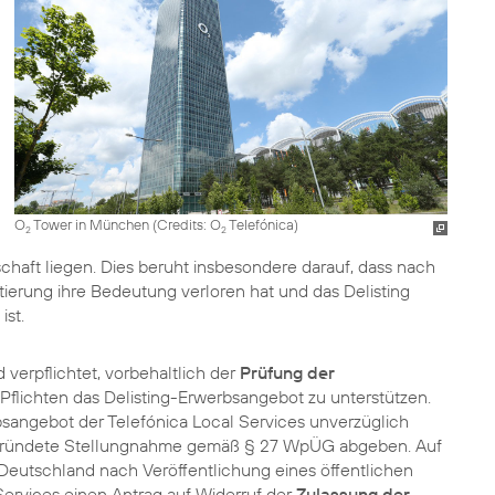
O
Tower in München (
Credits: O
Telefónica
)
2
2
schaft liegen. Dies beruht insbesondere darauf, dass nach
ierung ihre Bedeutung verloren hat und das Delisting
ist.
verpflichtet, vorbehaltlich der
Prüfung der
Pflichten das Delisting-Erwerbsangebot zu unterstützen.
sangebot der Telefónica Local Services unverzüglich
egründete Stellungnahme gemäß § 27 WpÜG abgeben. Auf
 Deutschland nach Veröffentlichung eines öffentlichen
Services einen Antrag auf Widerruf der
Zulassung der