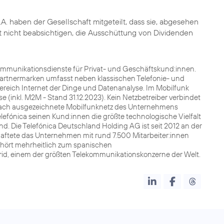
.A. haben der Gesellschaft mitgeteilt, dass sie, abgesehen
it nicht beabsichtigen, die Ausschüttung von Dividenden
kommunikationsdienste für Privat- und Geschäftskund:innen.
Partnermarken umfasst neben klassischen Telefonie- und
Bereich Internet der Dinge und Datenanalyse. Im Mobilfunk
 (inkl. M2M - Stand 31.12.2023). Kein Netzbetreiber verbindet
lfach ausgezeichnete Mobilfunknetz des Unternehmens
lefónica seinen Kund:innen die größte technologische Vielfalt
nd. Die Telefónica Deutschland Holding AG ist seit 2012 an der
chaftete das Unternehmen mit rund 7.500 Mitarbeiter:innen
ehört mehrheitlich zum spanischen
drid, einem der größten Telekommunikationskonzerne der Welt.