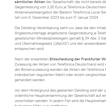
sämtlicher Aktien
der Gesellschaft, die nicht bereits d
Gegenleistung von 2,35 Euro je Telefónica-Deutschlan
Aktienerwerbsangebot der Bieterin Telefónica Local Servi
lief vom 5. Dezember 2023 bis zum 17. Januar 2024.
Die Delisting-Vereinbarung sieht vor, dass die den Inha
Angebotsunterlage angebotene Gegenleistung je Telef
gesetzlichen Mindestpreisregeln gemäß § 39 Abs. 3 Sat
und Übernahmegesetz („WpÜG“) und den anwendbaren
entsprechen wird.
Nach der erwarteten
Entscheidung der Frankfurter W
Zulassung der Aktien von Telefónica Deutschland wird
der Börsenzulassung werden die Aktien der Telefónica
inländischen regulierten Markt oder einem vergleichb
gehandelt werden.
Vor dem Hintergrund des geplanten Delisting wird der u
ordentliche Hauptversammlung der Gesellschaft auf ei
verschoben werden. In jedem Fall wird die Hauptvers
frühestens Mitte Juni stattfinden.