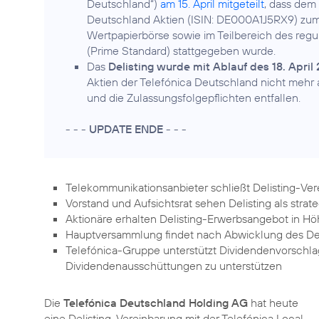
Deutschland“)
am 15. April mitgeteilt
, dass dem
Deutschland Aktien (ISIN: DE000A1J5RX9) zum 
Wertpapierbörse sowie im Teilbereich des regu
(Prime Standard) stattgegeben wurde.
Das
Delisting wurde mit Ablauf des 18. Apri
Aktien der Telefónica Deutschland nicht mehr
und die Zulassungsfolgepflichten entfallen.
- - -
UPDATE ENDE
- - -
Telekommunikationsanbieter schließt Delisting-Ver
Vorstand und Aufsichtsrat sehen Delisting als strateg
Aktionäre erhalten Delisting-Erwerbsangebot in Höh
Hauptversammlung findet nach Abwicklung des Deli
Telefónica-Gruppe unterstützt Dividendenvorschlag
Dividendenausschüttungen zu unterstützen
Die
Telefónica Deutschland Holding AG
hat heute
eine Delisting-Vereinbarung mit der Telefónica Local