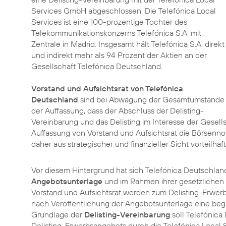
Services GmbH abgeschlossen. Die Telefónica Local
Services ist eine 100-prozentige Tochter des
Telekommunikationskonzerns Telefónica S.A. mit
Zentrale in Madrid. Insgesamt hält Telefónica S.A. direkt
und indirekt mehr als 94 Prozent der Aktien an der
Gesellschaft Telefónica Deutschland.
Vorstand und Aufsichtsrat von Telefónica
Deutschland
sind bei Abwägung der Gesamtumstände
der Auffassung, dass der Abschluss der Delisting-
Vereinbarung und das Delisting im Interesse der Gesell
Auffassung von Vorstand und Aufsichtsrat die Börsennot
daher aus strategischer und finanzieller Sicht vorteilhaft 
Vor diesem Hintergrund hat sich Telefónica Deutschland 
Angebotsunterlage
und im Rahmen ihrer gesetzlichen 
Vorstand und Aufsichtsrat werden zum Delisting-Erwerb
nach Veröffentlichung der Angebotsunterlage eine b
Grundlage der
Delisting-Vereinbarung
soll Telefónica
Delisting-Erwerbsangebots durch die Telefónica Local 