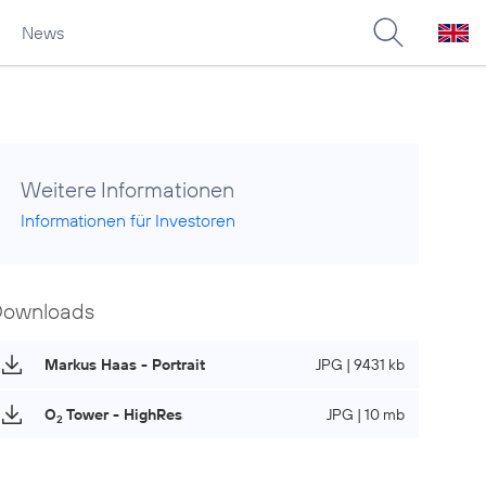
News
Weitere Informationen
Informationen für Investoren
Downloads
Markus Haas - Portrait
JPG | 9431 kb
O
Tower - HighRes
JPG | 10 mb
2